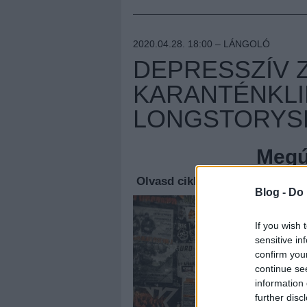
2020.04.28. 18:00 –
LÁNGOLÓ
DEPRESSZÍV 
KARANTÉNKLI
LONGSTORYS
Megúj
Olvasd cikkeinket az
új oldalu
Blog -
Do 
If you wish 
sensitive in
confirm you
continue se
information 
further disc