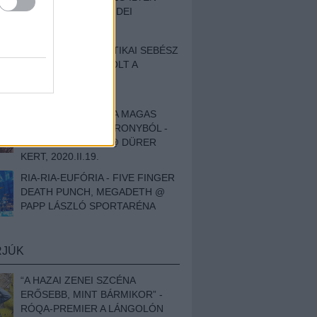
BESZÁMOLÓNK AZ IDEI
SZIGETRŐL
EGY HALLÁSPLASZTIKAI SEBÉSZ
NAPLÓJA - ILYEN VOLT A
SWANSRÓL SZÓLÓ
DOKUMENTUMFILM
MÉLY FÉRFIBÁNAT A MAGAS
ELEFÁNTCSONTTORONYBÓL -
LEPROUS, KLONE @ DÜRER
KERT, 2020.II.19.
RIA-RIA-EUFÓRIA - FIVE FINGER
DEATH PUNCH, MEGADETH @
PAPP LÁSZLÓ SPORTARÉNA
RJÚK
“A HAZAI ZENEI SZCÉNA
ERŐSEBB, MINT BÁRMIKOR” -
RÓQA-PREMIER A LÁNGOLÓN