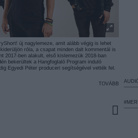
Short! új nagylemeze, amit alább végig is lehet
 kiderüljön róla, a csapat minden dalt kommentál is
ént 2017-ben alakult, első kislemezük 2018-ban
én bekerültek a Hangfoglaló Program induló
dig Egyedi Péter produceri segítségével vették fel.
AUDI
TOVÁBB
#MER