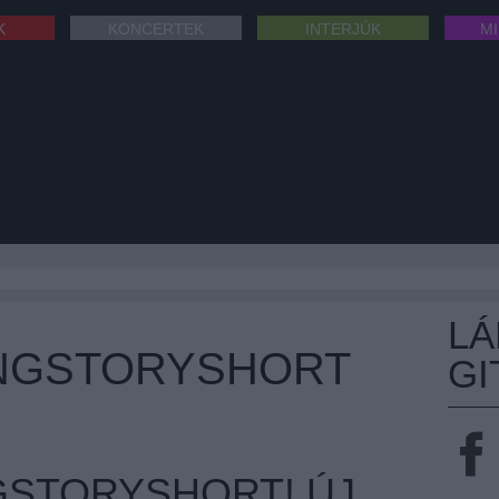
K
KONCERTEK
INTERJÚK
M
L
NGSTORYSHORT
GI
NGSTORYSHORT! ÚJ