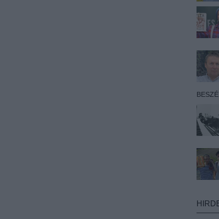
BESZ
HIRD