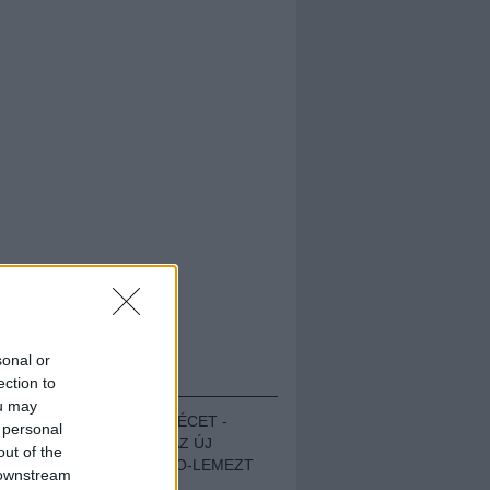
sonal or
HALLGASD!
ection to
ou may
MEGUGROTTÁK A LÉCET -
 personal
MEGHALLGATTUK AZ ÚJ
out of the
PROTEST THE HERO-LEMEZT
 downstream