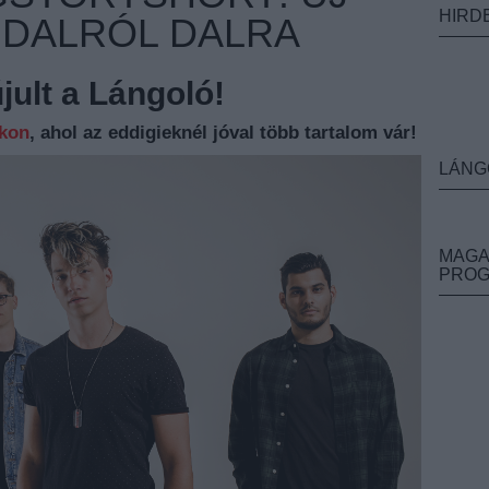
HIRD
DALRÓL DALRA
ult a Lángoló!
nkon
, ahol az eddigieknél jóval több tartalom vár!
LÁNG
MAGA
PRO