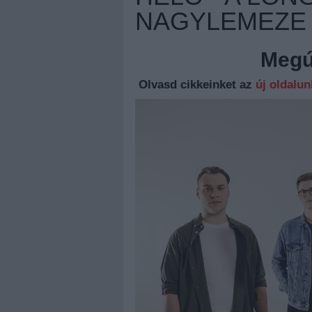
NAGYLEMEZE 
Megúj
Olvasd cikkeinket az
új oldalu