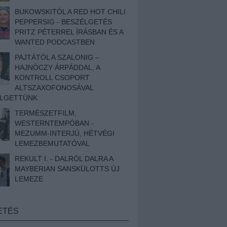
BUKOWSKITÓL A RED HOT CHILI
PEPPERSIG - BESZÉLGETÉS
PRITZ PÉTERREL ÍRÁSBAN ÉS A
WANTED PODCASTBEN
PAJTÁTÓL A SZALONIG –
HAJNÓCZY ÁRPÁDDAL, A
KONTROLL CSOPORT
ALTSZAXOFONOSÁVAL
ÉLGETTÜNK
TERMÉSZETFILM,
WESTERNTEMPÓBAN -
MEZUMM-INTERJÚ, HÉTVÉGI
LEMEZBEMUTATÓVAL
REKULT I. - DALRÓL DALRA A
MAYBERIAN SANSKÜLOTTS ÚJ
LEMEZE
ETÉS