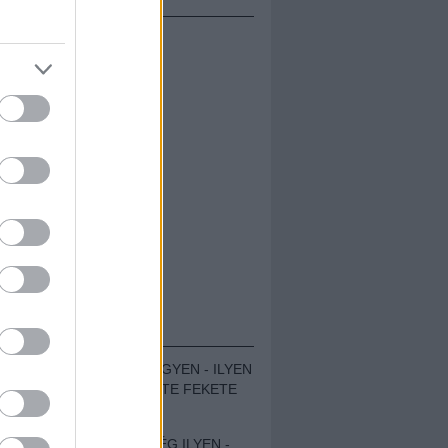
ÁMOLÓK
ZENÉS TÁBOR A HEGYEN - ILYEN
VOLT A VÍRUS SZÜLTE FEKETE
ZAJ FESZTIVÁL
SOHA NEM VOLT MÉG ILYEN -