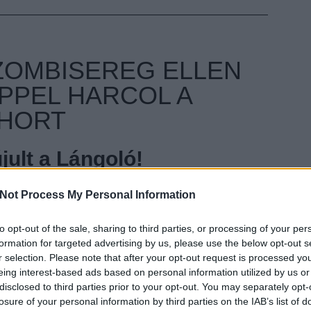
ZOMBISEREG ELLEN
PPEL HARCOL A
HORT
ult a Lángoló!
nkon
, ahol az eddigieknél jóval több tartalom vár!
Not Process My Personal Information
to opt-out of the sale, sharing to third parties, or processing of your per
EZT 
formation for targeted advertising by us, please use the below opt-out s
r selection. Please note that after your opt-out request is processed y
eing interest-based ads based on personal information utilized by us or
disclosed to third parties prior to your opt-out. You may separately opt-
losure of your personal information by third parties on the IAB’s list of