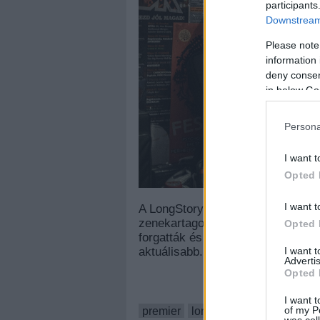
participants
Downstream 
Please note
information 
deny consent
in below Go
Persona
I want t
Opted 
I want t
A LongStoryShort! vicces videóval
zenekartagok a családtagjaik és b
Opted 
forgatták és bár a szám jóval korá
I want 
aktuálisabb.
(Fotó: Festyart)
Advertis
Opted 
I want t
of my P
premier
longstoryshort
was col