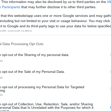
. This information may also be disclosed by us to third parties on the
IA
Participants
that may further disclose it to other third parties.
 that this website/app uses one or more Google services and may gath
including but not limited to your visit or usage behaviour. You may click 
 to Google and its third-party tags to use your data for below specifi
ogle consent section.
l Data Processing Opt Outs
o opt-out of the Sharing of my personal data.
In
o opt-out of the Sale of my Personal Data.
 harcol a karantén komorság ellen. A bulis Stay-t a
arátaik segítségével – szigorúan távvezérelve –
In
bban íródott, a kialakult helyzetben nem is lehetne
to opt-out of processing my Personal Data for Targeted
ing.
In
TOVÁBB
o opt-out of Collection, Use, Retention, Sale, and/or Sharing
ersonal Data that Is Unrelated with the Purposes for which it
HIRD
lected.