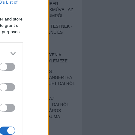
B’s List of
EGY DÜHÖS VÉNEMBER
UNIVERZÁLIS REMEKMŰVE - AZ
ÚJ BOB DYLAN-ALBUMRÓL
er and store
to grant or
ZENE LÉLEKNEK ÉS TESTNEK -
ed purposes
AUTENTIKUS NÉPZENE ÉS
KÖLTÉSZET
ÚJJÁSZÜLETETT
SZOMORKODÁS - ILYEN A
KATATONIA ÚJ NAGYLEMEZE
CROCODILE NERVES -
HALLGASD MEG AZ ANGERTEA
MA MEGJELENT EP-JÉT DALRÓL
DALRA!
A FELELŐSSÉGTŐL AZ
ELLOPOTT FÖLDIG - DALRÓL
DALRA A KÉPZELT VÁROS
SAMIZDAT CÍMŰ ALBUMA
ETÉS