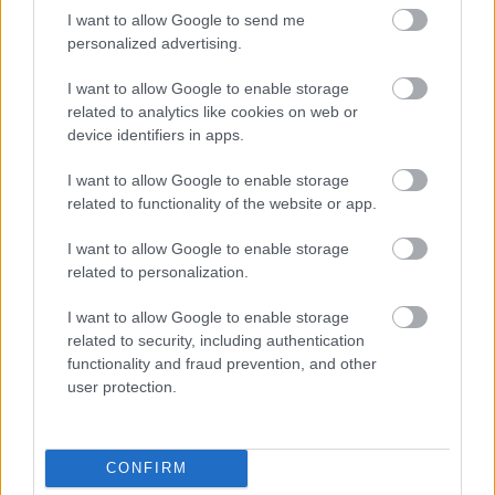
I want to allow Google to send me
Ma este Lord és Ricse, holnap
personalized advertising.
Leander Kills a Barba Negrában
I want to allow Google to enable storage
Hirdetés
•
2016. december 02.
related to analytics like cookies on web or
device identifiers in apps.
I want to allow Google to enable storage
related to functionality of the website or app.
I want to allow Google to enable storage
related to personalization.
I want to allow Google to enable storage
related to security, including authentication
A boldog szép napok és az őrületes bulik
functionality and fraud prevention, and other
decemberben is folytatódnak a Barba Negra Music
user protection.
Clubban. Az év utolsó hónapján végsebességbe ...
CONFIRM