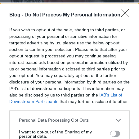
Blog -
Do Not Process My Personal Information
If you wish to opt-out of the sale, sharing to third parties, or
processing of your personal or sensitive information for
targeted advertising by us, please use the below opt-out
Meghalt Vida Ferenc, a Lord zenekar
section to confirm your selection. Please note that after your
és az LMS kiadó alapítója
opt-out request is processed you may continue seeing
interest-based ads based on personal information utilized by
dankógábor
•
2017. január 20.
us or personal information disclosed to third parties prior to
your opt-out. You may separately opt-out of the further
disclosure of your personal information by third parties on the
IAB’s list of downstream participants. This information may
also be disclosed by us to third parties on the
IAB’s List of
Downstream Participants
that may further disclose it to other
third parties.
Please note that this website/app uses one or more Google
Personal Data Processing Opt Outs
services and may gather and store information including but
not limited to your visit or usage behaviour. You may click to
I want to opt-out of the Sharing of my
personal data.
grant or deny consent to Google and its third-party tags to