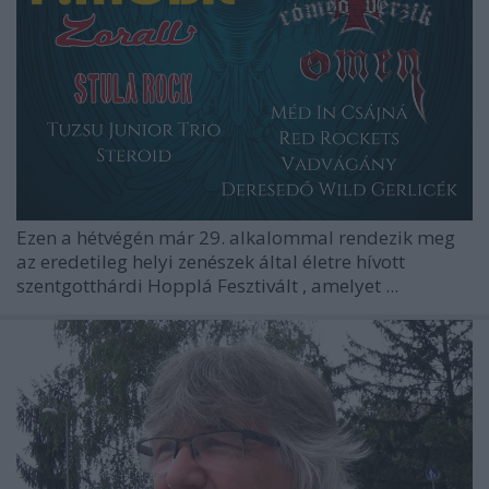
Ezen a hétvégén már 29. alkalommal rendezik meg
az eredetileg helyi zenészek által életre hívott
szentgotthárdi
Hopplá Fesztivált
, amelyet ...