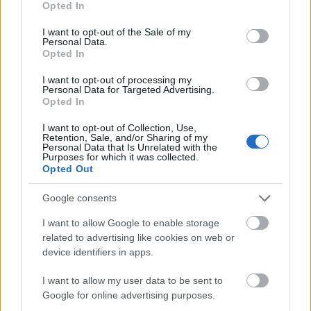
Opted In
use your data for below specified purposes in below Google
consent section.
I want to opt-out of the Sale of my
Január 19-én tragikus hirtelenséggel elhunyt Vida
Personal Data.
Opted In
Ferenc, aki leginkább a Lord alapító
basszusgitárosaként ismert mindenki, majd 2005-
I want to opt-out of processing my
től a Vida ...
Personal Data for Targeted Advertising.
Opted In
I want to opt-out of Collection, Use,
Retention, Sale, and/or Sharing of my
Personal Data that Is Unrelated with the
Purposes for which it was collected.
Opted Out
Google consents
I want to allow Google to enable storage
related to advertising like cookies on web or
device identifiers in apps.
I want to allow my user data to be sent to
Google for online advertising purposes.