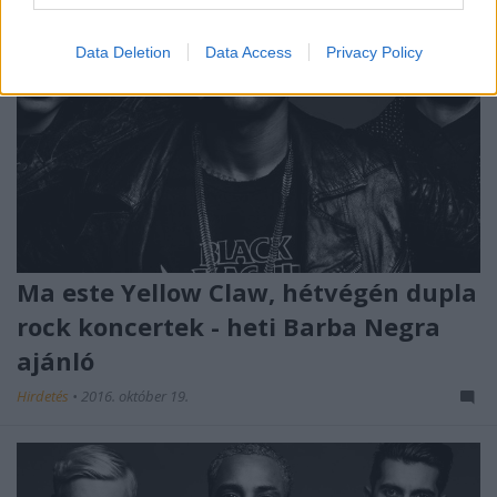
Data Deletion
Data Access
Privacy Policy
Ma este Yellow Claw, hétvégén dupla
rock koncertek - heti Barba Negra
ajánló
Hirdetés
•
2016. október 19.