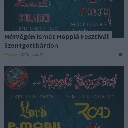
Hétvégén ismét Hopplá Fesztivál
Szentgotthárdon
Hirdetés
•
2018. július 04.