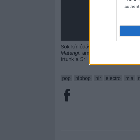
authenti
Sok kínlódás, késés után végre k
Matangi
, amit a fenti Youtube-play
írtunk a Srí Lanka-i származású 
pop
hiphop
hír
electro
mia