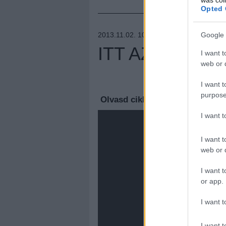
Opted 
2013.11.02. 10:12 –
LÁNGOLÓ GITÁR
Google 
ITT AZ ÚJ M.I
I want t
web or d
Megúj
I want t
purpose
Olvasd cikkeinket az
új oldalu
I want 
I want t
web or d
I want t
or app.
I want t
I want t