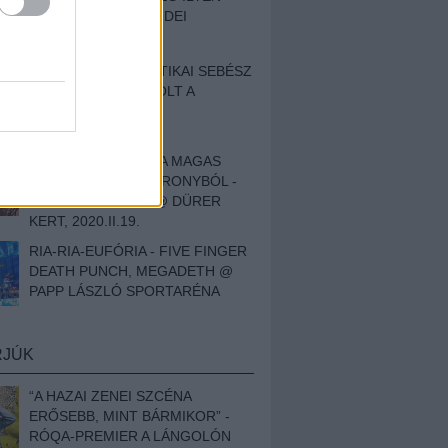
BESZÁMOLÓNK AZ IDEI
SZIGETRŐL
EGY HALLÁSPLASZTIKAI SEBÉSZ
NAPLÓJA - ILYEN VOLT A
SWANSRÓL SZÓLÓ
DOKUMENTUMFILM
MÉLY FÉRFIBÁNAT A MAGAS
ELEFÁNTCSONTTORONYBÓL -
LEPROUS, KLONE @ DÜRER
KERT, 2020.II.19.
RIA-RIA-EUFÓRIA - FIVE FINGER
DEATH PUNCH, MEGADETH @
PAPP LÁSZLÓ SPORTARÉNA
RJÚK
“A HAZAI ZENEI SZCÉNA
ERŐSEBB, MINT BÁRMIKOR” -
RÓQA-PREMIER A LÁNGOLÓN