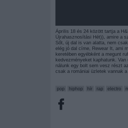
Április 18 és 24 között tartja a 
Újrahasznosítási Hét)), amire a sz
Sőt, új dal is van alatta, nem cs
elég jó dal címe, Rewear It, ami m
keretében egyébként a megunt ruh
kedvezményeket kaphatunk. Van
nálunk egy bolt sem vesz részt a
csak a romániai üzletek vannak a 
pop
hiphop
hír
rap
electro
m