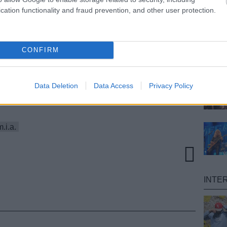
cation functionality and fraud prevention, and other user protection.
CONFIRM
ét nap múlva megjelenik M.I.A. új nagylemeze, a
listen is végig lehet hallgatni. Amúgy elég sokat
Data Deletion
Data Access
Privacy Policy
énekesnőről,
itt lehet utánanézni
, hogy miket.
m.i.a.
INTE