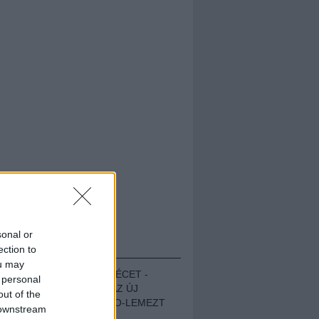
sonal or
HALLGASD!
ection to
ou may
MEGUGROTTÁK A LÉCET -
 personal
MEGHALLGATTUK AZ ÚJ
out of the
PROTEST THE HERO-LEMEZT
 downstream