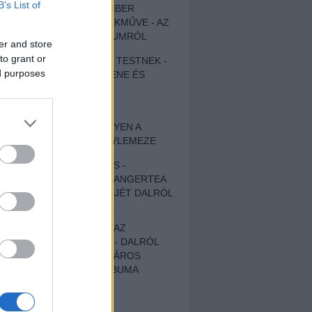
B’s List of
EGY DÜHÖS VÉNEMBER
UNIVERZÁLIS REMEKMŰVE - AZ
ÚJ BOB DYLAN-ALBUMRÓL
er and store
to grant or
ZENE LÉLEKNEK ÉS TESTNEK -
ed purposes
AUTENTIKUS NÉPZENE ÉS
KÖLTÉSZET
ÚJJÁSZÜLETETT
SZOMORKODÁS - ILYEN A
KATATONIA ÚJ NAGYLEMEZE
CROCODILE NERVES -
HALLGASD MEG AZ ANGERTEA
MA MEGJELENT EP-JÉT DALRÓL
DALRA!
A FELELŐSSÉGTŐL AZ
ELLOPOTT FÖLDIG - DALRÓL
DALRA A KÉPZELT VÁROS
SAMIZDAT CÍMŰ ALBUMA
ETÉS