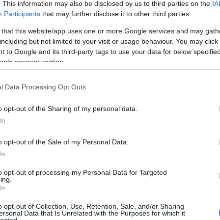
. This information may also be disclosed by us to third parties on the
IA
Participants
that may further disclose it to other third parties.
 that this website/app uses one or more Google services and may gath
including but not limited to your visit or usage behaviour. You may click 
 to Google and its third-party tags to use your data for below specifi
ogle consent section.
l Data Processing Opt Outs
ültekről, a gyodáról, a lélekvesztő hajókról, minden
isan rendkívül érzékeny tamil származású brit
o opt-out of the Sharing of my personal data.
h címmel jelenik meg majd valamikor, és tuti,
In
o opt-out of the Sale of my Personal Data.
In
to opt-out of processing my Personal Data for Targeted
ing.
In
o opt-out of Collection, Use, Retention, Sale, and/or Sharing
ersonal Data that Is Unrelated with the Purposes for which it
HIRD
lected.