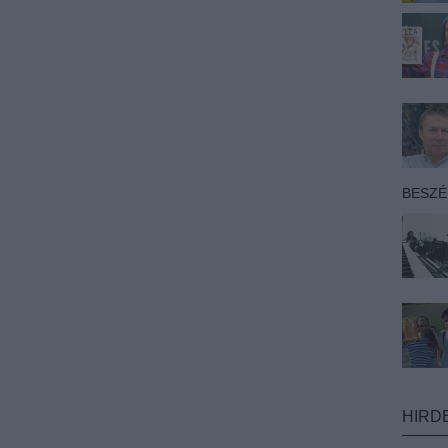
BESZ
HIRD