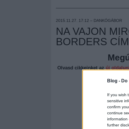
2015.11.27. 17:12 –
DANKÓGÁBOR
NA VAJON MIR
BORDERS CÍM
Megúj
Olvasd cikkeinket az
új oldalu
Blog -
Do 
If you wish 
sensitive in
confirm you
continue se
information 
further disc