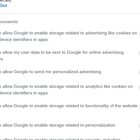
Out
OK
consents
.A.-LEMEZ, A MATANGI
o allow Google to enable storage related to advertising like cookies on
evice identifiers in apps.
ult a Lángoló!
o allow my user data to be sent to Google for online advertising
s.
nkon
, ahol az eddigieknél jóval több tartalom vár!
to allow Google to send me personalized advertising.
o allow Google to enable storage related to analytics like cookies on
evice identifiers in apps.
BESZ
o allow Google to enable storage related to functionality of the website
o allow Google to enable storage related to personalization.
o allow Google to enable storage related to security, including