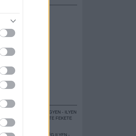
ÁMOLÓK
ZENÉS TÁBOR A HEGYEN - ILYEN
VOLT A VÍRUS SZÜLTE FEKETE
ZAJ FESZTIVÁL
SOHA NEM VOLT MÉG ILYEN -