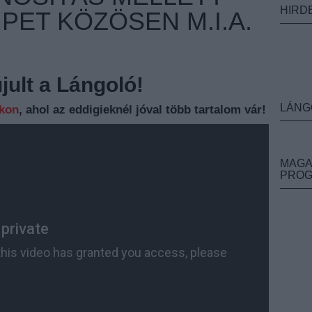
HIRD
IPET KÖZÖSEN M.I.A.
ult a Lángoló!
LÁNG
nkon
, ahol az eddigieknél jóval több tartalom vár!
MAGA
PRO