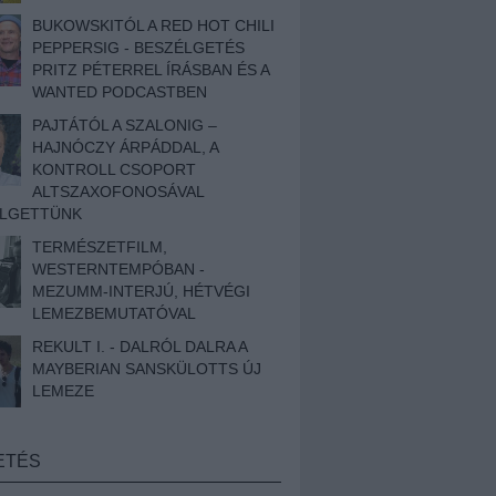
BUKOWSKITÓL A RED HOT CHILI
PEPPERSIG - BESZÉLGETÉS
PRITZ PÉTERREL ÍRÁSBAN ÉS A
WANTED PODCASTBEN
PAJTÁTÓL A SZALONIG –
HAJNÓCZY ÁRPÁDDAL, A
KONTROLL CSOPORT
ALTSZAXOFONOSÁVAL
ÉLGETTÜNK
TERMÉSZETFILM,
WESTERNTEMPÓBAN -
MEZUMM-INTERJÚ, HÉTVÉGI
LEMEZBEMUTATÓVAL
REKULT I. - DALRÓL DALRA A
MAYBERIAN SANSKÜLOTTS ÚJ
LEMEZE
ETÉS