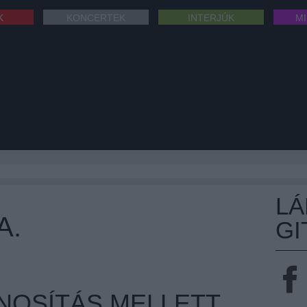
K
KONCERTEK
INTERJÚK
M
L
A.
GI
NOSÍTÁS MELLETT