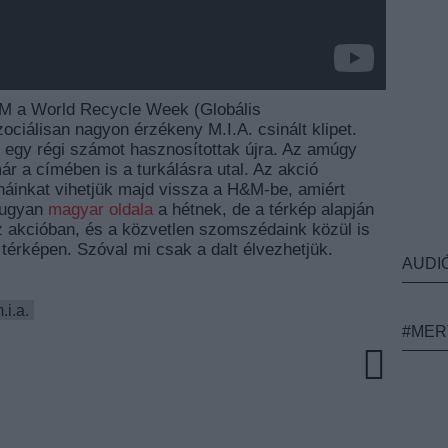
H&M a World Recycle Week (Globális
ociálisan nagyon érzékeny M.I.A. csinált klipet.
ak egy régi számot hasznosítottak újra. Az amúgy
ár a címében is a turkálásra utal. Az akció
áinkat vihetjük majd vissza a H&M-be, amiért
 ugyan
magyar oldala
a hétnek, de a térkép alapján
z akcióban, és a közvetlen szomszédaink közül is
térképen. Szóval mi csak a dalt élvezhetjük.
AUDI
.i.a.
#MER