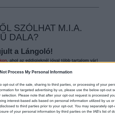
ŐL SZÓLHAT M.I.A.
Ű DALA?
ult a Lángoló!
nkon
, ahol az eddigieknél jóval több tartalom vár!
Not Process My Personal Information
to opt-out of the sale, sharing to third parties, or processing of your per
EZT 
formation for targeted advertising by us, please use the below opt-out s
r selection. Please note that after your opt-out request is processed y
eing interest-based ads based on personal information utilized by us or
disclosed to third parties prior to your opt-out. You may separately opt-
losure of your personal information by third parties on the IAB’s list of