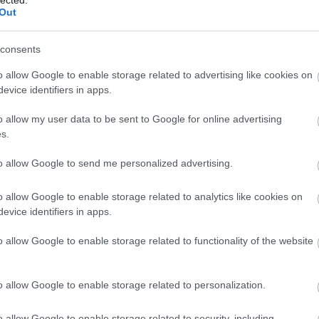
ane_30Ystyle kiállítás, valamint keddtől
Out
consents
TOVÁBB
o allow Google to enable storage related to advertising like cookies on
evice identifiers in apps.
o allow my user data to be sent to Google for online advertising
s.
to allow Google to send me personalized advertising.
o allow Google to enable storage related to analytics like cookies on
evice identifiers in apps.
BESZ
MÉSZTETTÜK A MADE
o allow Google to enable storage related to functionality of the website
TIVÁLT, DE MOST
o allow Google to enable storage related to personalization.
MILYEN VOLT
o allow Google to enable storage related to security, including