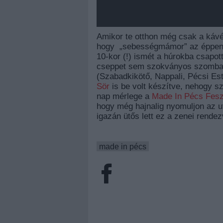
Amikor te otthon még csak a kávé
hogy „sebességmámor” az éppen 
10-kor (!) ismét a húrokba csapott
cseppet sem szokványos szombat 
(Szabadkikötő, Nappali, Pécsi Est,
Sör
is be volt készítve, nehogy s
nap mérlege a
Made In Pécs Fesz
hogy még hajnalig nyomuljon az ut
igazán ütős lett ez a zenei rende
made in pécs