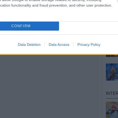
cation functionality and fraud prevention, and other user protection.
ult a Lángoló!
nkon
, ahol az eddigieknél jóval több tartalom vár!
CONFIRM
Data Deletion
Data Access
Privacy Policy
INTE