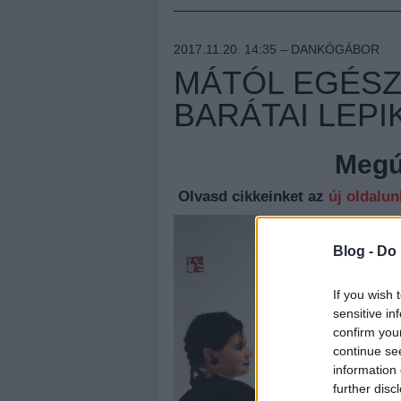
2017.11.20. 14:35 –
DANKÓGÁBOR
MÁTÓL EGÉSZ 
BARÁTAI LEPI
Megúj
Olvasd cikkeinket az
új oldalu
Blog -
Do 
If you wish 
sensitive in
confirm you
continue se
information 
further disc