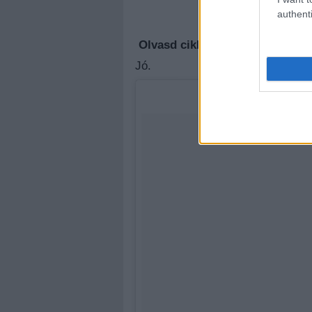
authenti
Megúj
Olvasd cikkeinket az
új oldalu
Jó.