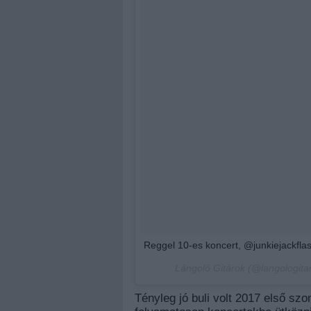
Reggel 10-es koncert, @junkiejackfla
Lángoló Gitárok (@langologitar
Tényleg jó buli volt 2017 első s