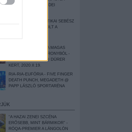
BESZÁMOLÓNK AZ IDEI
SZIGETRŐL
EGY HALLÁSPLASZTIKAI SEBÉSZ
NAPLÓJA - ILYEN VOLT A
SWANSRÓL SZÓLÓ
DOKUMENTUMFILM
MÉLY FÉRFIBÁNAT A MAGAS
ELEFÁNTCSONTTORONYBÓL -
LEPROUS, KLONE @ DÜRER
KERT, 2020.II.19.
RIA-RIA-EUFÓRIA - FIVE FINGER
DEATH PUNCH, MEGADETH @
PAPP LÁSZLÓ SPORTARÉNA
RJÚK
“A HAZAI ZENEI SZCÉNA
ERŐSEBB, MINT BÁRMIKOR” -
RÓQA-PREMIER A LÁNGOLÓN