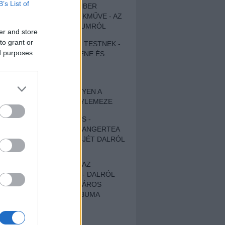
B’s List of
EGY DÜHÖS VÉNEMBER
UNIVERZÁLIS REMEKMŰVE - AZ
ÚJ BOB DYLAN-ALBUMRÓL
er and store
to grant or
ZENE LÉLEKNEK ÉS TESTNEK -
ed purposes
AUTENTIKUS NÉPZENE ÉS
KÖLTÉSZET
ÚJJÁSZÜLETETT
SZOMORKODÁS - ILYEN A
KATATONIA ÚJ NAGYLEMEZE
CROCODILE NERVES -
HALLGASD MEG AZ ANGERTEA
MA MEGJELENT EP-JÉT DALRÓL
DALRA!
A FELELŐSSÉGTŐL AZ
ELLOPOTT FÖLDIG - DALRÓL
DALRA A KÉPZELT VÁROS
SAMIZDAT CÍMŰ ALBUMA
ETÉS