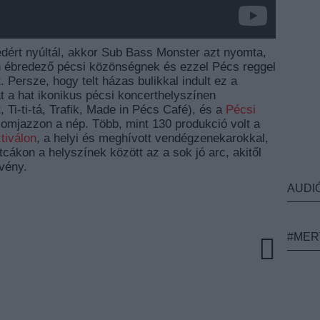
dért nyúltál, akkor Sub Bass Monster azt nyomta,
ébredező pécsi közönségnek és ezzel Pécs reggel
. Persze, hogy telt házas bulikkal indult ez a
a hat ikonikus pécsi koncerthelyszínen
 Ti-ti-tá, Trafik, Made in Pécs Café), és a
Pécsi
zomjazzon a nép. Több, mint 130 produkció volt a
tiválon
, a helyi és meghívott vendégzenekarokkal,
cákon a helyszínek között az a sok jó arc, akitől
zvény.
AUDI
#MER