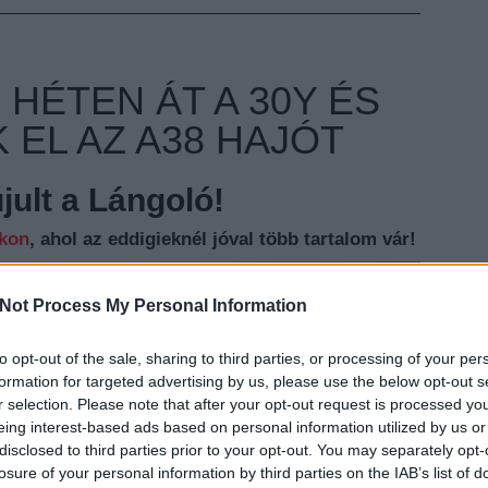
HÉTEN ÁT A 30Y ÉS
K EL AZ A38 HAJÓT
ult a Lángoló!
nkon
, ahol az eddigieknél jóval több tartalom vár!
Not Process My Personal Information
to opt-out of the sale, sharing to third parties, or processing of your per
EZT 
formation for targeted advertising by us, please use the below opt-out s
r selection. Please note that after your opt-out request is processed y
eing interest-based ads based on personal information utilized by us or
disclosed to third parties prior to your opt-out. You may separately opt-
losure of your personal information by third parties on the IAB’s list of