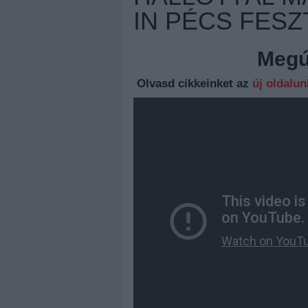
IN PÉCS FESZ
Megúj
Olvasd cikkeinket az
új oldalu