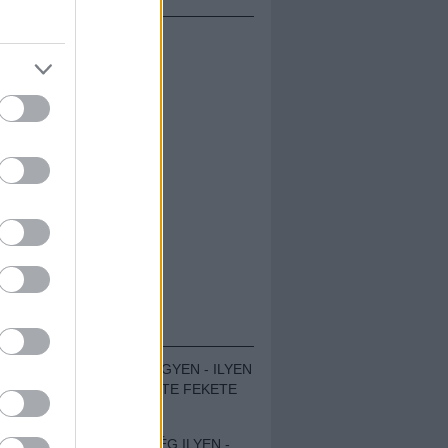
ÁMOLÓK
ZENÉS TÁBOR A HEGYEN - ILYEN
VOLT A VÍRUS SZÜLTE FEKETE
ZAJ FESZTIVÁL
SOHA NEM VOLT MÉG ILYEN -