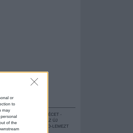
sonal or
HALLGASD!
ection to
ou may
MEGUGROTTÁK A LÉCET -
 personal
MEGHALLGATTUK AZ ÚJ
out of the
PROTEST THE HERO-LEMEZT
 downstream