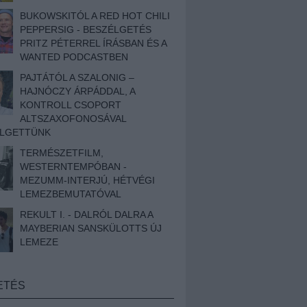
BUKOWSKITÓL A RED HOT CHILI
PEPPERSIG - BESZÉLGETÉS
PRITZ PÉTERREL ÍRÁSBAN ÉS A
WANTED PODCASTBEN
PAJTÁTÓL A SZALONIG –
HAJNÓCZY ÁRPÁDDAL, A
KONTROLL CSOPORT
ALTSZAXOFONOSÁVAL
ÉLGETTÜNK
TERMÉSZETFILM,
WESTERNTEMPÓBAN -
MEZUMM-INTERJÚ, HÉTVÉGI
LEMEZBEMUTATÓVAL
REKULT I. - DALRÓL DALRA A
MAYBERIAN SANSKÜLOTTS ÚJ
LEMEZE
ETÉS