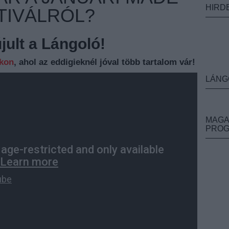
HIRD
TIVÁLRÓL?
ult a Lángoló!
nkon
, ahol az eddigieknél jóval több tartalom vár!
LÁNG
MAGA
PRO