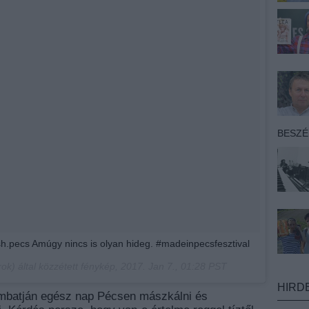
BESZ
sh.pecs Amúgy nincs is olyan hideg. #madeinpecsfesztival
ok) által közzétett fénykép,
2017. Jan 7., 01:28 PST
HIRD
zombatján egész nap Pécsen mászkálni és