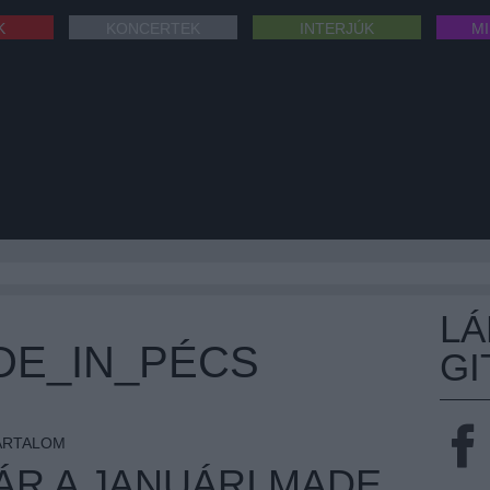
K
KONCERTEK
INTERJÚK
M
L
DE_IN_PÉCS
GI
ARTALOM
ÁR A JANUÁRI MADE