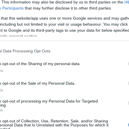
. This information may also be disclosed by us to third parties on the
IA
Participants
that may further disclose it to other third parties.
 that this website/app uses one or more Google services and may gath
including but not limited to your visit or usage behaviour. You may click 
 to Google and its third-party tags to use your data for below specifi
ogle consent section.
l Data Processing Opt Outs
o opt-out of the Sharing of my personal data.
In
ttunk először a Hajón.
Ha hinnénk a
o opt-out of the Sale of my Personal Data.
ésben, akkor ezt írnánk ki mindenhová nagy
In
kel egy alkotótér, az A38 belakása, egy hét a
t kérdeznéd, mi is ez az egy hét – azt
to opt-out of processing my Personal Data for Targeted
l a 30Y-nal.
ing.
kiállítások, pólógyár - 30Y Egy hét a Hajón.
In
o opt-out of Collection, Use, Retention, Sale, and/or Sharing
a részletes program
, de ami minden nap van, az a
ersonal Data that Is Unrelated with the Purposes for which it
HIRD
lected.