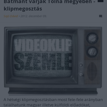
Batmant várják Tolna megyében -
klipmegosztás
Sajó Dávid
•
2012. december 09.
A hétvégi klipmegosztásban most fele-fele arányban
találhatunk magyar illetve külföldi előadókat,