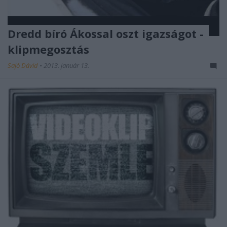
Dredd bíró Ákossal oszt igazságot -
klipmegosztás
Sajó Dávid
•
2013. január 13.