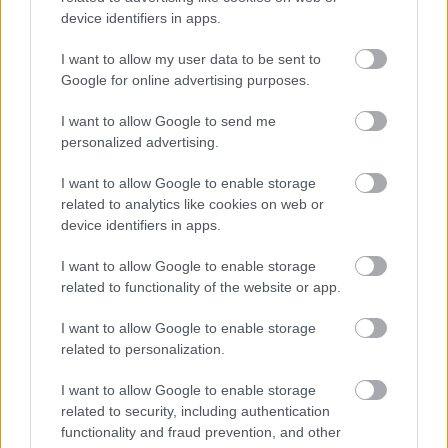
device identifiers in apps.
I want to allow my user data to be sent to
Google for online advertising purposes.
I want to allow Google to send me
A mius zenekar, vagyis Horányi Júlia énekesnő és
personalized advertising.
Álmos Gergely zeneszerző elkészítette második
nagylemezét, ami január 27-én jelenik meg. A tagok
I want to allow Google to enable storage
...
related to analytics like cookies on web or
device identifiers in apps.
I want to allow Google to enable storage
related to functionality of the website or app.
I want to allow Google to enable storage
related to personalization.
I want to allow Google to enable storage
related to security, including authentication
functionality and fraud prevention, and other