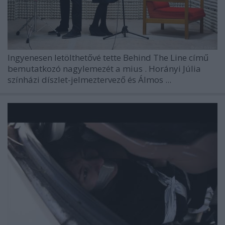
Ingyenesen letölthetővé tette
Behind The Line
című
bemutatkozó nagylemezét a
mius
. Horányi Júlia
színházi díszlet-jelmeztervező és Álmos ...