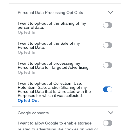
third parties.
Please note that this website/app uses one or more Google
Personal Data Processing Opt Outs
services and may gather and store information including but
not limited to your visit or usage behaviour. You may click to
I want to opt-out of the Sharing of my
personal data.
grant or deny consent to Google and its third-party tags to
Opted In
use your data for below specified purposes in below Google
consent section.
I want to opt-out of the Sale of my
Personal Data.
Opted In
I want to opt-out of processing my
Personal Data for Targeted Advertising.
Opted In
I want to opt-out of Collection, Use,
Retention, Sale, and/or Sharing of my
Personal Data that Is Unrelated with the
Új utakon folytatja a mius
Purposes for which it was collected.
Opted Out
premier!
Lángoló Gitárok
•
2014. január 14.
Google consents
I want to allow Google to enable storage
related to advertising like cookies on web or