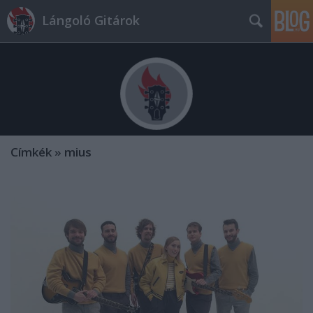
Lángoló Gitárok
Címkék
»
mius