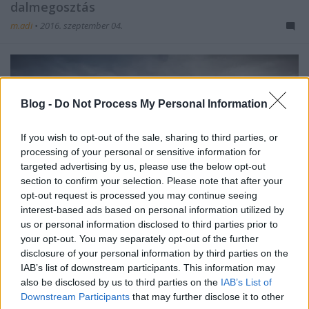
dalmegosztás
m.adi
•
2016. szeptember 04.
Blog -
Do Not Process My Personal Information
If you wish to opt-out of the sale, sharing to third parties, or
processing of your personal or sensitive information for
targeted advertising by us, please use the below opt-out
section to confirm your selection. Please note that after your
opt-out request is processed you may continue seeing
interest-based ads based on personal information utilized by
us or personal information disclosed to third parties prior to
your opt-out. You may separately opt-out of the further
disclosure of your personal information by third parties on the
Nagyon gyorsan elmúlt ez a nyár, bár még azért
IAB’s list of downstream participants. This information may
nem teljesen, mert egyrészt most is tök jó idő van,
also be disclosed by us to third parties on the
IAB’s List of
másrészt pedig az aktuális dalmegosztásban ...
Downstream Participants
that may further disclose it to other