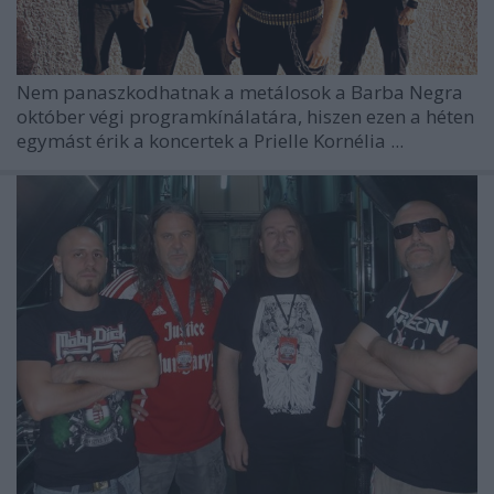
Nem panaszkodhatnak a metálosok a Barba Negra
október végi programkínálatára, hiszen ezen a héten
egymást érik a koncertek a Prielle Kornélia ...