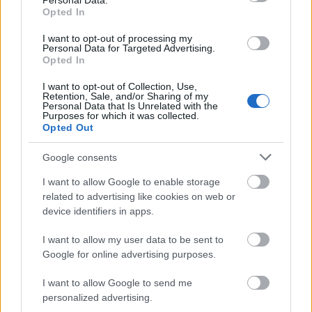
Természetesen ez a nyár sem szűkölködik jó
Personal Data.
Opted In
koncertekben és fesztiválokban, így érdemes előre
tervezni, valamint átgondolni azt, mit ne hagyjon ...
I want to opt-out of processing my
Personal Data for Targeted Advertising.
Opted In
Hegyalja = rockzene
I want to opt-out of Collection, Use,
Hirdetés
•
2015. május 07.
Retention, Sale, and/or Sharing of my
Personal Data that Is Unrelated with the
Purposes for which it was collected.
Opted Out
Google consents
I want to allow Google to enable storage
related to advertising like cookies on web or
device identifiers in apps.
I want to allow my user data to be sent to
Google for online advertising purposes.
I want to allow Google to send me
personalized advertising.