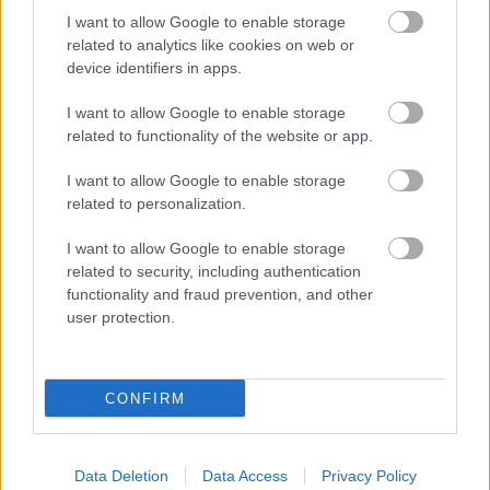
I want to allow Google to enable storage
related to analytics like cookies on web or
device identifiers in apps.
I want to allow Google to enable storage
related to functionality of the website or app.
A 15 éves múltra visszatekintő Hegyalja Fesztivál a
I want to allow Google to enable storage
rockzenerajongók fellegváraként lett ismert, miután
related to personalization.
a legnagyobb rock- és metálegyüttesek ...
I want to allow Google to enable storage
related to security, including authentication
functionality and fraud prevention, and other
user protection.
CONFIRM
Data Deletion
Data Access
Privacy Policy