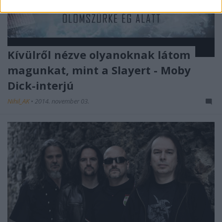
Kívülről nézve olyanoknak látom
magunkat, mint a Slayert - Moby
Dick-interjú
Nihil_AK
•
2014. november 03.