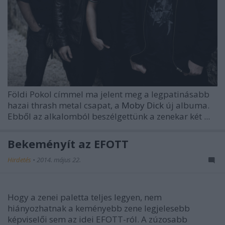
Földi Pokol címmel ma jelent meg a legpatinásabb
hazai thrash metal csapat, a
Moby Dick
új albuma.
Ebből az alkalomból beszélgettünk a zenekar két ...
Bekeményít az EFOTT
Hirdetés
•
2014. május 22.
Hogy a zenei paletta teljes legyen, nem
hiányozhatnak a keményebb zene legjelesebb
képviselői sem az idei EFOTT-ról. A zúzosabb