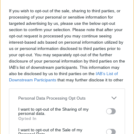
Eine Kleine Thrash Music Festival –
Barba Negra Track
If you wish to opt-out of the sale, sharing to third parties, or
processing of your personal or sensitive information for
Ektomorf – Moby Dick – Akela – The Southern
targeted advertising by us, please use the below opt-out
Oracle
section to confirm your selection. Please note that after your
Hirdetés
•
2015. augusztus 04.
opt-out request is processed you may continue seeing
interest-based ads based on personal information utilized by
us or personal information disclosed to third parties prior to
your opt-out. You may separately opt-out of the further
disclosure of your personal information by third parties on the
IAB’s list of downstream participants. This information may
also be disclosed by us to third parties on the
IAB’s List of
Downstream Participants
that may further disclose it to other
third parties.
Please note that this website/app uses one or more Google
Personal Data Processing Opt Outs
services and may gather and store information including but
not limited to your visit or usage behaviour. You may click to
I want to opt-out of the Sharing of my
personal data.
grant or deny consent to Google and its third-party tags to
Opted In
use your data for below specified purposes in below Google
consent section.
I want to opt-out of the Sale of my