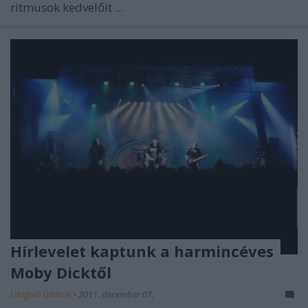
ritmusok kedvelőit ...
Hírlevelet kaptunk a harmincéves
Moby Dicktől
Lángoló Gitárok
•
2011. december 07.