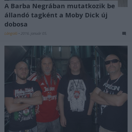
A Barba Negrában mutatkozik be
állandó tagként a Moby Dick új
dobosa
Lángoló
•
2016. január 05.