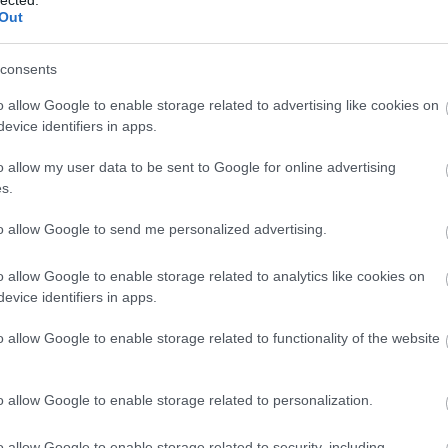
Out
TOVÁBB
consents
mastodon
sludge
scott kelly
teljes koncert
o allow Google to enable storage related to advertising like cookies on
evice identifiers in apps.
o allow my user data to be sent to Google for online advertising
s.
to allow Google to send me personalized advertising.
o allow Google to enable storage related to analytics like cookies on
evice identifiers in apps.
YRE KÖLTÖZIK A
BESZ
o allow Google to enable storage related to functionality of the website
ONCERT
o allow Google to enable storage related to personalization.
ult a Lángoló!
o allow Google to enable storage related to security, including