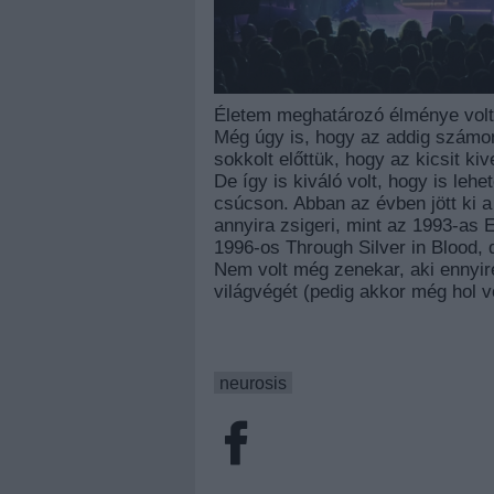
Életem meghatározó élménye volt
Még úgy is, hogy az addig számom
sokkolt előttük, hogy az kicsit ki
De így is kiváló volt, hogy is leh
csúcson. Abban az évben jött ki 
annyira zsigeri, mint az 1993-as 
1996-os Through Silver in Blood, 
Nem volt még zenekar, aki ennyire
világvégét (pedig akkor még hol 
neurosis