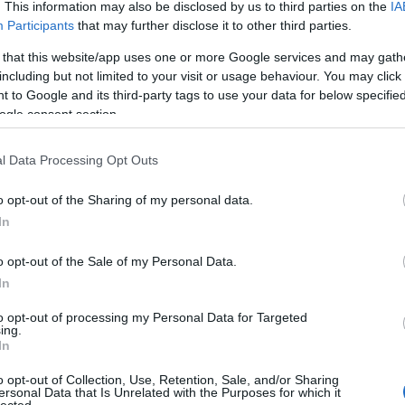
. This information may also be disclosed by us to third parties on the
IA
Participants
that may further disclose it to other third parties.
 that this website/app uses one or more Google services and may gath
including but not limited to your visit or usage behaviour. You may click 
 to Google and its third-party tags to use your data for below specifi
ogle consent section.
l Data Processing Opt Outs
o opt-out of the Sharing of my personal data.
ságra hozták, ha eddig még nem tettétek volna,
In
a félórás koncertfelvételt, ahol a
Mastodon
egy
bkendőnyi színpadán játszik, a Neurosis-frontember
 és amelynek során tulajdonképpen csak azokat a
o opt-out of the Sale of my Personal Data.
ekével kerültek lemezre. Kivétel ez alól a
In
elynek eredetijében a Clutch-énekes Neil Fallon
gszokott színvonalon pótolja. A Kerrang! által
to opt-out of processing my Personal Data for Targeted
ing.
0 szerencsés néző vehetett részt, a zenekar maga
In
leg próbálni is tágasabb helyen szoktak, de a
. A közös dalok közül egyedül a Hunter albumos
o opt-out of Collection, Use, Retention, Sale, and/or Sharing
ból, igazán eljátszhatták volna azt is, de ne legyünk
ersonal Data that Is Unrelated with the Purposes for which it
án nézhető.
HIRD
lected.