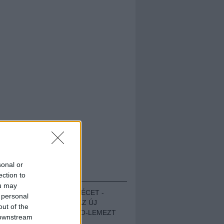
sonal or
HALLGASD!
ection to
ou may
MEGUGROTTÁK A LÉCET -
 personal
MEGHALLGATTUK AZ ÚJ
out of the
PROTEST THE HERO-LEMEZT
 downstream