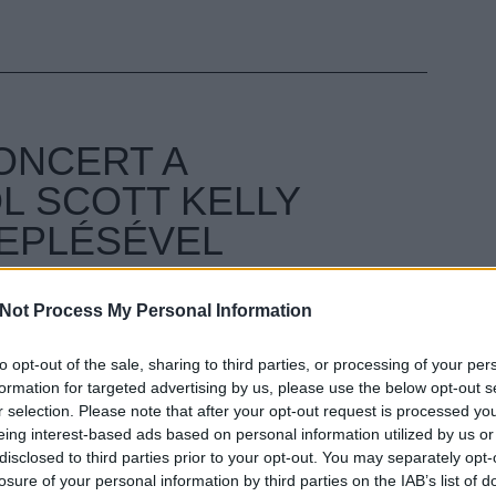
ONCERT A
 SCOTT KELLY
EPLÉSÉVEL
ult a Lángoló!
Not Process My Personal Information
nkon
, ahol az eddigieknél jóval több tartalom vár!
to opt-out of the sale, sharing to third parties, or processing of your per
EZT 
formation for targeted advertising by us, please use the below opt-out s
r selection. Please note that after your opt-out request is processed y
eing interest-based ads based on personal information utilized by us or
disclosed to third parties prior to your opt-out. You may separately opt-
losure of your personal information by third parties on the IAB’s list of