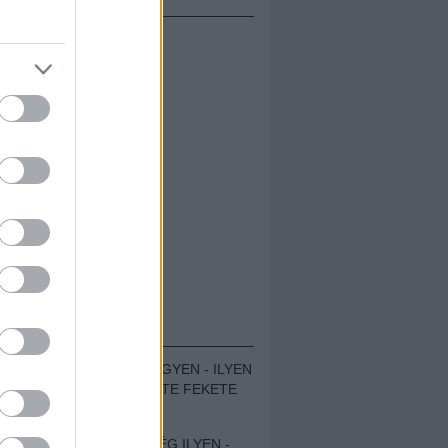
ÁMOLÓK
ZENÉS TÁBOR A HEGYEN - ILYEN
VOLT A VÍRUS SZÜLTE FEKETE
ZAJ FESZTIVÁL
SOHA NEM VOLT MÉG ILYEN -