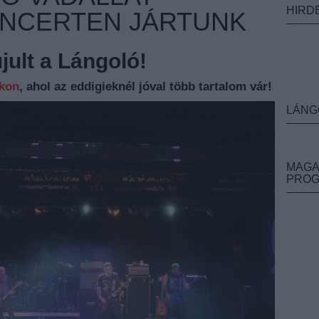
HIRD
NCERTEN JÁRTUNK
ult a Lángoló!
nkon
, ahol az eddigieknél jóval több tartalom vár!
LÁNG
MAGA
PRO