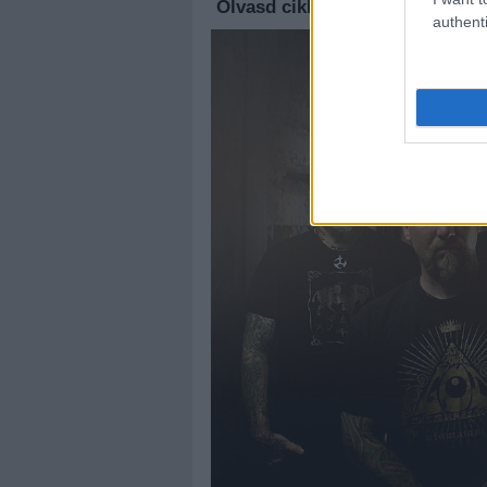
Olvasd cikkeinket az
új oldalu
authenti