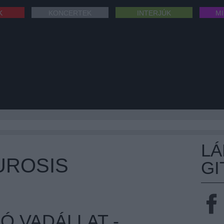
K
KONCERTEK
INTERJÚK
M
L
UROSIS
GI
 VADÁLLAT -