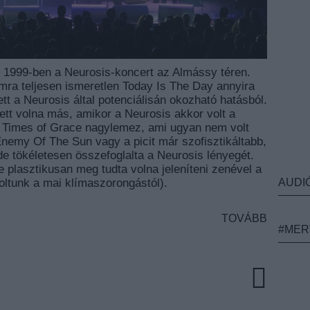
 1999-ben a Neurosis-koncert az Almássy téren.
ra teljesen ismeretlen Today Is The Day annyira
vett a Neurosis által potenciálisán okozható hatásból.
etett volna más, amikor a Neurosis akkor volt a
a Times of Grace nagylemez, ami ugyan nem volt
Enemy Of The Sun vagy a picit már szofisztikáltabb,
de tökéletesen összefoglalta a Neurosis lényegét.
 plasztikusan meg tudta volna jeleníteni zenével a
AUDI
voltunk a mai klímaszorongástól).
TOVÁBB
#MER