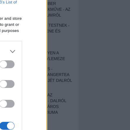
B’s List of
EGY DÜHÖS VÉNEMBER
UNIVERZÁLIS REMEKMŰVE - AZ
ÚJ BOB DYLAN-ALBUMRÓL
er and store
to grant or
ZENE LÉLEKNEK ÉS TESTNEK -
ed purposes
AUTENTIKUS NÉPZENE ÉS
KÖLTÉSZET
ÚJJÁSZÜLETETT
SZOMORKODÁS - ILYEN A
KATATONIA ÚJ NAGYLEMEZE
CROCODILE NERVES -
HALLGASD MEG AZ ANGERTEA
MA MEGJELENT EP-JÉT DALRÓL
DALRA!
A FELELŐSSÉGTŐL AZ
ELLOPOTT FÖLDIG - DALRÓL
DALRA A KÉPZELT VÁROS
SAMIZDAT CÍMŰ ALBUMA
ETÉS