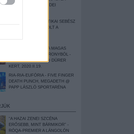
BESZÁMOLÓNK AZ IDEI
SZIGETRŐL
EGY HALLÁSPLASZTIKAI SEBÉSZ
NAPLÓJA - ILYEN VOLT A
SWANSRÓL SZÓLÓ
DOKUMENTUMFILM
MÉLY FÉRFIBÁNAT A MAGAS
ELEFÁNTCSONTTORONYBÓL -
LEPROUS, KLONE @ DÜRER
KERT, 2020.II.19.
RIA-RIA-EUFÓRIA - FIVE FINGER
DEATH PUNCH, MEGADETH @
PAPP LÁSZLÓ SPORTARÉNA
RJÚK
“A HAZAI ZENEI SZCÉNA
ERŐSEBB, MINT BÁRMIKOR” -
RÓQA-PREMIER A LÁNGOLÓN