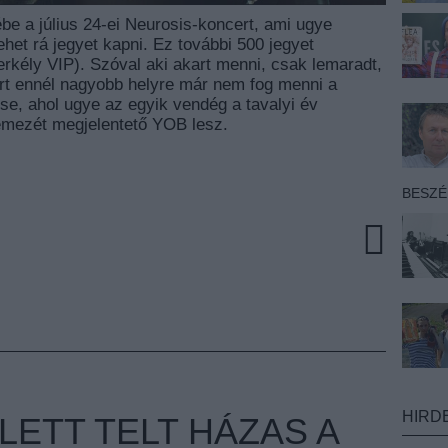
be a július 24-ei Neurosis-koncert, ami ugye
lehet rá jegyet kapni. Ez további 500 jegyet
 erkély VIP). Szóval aki akart menni, csak lemaradt,
rt ennél nagyobb helyre már nem fog menni a
pése, ahol ugye az egyik vendég a tavalyi év
lemezét megjelentető YOB lesz.
BESZ
HIRD
 LETT TELT HÁZAS A