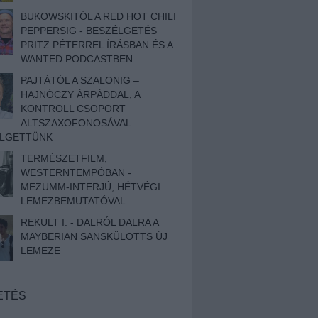
BUKOWSKITÓL A RED HOT CHILI
PEPPERSIG - BESZÉLGETÉS
PRITZ PÉTERREL ÍRÁSBAN ÉS A
WANTED PODCASTBEN
PAJTÁTÓL A SZALONIG –
HAJNÓCZY ÁRPÁDDAL, A
KONTROLL CSOPORT
ALTSZAXOFONOSÁVAL
ÉLGETTÜNK
TERMÉSZETFILM,
WESTERNTEMPÓBAN -
MEZUMM-INTERJÚ, HÉTVÉGI
LEMEZBEMUTATÓVAL
REKULT I. - DALRÓL DALRA A
MAYBERIAN SANSKÜLOTTS ÚJ
LEMEZE
ETÉS