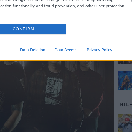
nkon
, ahol az eddigieknél jóval több tartalom vár!
cation functionality and fraud prevention, and other user protection.
CONFIRM
Data Deletion
Data Access
Privacy Policy
INTE