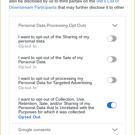
also be disclosed by us to third parties on the
IAB’s List of
Downstream Participants
that may further disclose it to other
third parties.
Please note that this website/app uses one or more Google
Personal Data Processing Opt Outs
services and may gather and store information including but
not limited to your visit or usage behaviour. You may click to
I want to opt-out of the Sharing of my
personal data.
grant or deny consent to Google and its third-party tags to
Opted In
use your data for below specified purposes in below Google
consent section.
I want to opt-out of the Sale of my
A Pain Of Salvation már régen nem az a klasszikus
Personal Data.
progrock-zenekar, ami a kezdetekkor vagy
Opted In
legalábbis a Be lemezig tartó időszakban volt.
Nyilván ...
I want to opt-out of processing my
Personal Data for Targeted Advertising.
Opted In
I want to opt-out of Collection, Use,
Retention, Sale, and/or Sharing of my
Personal Data that Is Unrelated with the
Purposes for which it was collected.
Opted Out
Google consents