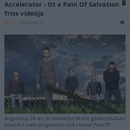
Accelerator - Itt a Pain Of Salvation
friss videója
Nihil_AK
•
2020. július 04.
Augusztus 28-án, az InsideOut Music gondozásában
érkezik a svéd progresszív rock / metal
Pain Of