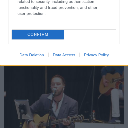
related to security, including authentication
functionality and fraud prevention, and other
user protection.
CONFIRM
A világ legkiszámíthatatlanabb és legmegosztóbb
progresszív metal csapatánál már régóta esedékes
egy új nagylemez. Tavalyelőtt, még ...
Data Deletion
Data Access
Privacy Policy