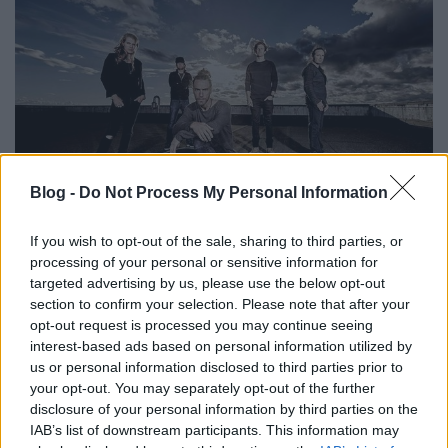
Blog -
Do Not Process My Personal Information
Nem lesz könnyű az új Pain Of
If you wish to opt-out of the sale, sharing to third parties, or
processing of your personal or sensitive information for
Salvation-lemez
targeted advertising by us, please use the below opt-out
section to confirm your selection. Please note that after your
-dj-
•
2017. január 02.
opt-out request is processed you may continue seeing
interest-based ads based on personal information utilized by
us or personal information disclosed to third parties prior to
your opt-out. You may separately opt-out of the further
disclosure of your personal information by third parties on the
IAB’s list of downstream participants. This information may