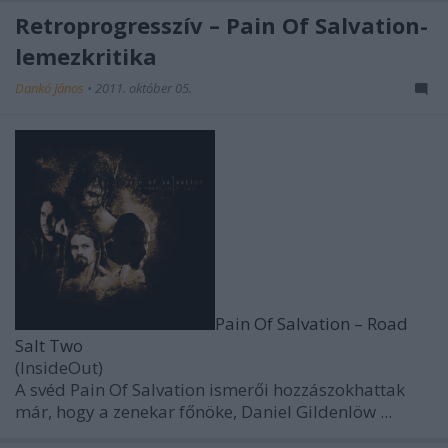
Retroprogresszív – Pain Of Salvation-
lemezkritika
Dankó János
•
2011. október 05.
Pain Of Salvation – Road
Salt Two
(InsideOut)
A svéd
Pain Of Salvation
ismerői hozzászokhattak
már, hogy a zenekar főnöke, Daniel Gildenlöw ...