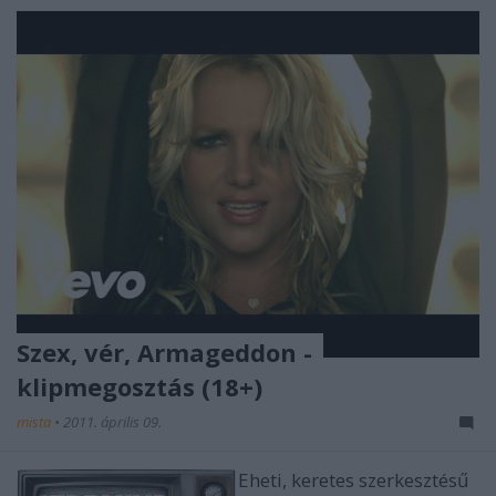
Szex, vér, Armageddon -
klipmegosztás (18+)
mista
•
2011. április 09.
Eheti, keretes szerkesztésű