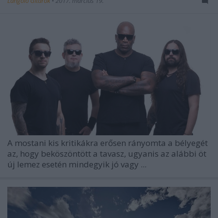
Lángoló Gitárok
•
2017. március 19.
A mostani kis kritikákra erősen rányomta a bélyegét
az, hogy beköszöntött a tavasz, ugyanis az alábbi öt
új lemez esetén mindegyik jó vagy ...