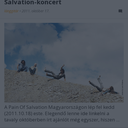
Salvation-koncert
lánggitár
•
2011. október 17.
A
Pain Of Salvation
Magyarországon lép fel kedd
(2011.10.18) este. Elegendő lenne
ide linkelni
a
tavaly októberben írt ajánlót még egyszer, hiszen ...