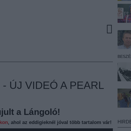
BESZ
 ÚJ VIDEÓ A PEARL
ult a Lángoló!
HIRD
nkon
, ahol az eddigieknél jóval több tartalom vár!