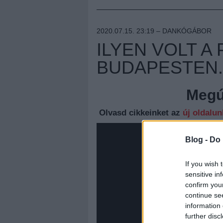
2020.07.15. 23:19 –
DANKÓGÁBOR
ILYEN VOLT A
BUDAPESTEN. 
Megúj
Olvasd cikkeinket az
új oldalu
Blog -
Do 
If you wish 
sensitive in
confirm you
continue se
information 
further disc