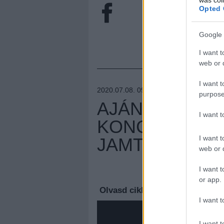
Opted 
Google 
I want t
web or d
I want t
2020.07.08. 09:46 –
DANKÓGÁBOR
purpose
AJÁNDÉK BÉC
I want 
KONCERTFELV
I want t
JAMTŐL
web or d
Megúj
I want t
or app.
Olvasd cikkeinket az
új oldalu
I want t
I want t