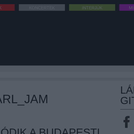
K
KONCERTEK
INTERJÚK
M
L
ARL_JAM
GI
ÓDIK A BUDAPESTI