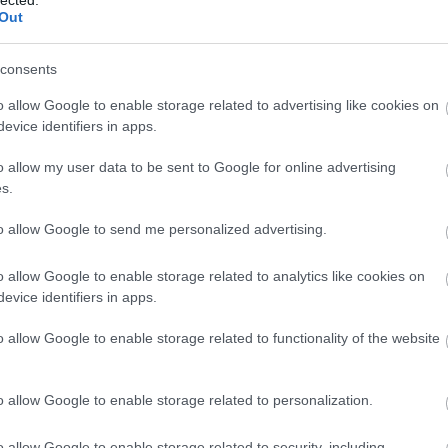
Out
consents
o allow Google to enable storage related to advertising like cookies on
evice identifiers in apps.
o allow my user data to be sent to Google for online advertising
s.
SI
to allow Google to send me personalized advertising.
ÉTEL A PEARL
o allow Google to enable storage related to analytics like cookies on
evice identifiers in apps.
BESZ
ult a Lángoló!
o allow Google to enable storage related to functionality of the website
nkon
, ahol az eddigieknél jóval több tartalom vár!
o allow Google to enable storage related to personalization.
o allow Google to enable storage related to security, including