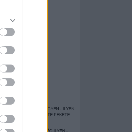
ÁMOLÓK
ZENÉS TÁBOR A HEGYEN - ILYEN
VOLT A VÍRUS SZÜLTE FEKETE
ZAJ FESZTIVÁL
SOHA NEM VOLT MÉG ILYEN -