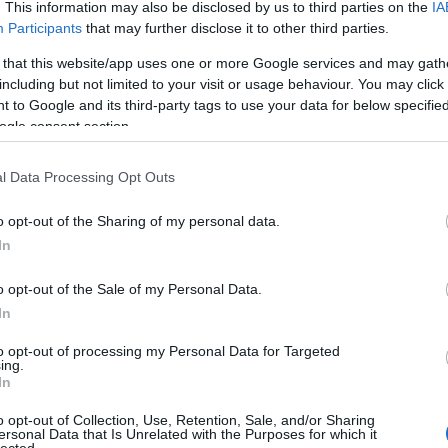
. This information may also be disclosed by us to third parties on the
IA
Participants
that may further disclose it to other third parties.
 that this website/app uses one or more Google services and may gath
including but not limited to your visit or usage behaviour. You may click 
 to Google and its third-party tags to use your data for below specifi
ogle consent section.
udapesten. Ilyet eddig csak egyszer csinált a
l Data Processing Opt Outs
ett volna még egy buli azóta a kétezres évek
enkit a csapat akkor, hogy inkább az utolsó
o opt-out of the Sharing of my personal data.
tak Katowicében. Most viszont érdekelt volna egy
In
 a koronavírust nem érdekelte, így ismét elmaradt
re. A zenekar engesztelésül minden most elmaradt
o opt-out of the Sale of my Personal Data.
kedvességet egy korábbi országbeli fellépésről, így
In
 24 évvel ezelőtti pesti helyszínről. Hát az, amit
nse viszonylag jó hangú, egykamerás felvétele. Vajon
to opt-out of processing my Personal Data for Targeted
ing.
In
o opt-out of Collection, Use, Retention, Sale, and/or Sharing
ersonal Data that Is Unrelated with the Purposes for which it
HIRD
lected.