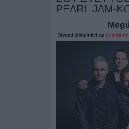
PEARL JAM-K
Megúj
Olvasd cikkeinket az
új oldalu