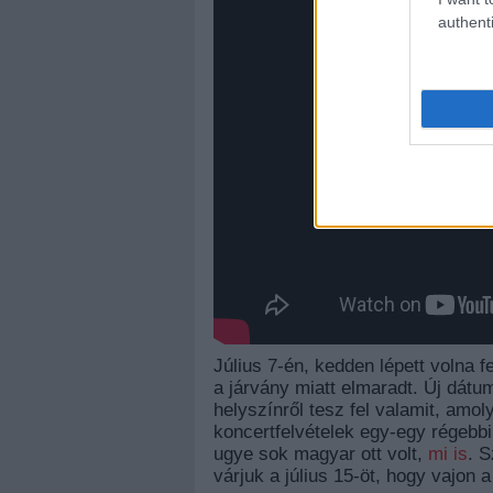
authenti
Július 7-én, kedden lépett volna f
a járvány miatt elmaradt. Új dát
helyszínről tesz fel valamit, amo
koncertfelvételek egy-egy régebbi 
ugye sok magyar ott volt,
mi is
. S
várjuk a július 15-öt, hogy vajon