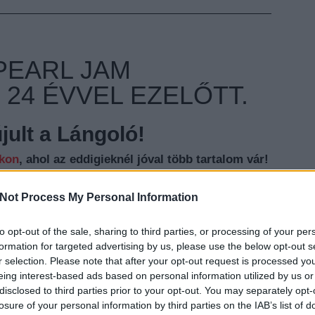
 PEARL JAM
24 ÉVVEL EZELŐTT.
ult a Lángoló!
nkon
, ahol az eddigieknél jóval több tartalom vár!
Not Process My Personal Information
to opt-out of the sale, sharing to third parties, or processing of your per
EZT 
formation for targeted advertising by us, please use the below opt-out s
r selection. Please note that after your opt-out request is processed y
eing interest-based ads based on personal information utilized by us or
disclosed to third parties prior to your opt-out. You may separately opt-
losure of your personal information by third parties on the IAB’s list of