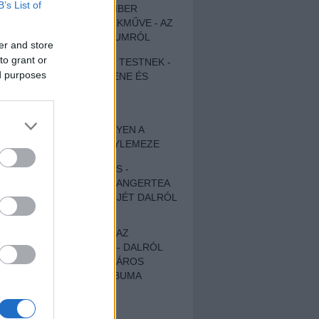
B’s List of
EGY DÜHÖS VÉNEMBER
UNIVERZÁLIS REMEKMŰVE - AZ
ÚJ BOB DYLAN-ALBUMRÓL
er and store
to grant or
ZENE LÉLEKNEK ÉS TESTNEK -
ed purposes
AUTENTIKUS NÉPZENE ÉS
KÖLTÉSZET
ÚJJÁSZÜLETETT
SZOMORKODÁS - ILYEN A
KATATONIA ÚJ NAGYLEMEZE
CROCODILE NERVES -
HALLGASD MEG AZ ANGERTEA
MA MEGJELENT EP-JÉT DALRÓL
DALRA!
A FELELŐSSÉGTŐL AZ
ELLOPOTT FÖLDIG - DALRÓL
DALRA A KÉPZELT VÁROS
SAMIZDAT CÍMŰ ALBUMA
ETÉS