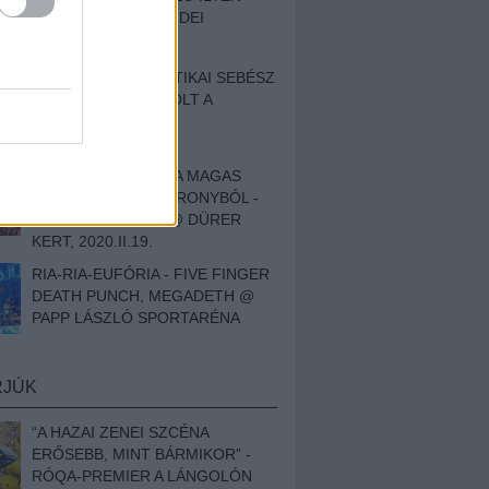
BESZÁMOLÓNK AZ IDEI
SZIGETRŐL
EGY HALLÁSPLASZTIKAI SEBÉSZ
NAPLÓJA - ILYEN VOLT A
SWANSRÓL SZÓLÓ
DOKUMENTUMFILM
MÉLY FÉRFIBÁNAT A MAGAS
ELEFÁNTCSONTTORONYBÓL -
LEPROUS, KLONE @ DÜRER
KERT, 2020.II.19.
RIA-RIA-EUFÓRIA - FIVE FINGER
DEATH PUNCH, MEGADETH @
PAPP LÁSZLÓ SPORTARÉNA
RJÚK
“A HAZAI ZENEI SZCÉNA
ERŐSEBB, MINT BÁRMIKOR” -
RÓQA-PREMIER A LÁNGOLÓN