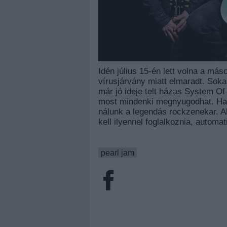
Idén július 15-én lett volna a m
vírusjárvány miatt elmaradt. Soka
már jó ideje telt házas System Of
most mindenki megnyugodhat. Ha 
nálunk a legendás rockzenekar. Ak
kell ilyennel foglalkoznia, autom
pearl jam