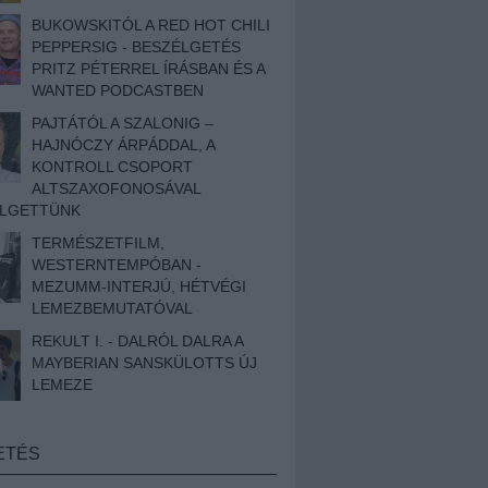
BUKOWSKITÓL A RED HOT CHILI
PEPPERSIG - BESZÉLGETÉS
PRITZ PÉTERREL ÍRÁSBAN ÉS A
WANTED PODCASTBEN
PAJTÁTÓL A SZALONIG –
HAJNÓCZY ÁRPÁDDAL, A
KONTROLL CSOPORT
ALTSZAXOFONOSÁVAL
ÉLGETTÜNK
TERMÉSZETFILM,
WESTERNTEMPÓBAN -
MEZUMM-INTERJÚ, HÉTVÉGI
LEMEZBEMUTATÓVAL
REKULT I. - DALRÓL DALRA A
MAYBERIAN SANSKÜLOTTS ÚJ
LEMEZE
ETÉS