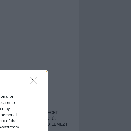
sonal or
HALLGASD!
ection to
ou may
MEGUGROTTÁK A LÉCET -
 personal
MEGHALLGATTUK AZ ÚJ
out of the
PROTEST THE HERO-LEMEZT
 downstream