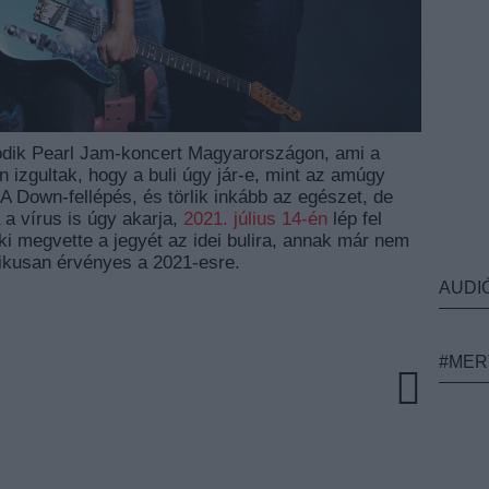
ásodik Pearl Jam-koncert Magyarországon, ami a
n izgultak, hogy a buli úgy jár-e, mint az amúgy
 A Down-fellépés, és törlik inkább az egészet, de
a vírus is úgy akarja,
2021. július 14-én
lép fel
i megvette a jegyét az idei bulira, annak már nem
atikusan érvényes a 2021-esre.
AUDI
#MER