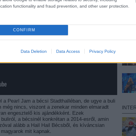
cation functionality and fraud prevention, and other user protection.
CONFIRM
Data Deletion
Data Access
Privacy Policy
el a Pearl Jam a bécsi Stadthalléban, de ugye a buli
um még nincs, viszont a zenekar minden elmaradt
INTE
lyan engesztelő kis ajándékként. Ezek
buliról, a bécsinél konkrétan a 2014-esről, amin
zóval alább a Hail Hail Bécsből, és kíváncsian
 a magyarok mit kapnak.