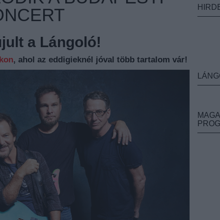
HIRD
ONCERT
ult a Lángoló!
nkon
, ahol az eddigieknél jóval több tartalom vár!
LÁNG
MAGA
PRO