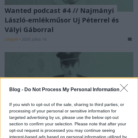
Wanted podcast #4 // Najmányi
László-emlékműsor Uj Péterrel és
Vályi Gáborral
Lángoló
•
2020. július 14.
Blog -
Do Not Process My Personal Information
If you wish to opt-out of the sale, sharing to third parties, or
processing of your personal or sensitive information for
targeted advertising by us, please use the below opt-out
section to confirm your selection. Please note that after your
opt-out request is processed you may continue seeing
interest-based ads based on personal information utilized by