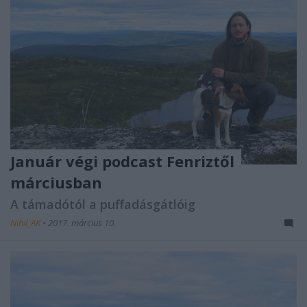
Január végi podcast Fenriztől
márciusban
A támadótól a puffadásgátlóig
Nihil_AK
•
2017. március 10.