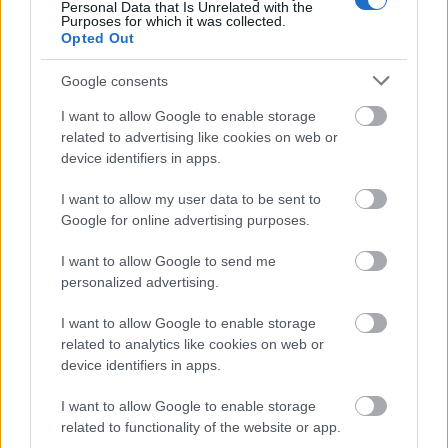
Personal Data that Is Unrelated with the
Andrással a zeneipar válságáról
Purposes for which it was collected.
Opted Out
Lángoló Premier
dankógábor
•
2020. június 23.
Google consents
I want to allow Google to enable storage
related to advertising like cookies on web or
device identifiers in apps.
I want to allow my user data to be sent to
Google for online advertising purposes.
I want to allow Google to send me
personalized advertising.
I want to allow Google to enable storage
related to analytics like cookies on web or
device identifiers in apps.
I want to allow Google to enable storage
related to functionality of the website or app.
Szinte már otromba közhely egy zenei oldalon erről