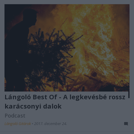
Lángoló Best Of - A legkevésbé rossz
karácsonyi dalok
Podcast
Lángoló Gitárok
•
2017. december 24.