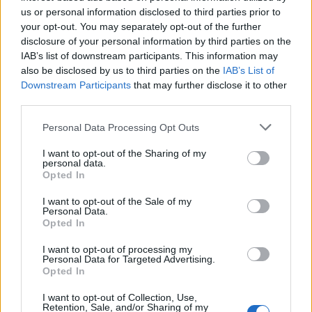
Június 28-án halt meg Najmányi László mérnök,
us or personal information disclosed to third parties prior to
színházművész, díszlettervező, író, költő, zenész,
your opt-out. You may separately opt-out of the further
performer, videóművész, újságíró, ...
disclosure of your personal information by third parties on the
IAB’s list of downstream participants. This information may
also be disclosed by us to third parties on the
IAB’s List of
Downstream Participants
that may further disclose it to other
third parties.
Please note that this website/app uses one or more Google
Personal Data Processing Opt Outs
services and may gather and store information including but
not limited to your visit or usage behaviour. You may click to
I want to opt-out of the Sharing of my
personal data.
grant or deny consent to Google and its third-party tags to
Opted In
use your data for below specified purposes in below Google
consent section.
I want to opt-out of the Sale of my
Personal Data.
Opted In
I want to opt-out of processing my
Personal Data for Targeted Advertising.
Opted In
Wanted podcast #1 // „Kutyák és
halak” – beszélgetés Lovasi
I want to opt-out of Collection, Use,
Retention, Sale, and/or Sharing of my