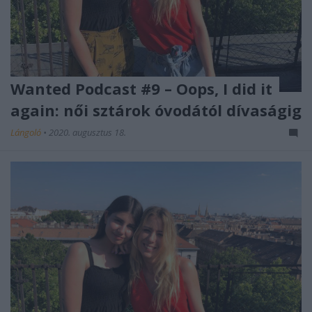
Wanted Podcast #9 – Oops, I did it
again: női sztárok óvodától dívaságig
Lángoló
•
2020. augusztus 18.