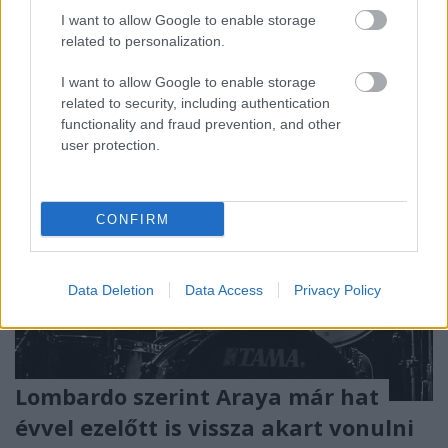
beszélni: a koronavírus-járvány a padlóra küldte a
I want to allow Google to enable storage
zeneipart. Persze az egész gazdaságnak ...
related to personalization.
I want to allow Google to enable storage
related to security, including authentication
functionality and fraud prevention, and other
user protection.
CONFIRM
Data Deletion
Data Access
Privacy Policy
Lombardo szerint Araya már hat
évvel ezelőtt is vissza akart vonulni