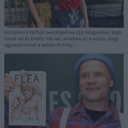
Középkorú férfiak beszélgetnek ifjú hölgyekkel,
Vigh
Anná
val és
Erdős Viki
vel, akikben az a közös, hogy
egyrészt mind a ketten
Britney ...