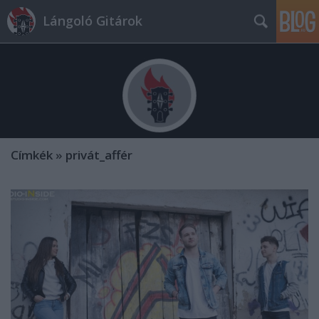
Lángoló Gitárok
Címkék
»
privát_affér