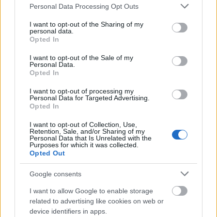
Please note that this website/app uses one or more Google
Lángoló
•
2019. október 13.
Personal Data Processing Opt Outs
services and may gather and store information including but
not limited to your visit or usage behaviour. You may click to
I want to opt-out of the Sharing of my
personal data.
grant or deny consent to Google and its third-party tags to
Opted In
use your data for below specified purposes in below Google
consent section.
I want to opt-out of the Sale of my
Personal Data.
Opted In
I want to opt-out of processing my
Personal Data for Targeted Advertising.
Opted In
A debreceni Bad Habit zenekar új dallal és klippel
I want to opt-out of Collection, Use,
érkezik vissza a februárban kiadott Nyár videoklipje
Retention, Sale, and/or Sharing of my
Personal Data that Is Unrelated with the
után. A punkosabb vonalat sem elhagyva, ...
Purposes for which it was collected.
Opted Out
Google consents
I want to allow Google to enable storage
related to advertising like cookies on web or
device identifiers in apps.