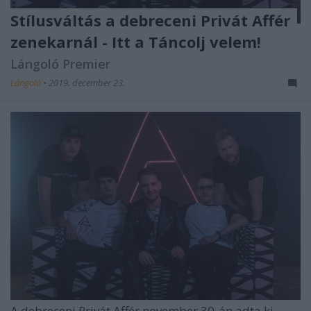
Stílusváltás a debreceni Privát Affér
zenekarnál - Itt a Táncolj velem!
Lángoló Premier
Lángoló
•
2019. december 23.
A debreceni Privát Affér november 30-án adta ki