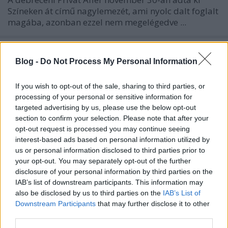
Színeken át című nagylemezét, ami nyolc dalt foglalt
magába, azonban ezzel nem megelégedve ...
Blog -
Do Not Process My Personal Information
If you wish to opt-out of the sale, sharing to third parties, or
processing of your personal or sensitive information for
targeted advertising by us, please use the below opt-out
section to confirm your selection. Please note that after your
opt-out request is processed you may continue seeing
interest-based ads based on personal information utilized by
us or personal information disclosed to third parties prior to
your opt-out. You may separately opt-out of the further
disclosure of your personal information by third parties on the
IAB’s list of downstream participants. This information may
also be disclosed by us to third parties on the
IAB’s List of
Üvöltsd a szélbe - Közös dal és klip a
Downstream Participants
that may further disclose it to other
third parties.
Bad Habittől és a Privát Affértól