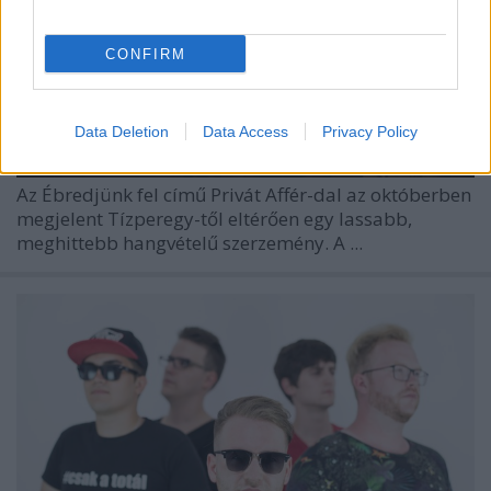
CONFIRM
Data Deletion
Data Access
Privacy Policy
Az Ébredjünk fel című Privát Affér-dal az októberben
megjelent Tízperegy-től eltérően egy lassabb,
meghittebb hangvételű szerzemény. A ...