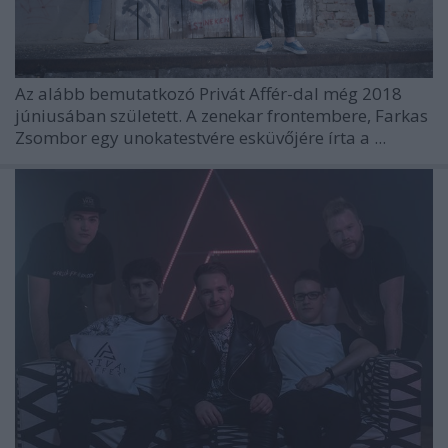
Az alább bemutatkozó Privát Affér-dal még 2018
júniusában született. A zenekar frontembere, Farkas
Zsombor egy unokatestvére esküvőjére írta a ...