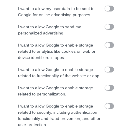
I want to allow my user data to be sent to
Google for online advertising purposes.
I want to allow Google to send me
personalized advertising.
I want to allow Google to enable storage
related to analytics like cookies on web or
Ébredjünk fel - Itt a Privát Affér új
device identifiers in apps.
dala
I want to allow Google to enable storage
related to functionality of the website or app.
Lángoló Premier
Lángoló
•
2018. december 22.
I want to allow Google to enable storage
related to personalization.
I want to allow Google to enable storage
related to security, including authentication
functionality and fraud prevention, and other
user protection.