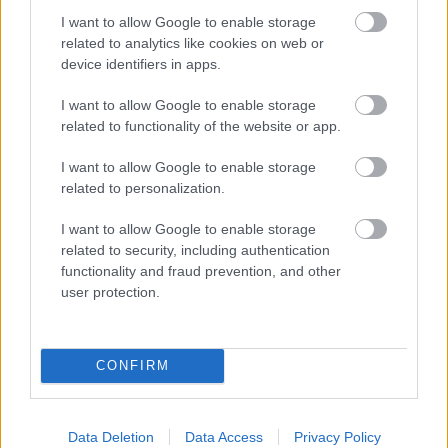
Lángoló Gitárok
•
2013. április 13.
I want to allow Google to enable storage
related to analytics like cookies on web or
device identifiers in apps.
I want to allow Google to enable storage
related to functionality of the website or app.
I want to allow Google to enable storage
related to personalization.
I want to allow Google to enable storage
related to security, including authentication
functionality and fraud prevention, and other
user protection.
A veszett nagy lovacskázás után csupán minimalista,
csípőbillegetős lötyögés lett Psy új klipjének
főszereplője, amiben a koreai popsztár azt ...
CONFIRM
Data Deletion
Data Access
Privacy Policy