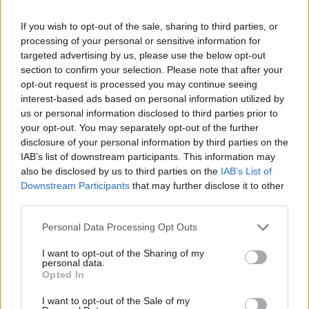
If you wish to opt-out of the sale, sharing to third parties, or
processing of your personal or sensitive information for
targeted advertising by us, please use the below opt-out
section to confirm your selection. Please note that after your
Egy egész futballstadion fütyülte ki
opt-out request is processed you may continue seeing
a Gangnam Style-t
interest-based ads based on personal information utilized by
us or personal information disclosed to third parties prior to
Lángoló Gitárok
•
2013. május 28.
your opt-out. You may separately opt-out of the further
disclosure of your personal information by third parties on the
IAB’s list of downstream participants. This information may
also be disclosed by us to third parties on the
IAB’s List of
Downstream Participants
that may further disclose it to other
third parties.
Please note that this website/app uses one or more Google
Personal Data Processing Opt Outs
services and may gather and store information including but
not limited to your visit or usage behaviour. You may click to
I want to opt-out of the Sharing of my
personal data.
grant or deny consent to Google and its third-party tags to
Opted In
use your data for below specified purposes in below Google
consent section.
I want to opt-out of the Sale of my