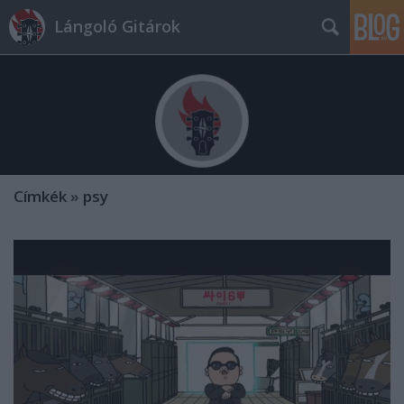
Lángoló Gitárok
Címkék
»
psy