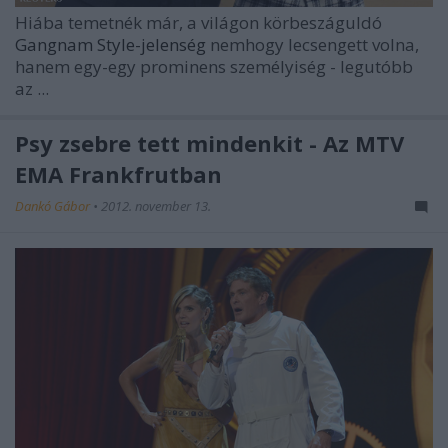
Hiába temetnék már, a világon körbeszáguldó
Gangnam Style-jelenség
nemhogy lecsengett volna,
hanem egy-egy prominens személyiség - legutóbb
az ...
Psy zsebre tett mindenkit - Az MTV
EMA Frankfrutban
Dankó Gábor
•
2012. november 13.