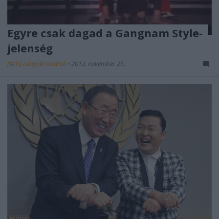
Egyre csak dagad a Gangnam Style-
jelenség
[MTI] Lángoló Gitárok
•
2012. november 25.