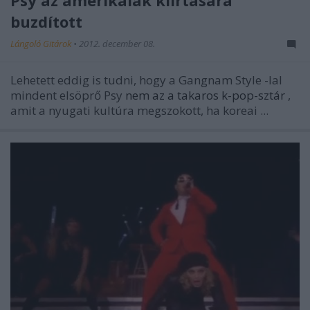
Psy az amerikaiak kiirtására
buzdított
Lángoló Gitárok
•
2012. december 08.
Lehetett eddig is tudni, hogy a
Gangnam Style
-lal
mindent elsöprő Psy
nem az a takaros k-pop-sztár
,
amit a nyugati kultúra megszokott, ha koreai ...