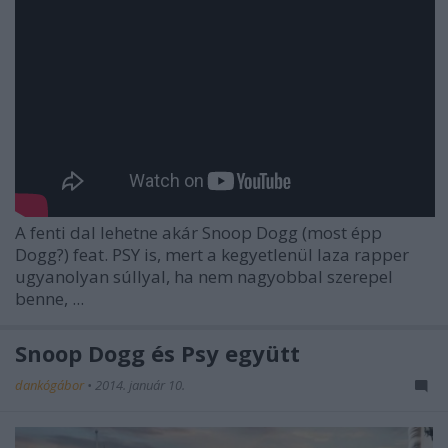
A fenti dal lehetne akár Snoop Dogg (most épp
Dogg?) feat. PSY is, mert a kegyetlenül laza rapper
ugyanolyan súllyal, ha nem nagyobbal szerepel
benne, ...
Snoop Dogg és Psy együtt
dankógábor
•
2014. január 10.