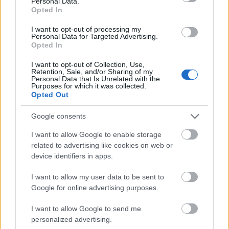
Personal Data.
Opted In
I want to opt-out of processing my
Personal Data for Targeted Advertising.
Nem tudjuk, melyik elvetemült szervező ötlete volt a
Opted In
hétvégi Roma-Lazio kupadöntő félidei showjára
Psy-
t felkérni, de most vagy ő maga, vagy a ...
I want to opt-out of Collection, Use,
Retention, Sale, and/or Sharing of my
Personal Data that Is Unrelated with the
Purposes for which it was collected.
Opted Out
Google consents
I want to allow Google to enable storage
related to advertising like cookies on web or
device identifiers in apps.
I want to allow my user data to be sent to
Google for online advertising purposes.
Laza seggriszálás lett Psy új tánca -
I want to allow Google to send me
Itt a Gentleman klipje
personalized advertising.