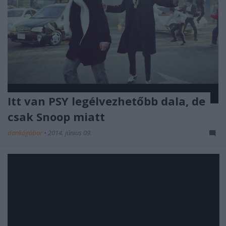
Itt van PSY legélvezhetőbb dala, de
csak Snoop miatt
dankógábor
•
2014. június 09.