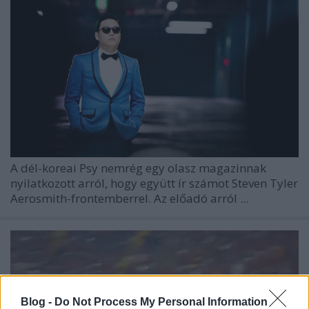
A dél-koreai
Psy
nemrég egy olasz magazinnak
nyilatkozott arról, hogy együtt ír számot
Steven Tyler
Aerosmith-frontemberrel. Az előadó arról ...
Blog -
Do Not Process My Personal Information