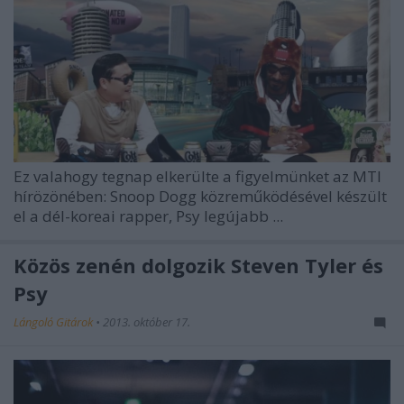
Ez valahogy tegnap elkerülte a figyelmünket az MTI
hírözönében: Snoop Dogg közreműködésével készült
el a dél-koreai rapper, Psy legújabb ...
Közös zenén dolgozik Steven Tyler és
Psy
Lángoló Gitárok
•
2013. október 17.