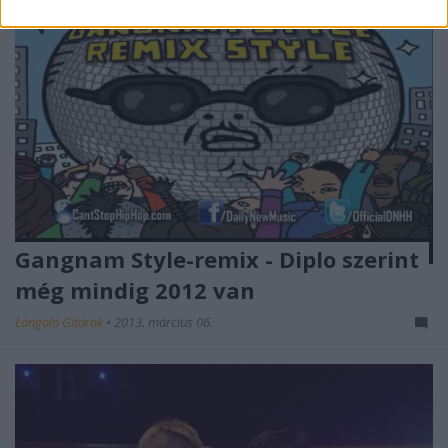
Gangnam Style-remix - Diplo szerint
még mindig 2012 van
Lángoló Gitárok
•
2013. március 06.