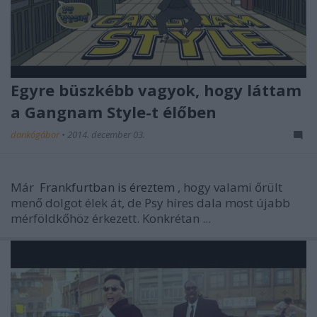
Egyre büszkébb vagyok, hogy láttam
a Gangnam Style-t élőben
dankógábor
•
2014. december 03.
Már
Frankfurtban is éreztem
, hogy valami őrült
menő dolgot élek át, de Psy híres dala most újabb
mérföldkőhöz érkezett. Konkrétan ...