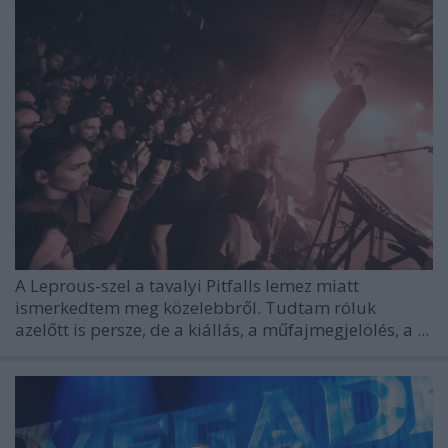
A Leprous-szel a tavalyi Pitfalls lemez miatt
ismerkedtem meg közelebbről. Tudtam róluk
azelőtt is persze, de a kiállás, a műfajmegjelölés, a ...