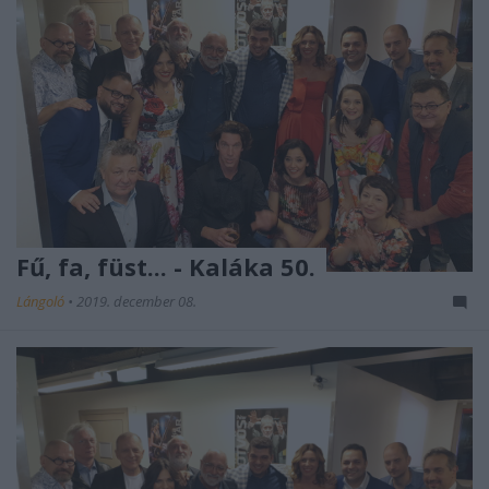
Fű, fa, füst... - Kaláka 50.
Lángoló
•
2019. december 08.