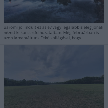
Baromi jól indult ez az év vagy legalábbis elég jónak
nézett ki koncertfelhozatalban. Még februárban is
azon lamentáltunk Fekő kollégával, hogy ...