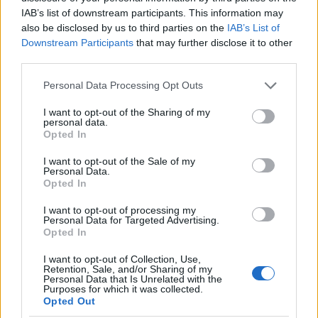
IAB’s list of downstream participants. This information may
also be disclosed by us to third parties on the
IAB’s List of
Downstream Participants
that may further disclose it to other
third parties.
Please note that this website/app uses one or more Google
Personal Data Processing Opt Outs
services and may gather and store information including but
not limited to your visit or usage behaviour. You may click to
I want to opt-out of the Sharing of my
personal data.
grant or deny consent to Google and its third-party tags to
Opted In
use your data for below specified purposes in below Google
consent section.
I want to opt-out of the Sale of my
Personal Data.
Opted In
I want to opt-out of processing my
Personal Data for Targeted Advertising.
Opted In
I want to opt-out of Collection, Use,
Retention, Sale, and/or Sharing of my
Personal Data that Is Unrelated with the
Purposes for which it was collected.
Opted Out