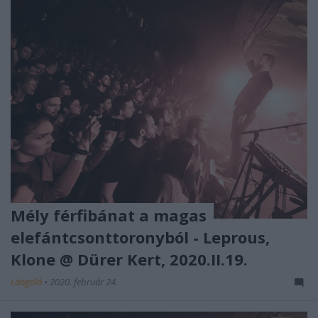
Mély férfibánat a magas
elefántcsonttoronyból - Leprous,
Klone @ Dürer Kert, 2020.II.19.
Lángoló
•
2020. február 24.