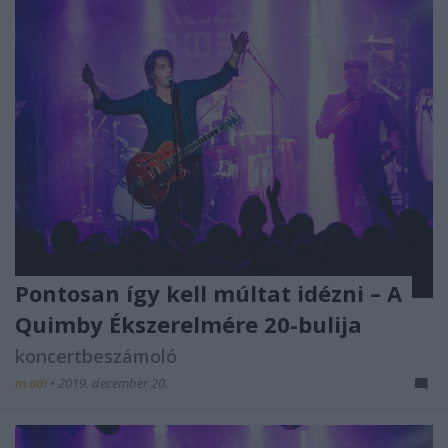
Pontosan így kell múltat idézni – A
Quimby Ékszerelmére 20-bulija
koncertbeszámoló
m.adi
•
2019. december 20.