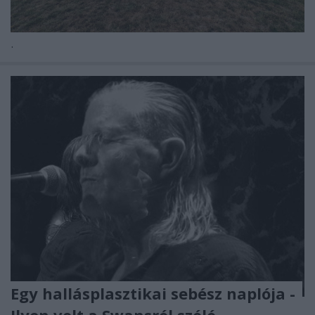
.
Egy hallásplasztikai sebész naplója -
Ilyen volt a Swansról szóló