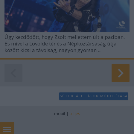
Úgy kezdődött, hogy Zsolt mellettem ült a padban.
És mivel a Lövölde tér és a Népköztársaság útja
között kicsi a távolság, nagyon gyorsan ...
SÜTI BEÁLLÍTÁSOK MÓDOSÍTÁSA
mobil
|
teljes