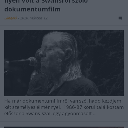
dokumentumfilm
Lángoló
•
2020. március 12.
Ha már dokumentumfilmről van szó, hadd kezdjem
két személyes élménnyel.
1986-87 körül találkoztam
először a Swans-szal, egy agyonmásolt ...