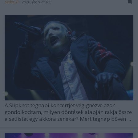
Szűcs_P
•
2020. február 05.
A
Slipknot
tegnapi koncertjét végignézve azon
gondolkodtam, milyen döntések alapján rakja össze
a setlistet egy akkora zenekar? Mert tegnap bőven ...