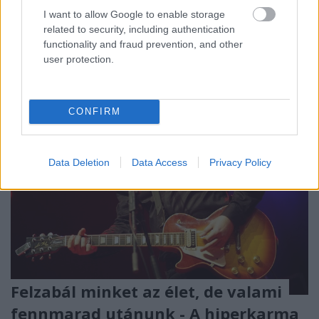
Az avokádó
(Persea americana)
a babérfélék
I want to allow Google to enable storage
(Lauraceae)
családjába tartozó, örökzöld,
related to security, including authentication
alacsonyan elágazó, terebélyes ágrendszerű, ...
functionality and fraud prevention, and other
user protection.
CONFIRM
Data Deletion
Data Access
Privacy Policy
Felzabál minket az élet, de valami
fennmarad utánunk - A hiperkarma