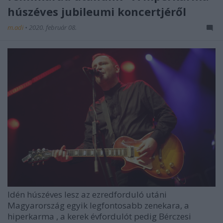
húszéves jubileumi koncertjéről
m.adi
•
2020. február 08.
Idén húszéves lesz az ezredforduló utáni
Magyarország egyik legfontosabb zenekara, a
hiperkarma
, a kerek évfordulót pedig Bérczesi