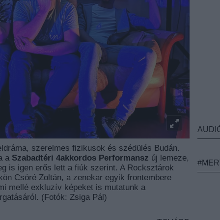
AUDI
eldráma, szerelmes fizikusok és szédülés Budán.
ba a
Szabadtéri 4akkordos Performansz
új lemeze,
#MER
 is igen erős lett a fiúk szerint. A Rocksztárok
ön Csóré Zoltán, a zenekar egyik frontembere
ami mellé exkluzív képeket is mutatunk a
orgatásáról. (Fotók: Zsiga Pál)