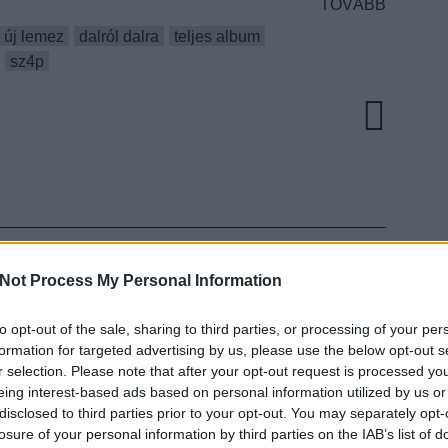
TOVÁBB
új lemez
dalról dalra
teljes album
sz4p
OK
Not Process My Personal Information
ENYOMÁS ÚTVESZTŐI
to opt-out of the sale, sharing to third parties, or processing of your per
RÓL A WATCH MY
EZT 
formation for targeted advertising by us, please use the below opt-out s
ADOTT ALBUMA, A
r selection. Please note that after your opt-out request is processed y
eing interest-based ads based on personal information utilized by us or
NY
disclosed to third parties prior to your opt-out. You may separately opt-
losure of your personal information by third parties on the IAB’s list of