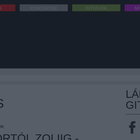
K
KONCERTEK
INTERJÚK
M
L
S
GI
OK
TÓL ZOLIIG -