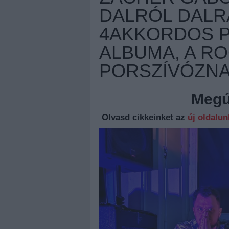
DALRÓL DALR
4AKKORDOS 
ALBUMA, A R
PORSZÍVÓZN
Megúj
Olvasd cikkeinket az
új oldalu