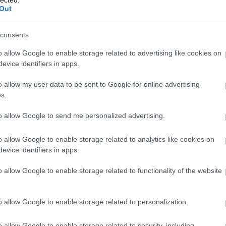
a címadó dalhoz készült klip új változata a
Watch
Out
zben átdolgozott és teljesen újrakevert
ról. A jelenleg is friss anyagon dolgozó zenekar
elent album új változatát most teljes egészében
consents
alán. Ennek örömére dalról dalra is bemutatják
o allow Google to enable storage related to advertising like cookies on
gi-új videót, és halomnyi werkfotót is mindezek
evice identifiers in apps.
ás a hajtás után.
o allow my user data to be sent to Google for online advertising
TOVÁBB
s.
th
metal
thrash
visszatekintő
watch my dying
to allow Google to send me personalized advertising.
rial
o allow Google to enable storage related to analytics like cookies on
evice identifiers in apps.
BESZ
o allow Google to enable storage related to functionality of the website
o allow Google to enable storage related to personalization.
o allow Google to enable storage related to security, including