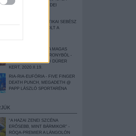
BESZÁMOLÓNK AZ IDEI
SZIGETRŐL
EGY HALLÁSPLASZTIKAI SEBÉSZ
NAPLÓJA - ILYEN VOLT A
SWANSRÓL SZÓLÓ
DOKUMENTUMFILM
MÉLY FÉRFIBÁNAT A MAGAS
ELEFÁNTCSONTTORONYBÓL -
LEPROUS, KLONE @ DÜRER
KERT, 2020.II.19.
RIA-RIA-EUFÓRIA - FIVE FINGER
DEATH PUNCH, MEGADETH @
PAPP LÁSZLÓ SPORTARÉNA
RJÚK
“A HAZAI ZENEI SZCÉNA
ERŐSEBB, MINT BÁRMIKOR” -
RÓQA-PREMIER A LÁNGOLÓN