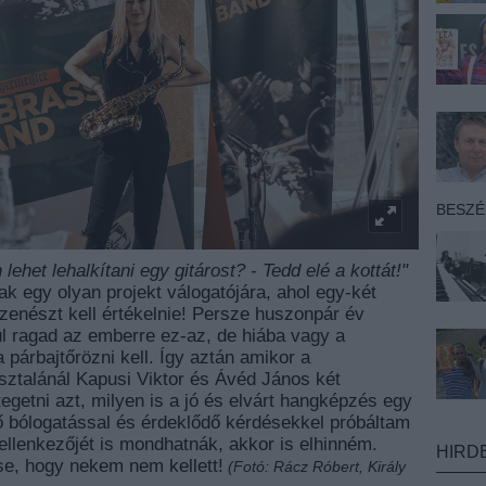
BESZ
lehet lehalkítani egy gitárost? - Tedd elé a kottát!"
k egy olyan projekt válogatójára, ahol egy-két
 zenészt kell értékelnie! Persze huszonpár év
l ragad az emberre ez-az, de hiába vagy a
 párbajtőrözni kell. Így aztán amikor a
sztalánál Kapusi Viktor és Ávéd János két
jtegetni azt, milyen is a jó és elvárt hangképzés egy
ő bólogatással és érdeklődő kérdésekkel próbáltam
 ellenkezőjét is mondhatnák, akkor is elhinném.
HIRD
e, hogy nekem nem kellett!
(Fotó: Rácz Róbert, Király