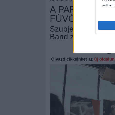
authenti
A PARTRA VET
FÚVÓSOK TE
Szubjektív beszám
Band zsűriasztala
Megúj
Olvasd cikkeinket az
új oldalu