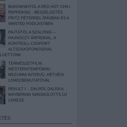
BUKOWSKITÓL A RED HOT CHILI
PEPPERSIG - BESZÉLGETÉS
PRITZ PÉTERREL ÍRÁSBAN ÉS A
WANTED PODCASTBEN
PAJTÁTÓL A SZALONIG –
HAJNÓCZY ÁRPÁDDAL, A
KONTROLL CSOPORT
ALTSZAXOFONOSÁVAL
ÉLGETTÜNK
TERMÉSZETFILM,
WESTERNTEMPÓBAN -
MEZUMM-INTERJÚ, HÉTVÉGI
LEMEZBEMUTATÓVAL
REKULT I. - DALRÓL DALRA A
MAYBERIAN SANSKÜLOTTS ÚJ
LEMEZE
ETÉS