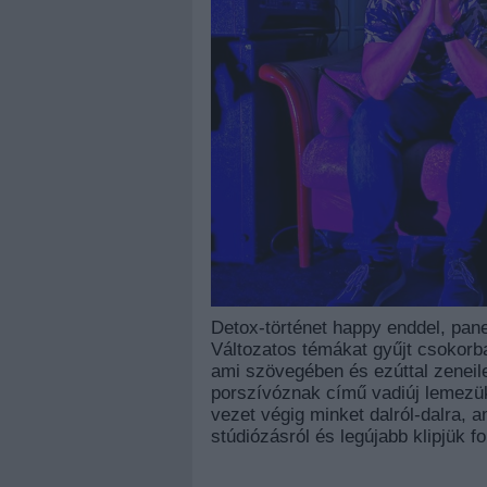
Detox-történet happy enddel, pan
Változatos témákat gyűjt csokor
ami szövegében és ezúttal zeneileg
porszívóznak című vadiúj lemezük
vezet végig minket dalról-dalra, 
stúdiózásról és legújabb klipjük f