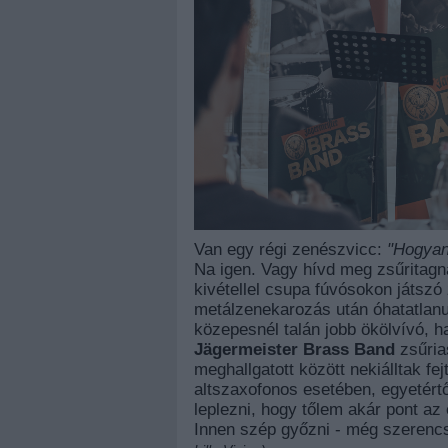
Van egy régi zenészvicc:
"Hogyan 
Na igen. Vagy hívd meg zsűritagna
kivétellel csupa fúvósokon játszó
metálzenekarozás után óhatatlanu
közepesnél talán jobb ökölvívó, ha
Jägermeister Brass Band
zsűria
meghallgatott között nekiálltak fe
altszaxofonos esetében, egyetért
leplezni, hogy tőlem akár pont az
Innen szép győzni - még szerencs