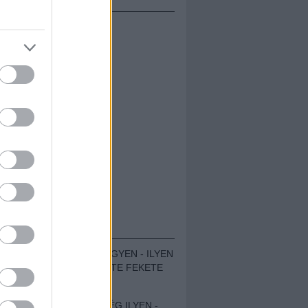
ÁMOLÓK
ZENÉS TÁBOR A HEGYEN - ILYEN
VOLT A VÍRUS SZÜLTE FEKETE
ZAJ FESZTIVÁL
SOHA NEM VOLT MÉG ILYEN -