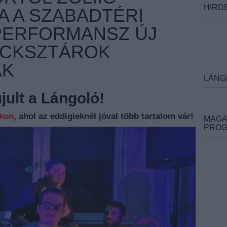
HIRD
A A SZABADTÉRI
PERFORMANSZ ÚJ
OCKSZTÁROK
AK
LÁNG
ult a Lángoló!
nkon
, ahol az eddigieknél jóval több tartalom vár!
MAGA
PRO