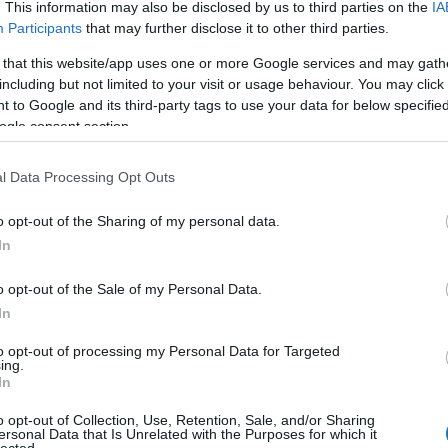
. This information may also be disclosed by us to third parties on the
IA
ult a Lángoló!
Participants
that may further disclose it to other third parties.
nkon
, ahol az eddigieknél jóval több tartalom vár!
 that this website/app uses one or more Google services and may gath
including but not limited to your visit or usage behaviour. You may click 
 to Google and its third-party tags to use your data for below specifi
ogle consent section.
l Data Processing Opt Outs
o opt-out of the Sharing of my personal data.
In
o opt-out of the Sale of my Personal Data.
In
to opt-out of processing my Personal Data for Targeted
ing.
In
o opt-out of Collection, Use, Retention, Sale, and/or Sharing
ersonal Data that Is Unrelated with the Purposes for which it
HIRD
lected.