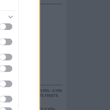
ÁMOLÓK
ZENÉS TÁBOR A HEGYEN - ILYEN
VOLT A VÍRUS SZÜLTE FEKETE
ZAJ FESZTIVÁL
SOHA NEM VOLT MÉG ILYEN -