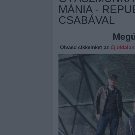
MÁNIA - REPU
CSABÁVAL
Megúj
Olvasd cikkeinket az
új oldalu