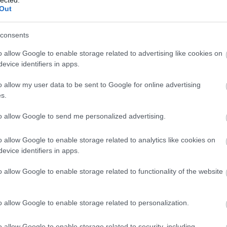
TOVÁBB
Out
karácsony
republic
edda
szilveszter
pokolgép
a and the barbies
paddy and the rats
barba negra
consents
o allow Google to enable storage related to advertising like cookies on
evice identifiers in apps.
o allow my user data to be sent to Google for online advertising
s.
to allow Google to send me personalized advertising.
o allow Google to enable storage related to analytics like cookies on
evice identifiers in apps.
PARKBAN MÉG
BESZ
ÁR
o allow Google to enable storage related to functionality of the website
ult a Lángoló!
o allow Google to enable storage related to personalization.
nkon
, ahol az eddigieknél jóval több tartalom vár!
o allow Google to enable storage related to security, including