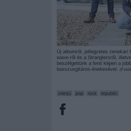
Új albumról, jellegzetes zenekari
wave-ről és a Stranglersről, illetv
beszélgettünk a fenti képen a job
basszusgitáros-énekesével.
(Fotó
interjú
pop
rock
republic