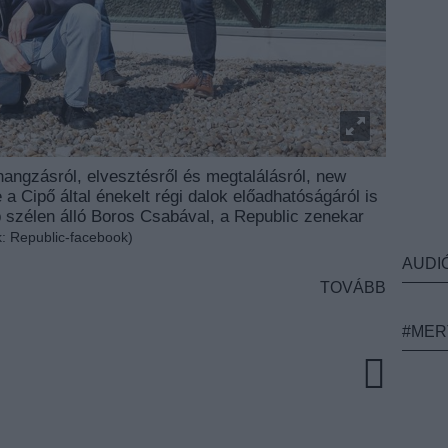
 hangzásról, elvesztésről és megtalálásról, new
e a Cipő által énekelt régi dalok előadhatóságáról is
b szélen álló Boros Csabával, a Republic zenekar
k: Republic-facebook)
AUDI
TOVÁBB
#MER