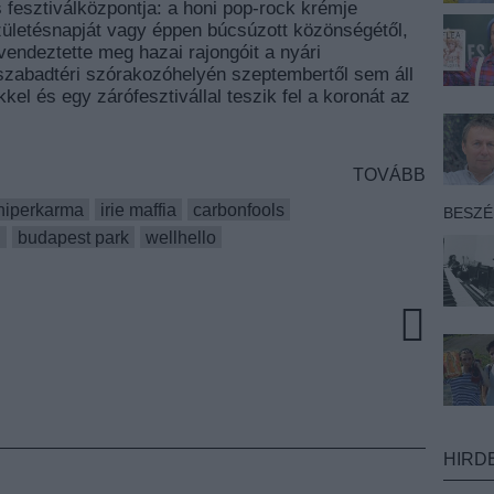
 fesztiválközpontja: a honi pop-rock krémje
születésnapját vagy éppen búcsúzott közönségétől,
 örvendeztette meg hazai rajongóit a nyári
szabadtéri szórakozóhelyén szeptembertől sem áll
kel és egy zárófesztivállal teszik fel a koronát az
TOVÁBB
hiperkarma
irie maffia
carbonfools
BESZ
d
budapest park
wellhello
HIRD