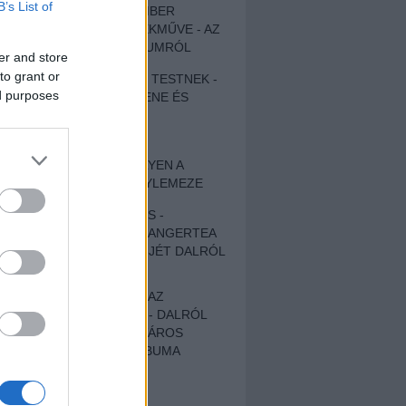
B’s List of
EGY DÜHÖS VÉNEMBER
UNIVERZÁLIS REMEKMŰVE - AZ
ÚJ BOB DYLAN-ALBUMRÓL
er and store
to grant or
ZENE LÉLEKNEK ÉS TESTNEK -
ed purposes
AUTENTIKUS NÉPZENE ÉS
KÖLTÉSZET
ÚJJÁSZÜLETETT
SZOMORKODÁS - ILYEN A
KATATONIA ÚJ NAGYLEMEZE
CROCODILE NERVES -
HALLGASD MEG AZ ANGERTEA
MA MEGJELENT EP-JÉT DALRÓL
DALRA!
A FELELŐSSÉGTŐL AZ
ELLOPOTT FÖLDIG - DALRÓL
DALRA A KÉPZELT VÁROS
SAMIZDAT CÍMŰ ALBUMA
ETÉS