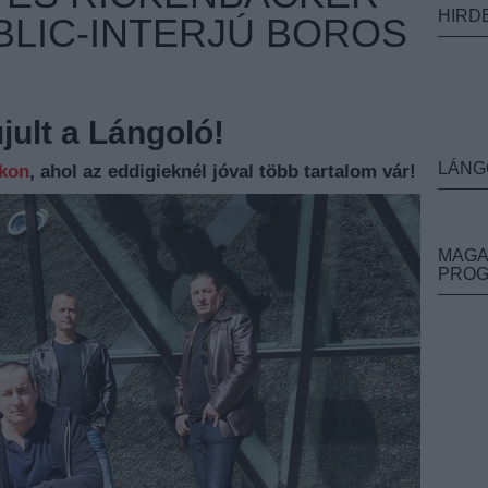
HIRD
BLIC-INTERJÚ BOROS
ult a Lángoló!
LÁNG
nkon
, ahol az eddigieknél jóval több tartalom vár!
MAGA
PRO