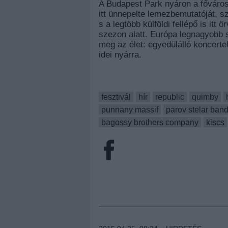
A Budapest Park nyáron a főváros
itt ünnepelte lemezbemutatóját, 
s a legtöbb külföldi fellépő is itt
szezon alatt. Európa legnagyobb 
meg az élet: egyedülálló koncertek
idei nyárra.
fesztivál
hír
republic
quimby
punnany massif
parov stelar ban
bagossy brothers company
kiscs