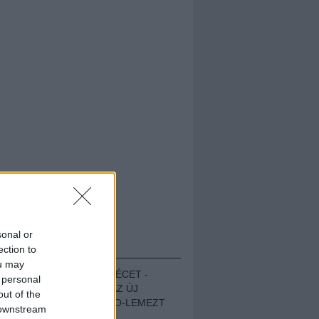
sonal or
HALLGASD!
ection to
ou may
MEGUGROTTÁK A LÉCET -
 personal
MEGHALLGATTUK AZ ÚJ
out of the
PROTEST THE HERO-LEMEZT
 downstream