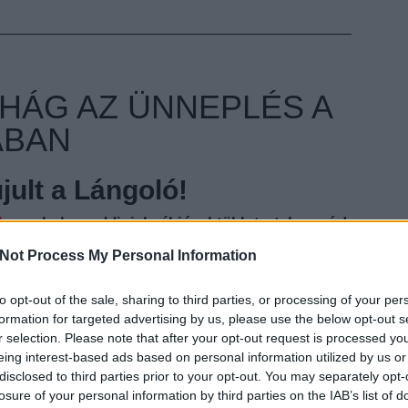
HÁG AZ ÜNNEPLÉS A
ÁBAN
ult a Lángoló!
nkon
, ahol az eddigieknél jóval több tartalom vár!
Not Process My Personal Information
to opt-out of the sale, sharing to third parties, or processing of your per
EZT 
formation for targeted advertising by us, please use the below opt-out s
r selection. Please note that after your opt-out request is processed y
eing interest-based ads based on personal information utilized by us or
disclosed to third parties prior to your opt-out. You may separately opt-
losure of your personal information by third parties on the IAB’s list of