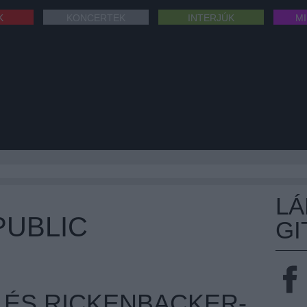
K
KONCERTEK
INTERJÚK
M
L
PUBLIC
GI
ÉS RICKENBACKER-