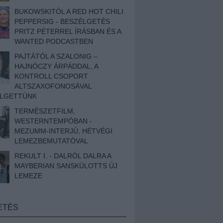
BUKOWSKITÓL A RED HOT CHILI
PEPPERSIG - BESZÉLGETÉS
PRITZ PÉTERREL ÍRÁSBAN ÉS A
WANTED PODCASTBEN
PAJTÁTÓL A SZALONIG –
HAJNÓCZY ÁRPÁDDAL, A
KONTROLL CSOPORT
ALTSZAXOFONOSÁVAL
ÉLGETTÜNK
TERMÉSZETFILM,
WESTERNTEMPÓBAN -
MEZUMM-INTERJÚ, HÉTVÉGI
LEMEZBEMUTATÓVAL
REKULT I. - DALRÓL DALRA A
MAYBERIAN SANSKÜLOTTS ÚJ
LEMEZE
ETÉS