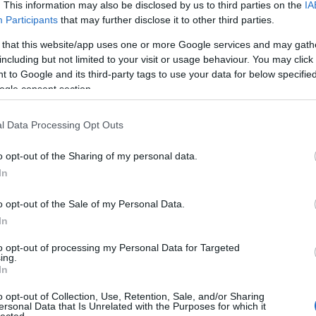
. This information may also be disclosed by us to third parties on the
IA
Participants
that may further disclose it to other third parties.
 that this website/app uses one or more Google services and may gath
including but not limited to your visit or usage behaviour. You may click 
 to Google and its third-party tags to use your data for below specifi
ogle consent section.
l Data Processing Opt Outs
o opt-out of the Sharing of my personal data.
In
o opt-out of the Sale of my Personal Data.
In
i koncert várja még a közönséget idén a
Barba
lhozatal és szoros a menetrend, ezért nem is
to opt-out of processing my Personal Data for Targeted
ek:
Republic
,
Zorall
,
Kowalsky meg a Vega
,
Anna
ing.
In
ats
,
Pokolgép
és
Edda Művek
. Programajánló az év
o opt-out of Collection, Use, Retention, Sale, and/or Sharing
ersonal Data that Is Unrelated with the Purposes for which it
HIRD
lected.