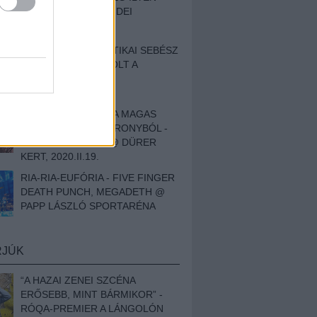
BESZÁMOLÓNK AZ IDEI
SZIGETRŐL
EGY HALLÁSPLASZTIKAI SEBÉSZ
NAPLÓJA - ILYEN VOLT A
SWANSRÓL SZÓLÓ
DOKUMENTUMFILM
MÉLY FÉRFIBÁNAT A MAGAS
ELEFÁNTCSONTTORONYBÓL -
LEPROUS, KLONE @ DÜRER
KERT, 2020.II.19.
RIA-RIA-EUFÓRIA - FIVE FINGER
DEATH PUNCH, MEGADETH @
PAPP LÁSZLÓ SPORTARÉNA
RJÚK
“A HAZAI ZENEI SZCÉNA
ERŐSEBB, MINT BÁRMIKOR” -
RÓQA-PREMIER A LÁNGOLÓN