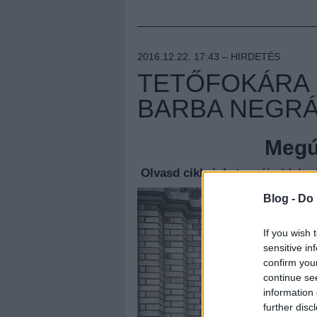
2016.12.22. 17:43 –
HIRDETÉS
TETŐFOKÁRA 
BARBA NEGR
Megúj
Olvasd cikkeinket az
új oldalu
Blog -
Do 
If you wish 
sensitive in
confirm you
continue se
information 
further disc