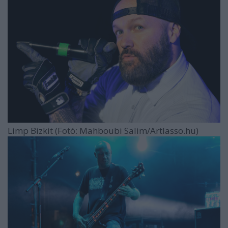
Limp Bizkit (Fotó: Mahboubi Salim/Artlasso.hu)