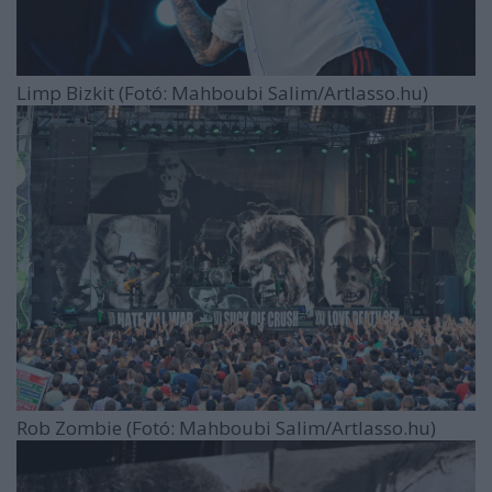
Limp Bizkit (Fotó: Mahboubi Salim/Artlasso.hu)
Rob Zombie (Fotó: Mahboubi Salim/Artlasso.hu)