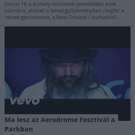
Június 16-a komoly dilemmát jelenthetett azok
számára, akiknél a lemezgyűjteményben megfér a
német gerontorock, a New Orleans-i hurkatöltő ...
Ma lesz az Aerodrome Fesztivál a
Parkban