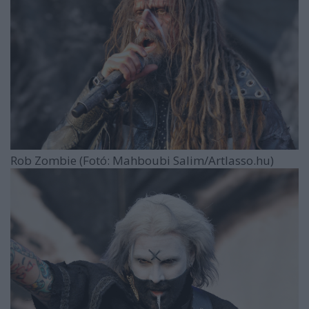
Rob Zombie (Fotó: Mahboubi Salim/Artlasso.hu)