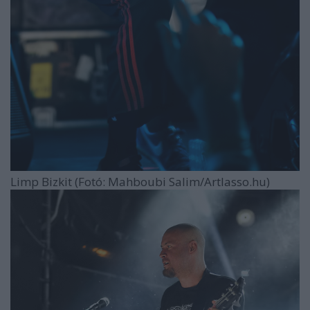
Limp Bizkit (Fotó: Mahboubi Salim/Artlasso.hu)