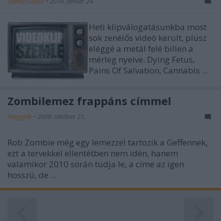
Dankó Gábor
•
2010. január 24.
Heti klipválogatásunkba most
sok zenélős videó került, plusz
eléggé a metál felé billen a
mérleg nyelve. Dying Fetus,
Pains Of Salvation, Cannabis ...
Zombilemez frappáns címmel
lánggitár
•
2009. október 21.
Rob Zombie még egy lemezzel tartozik a Geffennek,
ezt a tervekkel ellentétben nem idén, hanem
valamikor 2010 során tudja le, a címe az igen
hosszú, de ...