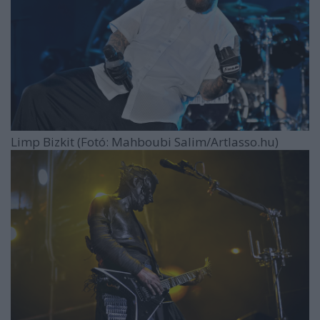
Limp Bizkit (Fotó: Mahboubi Salim/Artlasso.hu)