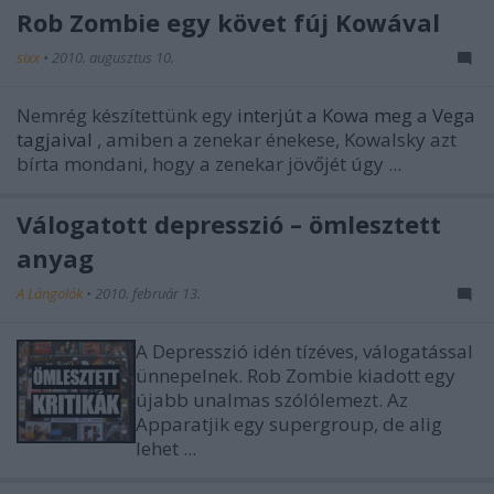
Rob Zombie egy követ fúj Kowával
sixx
•
2010. augusztus 10.
Nemrég készítettünk egy
interjút a Kowa meg a Vega
tagjaival
, amiben a zenekar énekese, Kowalsky azt
bírta mondani, hogy a zenekar jövőjét úgy ...
Válogatott depresszió – ömlesztett
anyag
A Lángolók
•
2010. február 13.
A Depresszió idén tízéves, válogatással
ünnepelnek. Rob Zombie kiadott egy
újabb unalmas szólólemezt. Az
Apparatjik egy supergroup, de alig
lehet ...