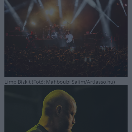
Limp Bizkit (Fotó: Mahboubi Salim/Artlasso.hu)