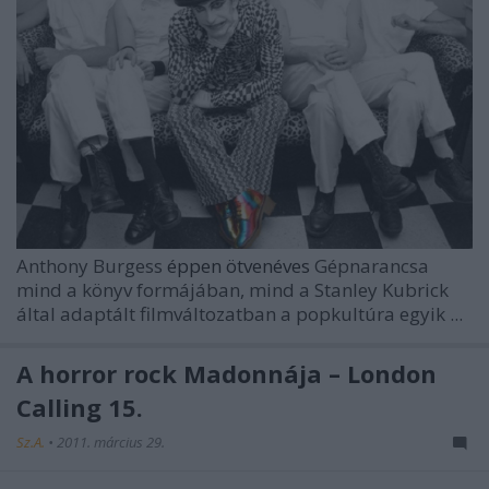
Anthony Burgess
éppen ötvenéves
Gépnarancsa
mind a könyv formájában, mind a Stanley Kubrick
által adaptált filmváltozatban a popkultúra egyik ...
A horror rock Madonnája – London
Calling 15.
Sz.A.
•
2011. március 29.