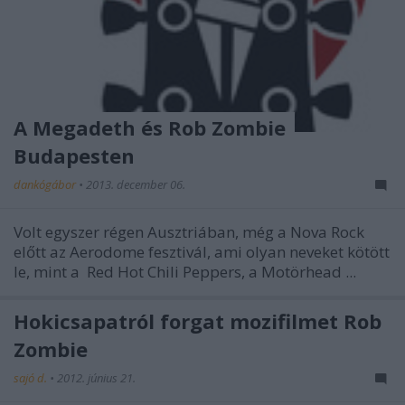
A Megadeth és Rob Zombie
Budapesten
dankógábor
•
2013. december 06.
Volt egyszer régen Ausztriában, még a Nova Rock
előtt az Aerodome fesztivál, ami olyan neveket kötött
le, mint a
Red Hot Chili Peppers, a Motörhead ...
Hokicsapatról forgat mozifilmet Rob
Zombie
sajó d.
•
2012. június 21.