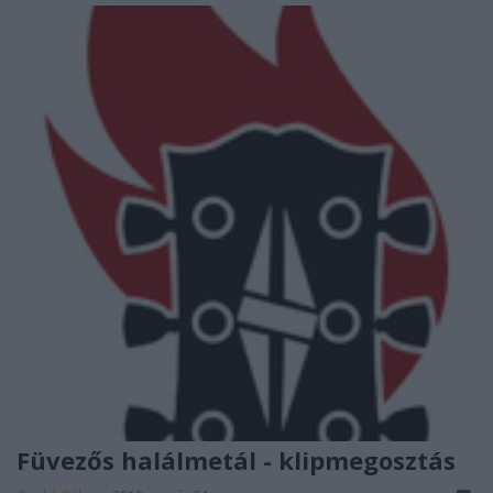
Füvezős halálmetál - klipmegosztás