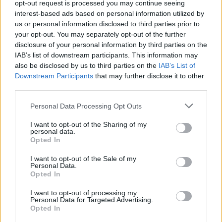
opt-out request is processed you may continue seeing
interest-based ads based on personal information utilized by
us or personal information disclosed to third parties prior to
your opt-out. You may separately opt-out of the further
disclosure of your personal information by third parties on the
IAB’s list of downstream participants. This information may
also be disclosed by us to third parties on the
IAB’s List of
Rob Zombie (Fotó: Mahboubi Salim/Artlasso.hu)
Downstream Participants
that may further disclose it to other
third parties.
Please note that this website/app uses one or more Google
Personal Data Processing Opt Outs
services and may gather and store information including but
not limited to your visit or usage behaviour. You may click to
I want to opt-out of the Sharing of my
personal data.
grant or deny consent to Google and its third-party tags to
Opted In
use your data for below specified purposes in below Google
consent section.
I want to opt-out of the Sale of my
Personal Data.
Opted In
I want to opt-out of processing my
Personal Data for Targeted Advertising.
Opted In