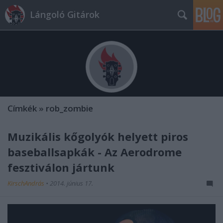
Lángoló Gitárok
Címkék
»
rob_zombie
Muzikális kőgolyók helyett piros
baseballsapkák - Az Aerodrome
fesztiválon jártunk
KirschAndrás
•
2014. június 17.