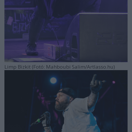
Limp Bizkit (Fotó: Mahboubi Salim/Artlasso.hu)