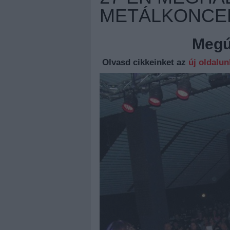
METÁLKONCE
Megúj
Olvasd cikkeinket az
új oldalu