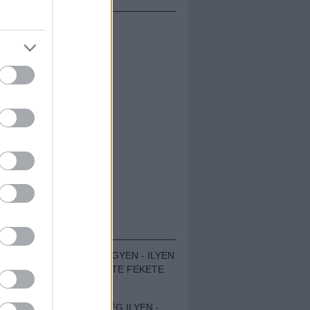
ÁMOLÓK
ZENÉS TÁBOR A HEGYEN - ILYEN
VOLT A VÍRUS SZÜLTE FEKETE
ZAJ FESZTIVÁL
SOHA NEM VOLT MÉG ILYEN -