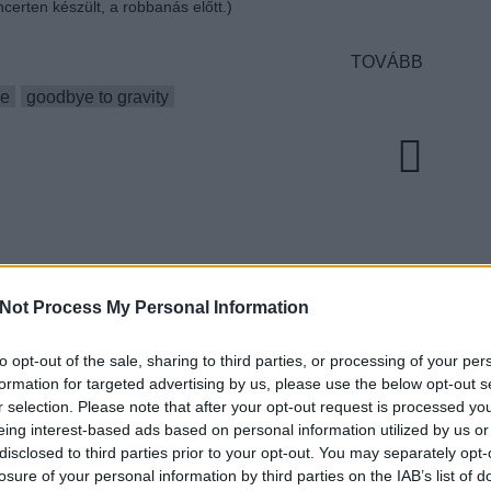
ncerten készült, a robbanás előtt.)
TOVÁBB
re
goodbye to gravity
Not Process My Personal Information
to opt-out of the sale, sharing to third parties, or processing of your per
EZT 
formation for targeted advertising by us, please use the below opt-out s
r selection. Please note that after your opt-out request is processed y
eing interest-based ads based on personal information utilized by us or
disclosed to third parties prior to your opt-out. You may separately opt-
losure of your personal information by third parties on the IAB’s list of