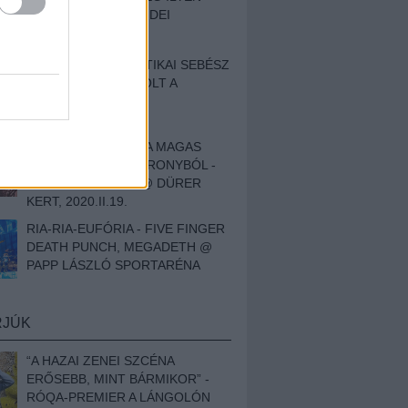
BESZÁMOLÓNK AZ IDEI
SZIGETRŐL
EGY HALLÁSPLASZTIKAI SEBÉSZ
NAPLÓJA - ILYEN VOLT A
SWANSRÓL SZÓLÓ
DOKUMENTUMFILM
MÉLY FÉRFIBÁNAT A MAGAS
ELEFÁNTCSONTTORONYBÓL -
LEPROUS, KLONE @ DÜRER
KERT, 2020.II.19.
RIA-RIA-EUFÓRIA - FIVE FINGER
DEATH PUNCH, MEGADETH @
PAPP LÁSZLÓ SPORTARÉNA
RJÚK
“A HAZAI ZENEI SZCÉNA
ERŐSEBB, MINT BÁRMIKOR” -
RÓQA-PREMIER A LÁNGOLÓN