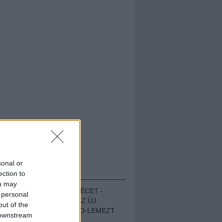
sonal or
HALLGASD!
ection to
ou may
MEGUGROTTÁK A LÉCET -
 personal
MEGHALLGATTUK AZ ÚJ
out of the
PROTEST THE HERO-LEMEZT
 downstream