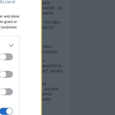
B’s List of
EGY DÜHÖS VÉNEMBER
UNIVERZÁLIS REMEKMŰVE - AZ
ÚJ BOB DYLAN-ALBUMRÓL
er and store
to grant or
ZENE LÉLEKNEK ÉS TESTNEK -
ed purposes
AUTENTIKUS NÉPZENE ÉS
KÖLTÉSZET
ÚJJÁSZÜLETETT
SZOMORKODÁS - ILYEN A
KATATONIA ÚJ NAGYLEMEZE
CROCODILE NERVES -
HALLGASD MEG AZ ANGERTEA
MA MEGJELENT EP-JÉT DALRÓL
DALRA!
A FELELŐSSÉGTŐL AZ
ELLOPOTT FÖLDIG - DALRÓL
DALRA A KÉPZELT VÁROS
SAMIZDAT CÍMŰ ALBUMA
ETÉS