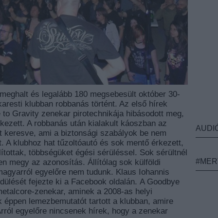
meghalt és legalább 180 megsebesült október 30-
karesti klubban robbanás történt. Az első hírek
 to Gravity zenekar pirotechnikája hibásodott meg,
etkezett. A robbanás után kialakult káoszban az
AUDI
t keresve, ami a biztonsági szabályok be nem
t. A klubhoz hat tűzoltóautó és sok mentő érkezett,
ítottak, többségüket égési sérüléssel. Sok sérültnél
#MER
en megy az azonosítás. Állítólag sok külföldi
magyarról egyelőre nem tudunk. Klaus Iohannis
ülését fejezte ki a Facebook oldalán. A Goodbye
etalcore-zenekar, aminek a 2008-as helyi
éppen lemezbemutatót tartott a klubban, amire
Arról egyelőre nincsenek hírek, hogy a zenekar