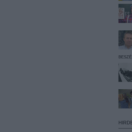
BESZ
HIRD