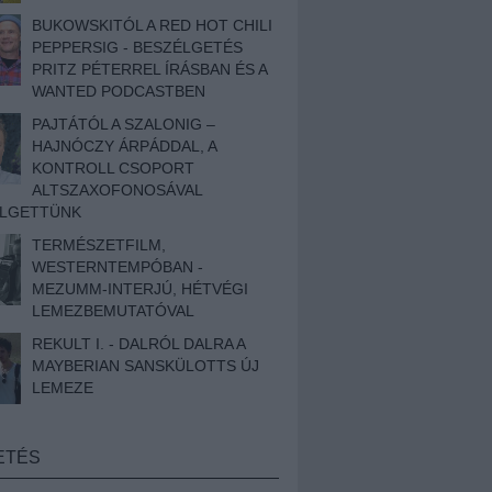
BUKOWSKITÓL A RED HOT CHILI
PEPPERSIG - BESZÉLGETÉS
PRITZ PÉTERREL ÍRÁSBAN ÉS A
WANTED PODCASTBEN
PAJTÁTÓL A SZALONIG –
HAJNÓCZY ÁRPÁDDAL, A
KONTROLL CSOPORT
ALTSZAXOFONOSÁVAL
ÉLGETTÜNK
TERMÉSZETFILM,
WESTERNTEMPÓBAN -
MEZUMM-INTERJÚ, HÉTVÉGI
LEMEZBEMUTATÓVAL
REKULT I. - DALRÓL DALRA A
MAYBERIAN SANSKÜLOTTS ÚJ
LEMEZE
ETÉS