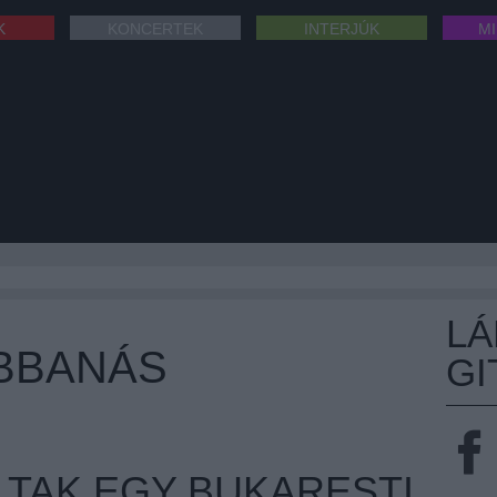
K
KONCERTEK
INTERJÚK
M
L
BBANÁS
GI
LTAK EGY BUKARESTI