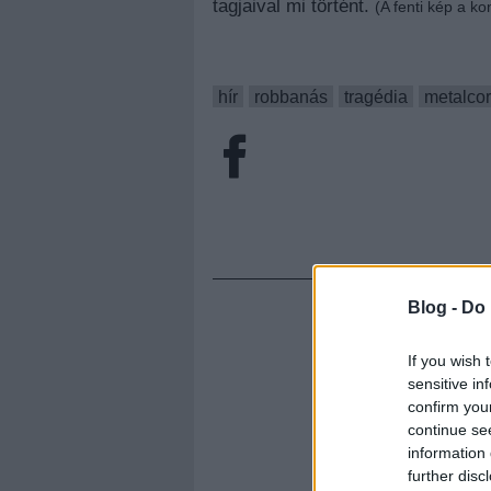
tagjaival mi történt.
(A fenti kép a ko
hír
robbanás
tragédia
metalco
Blog -
Do 
If you wish 
sensitive in
confirm you
continue se
information 
further disc