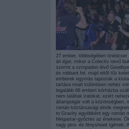
27 ember, többségében tinédzser 
án éjjel, mikor a Colectiv nevű bu
szerint a színpadon lévő Goodbye
és robbant fel, majd ettől tűz kel
emberek egymás taposták a kiuta
tartása miatt különösen nehéz vol
legalább 88 embert kórházba száll
nem találtak iratokat, ezért nehez
állampolgár volt a közönségben, 
román köztársasági elnök megrend
to Gravity egyébként egy román m
Megastar-győztes az énekese. Ők 
nagy piro- és fényshowt ígértek. 