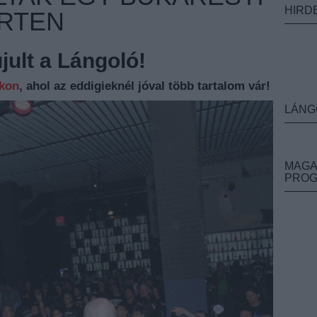
HIRD
RTEN
ult a Lángoló!
nkon
, ahol az eddigieknél jóval több tartalom vár!
LÁNG
MAGA
PRO