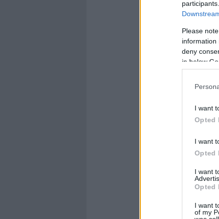
participants
Downstream 
Please note
information 
deny consent
in below Go
Persona
I want t
Opted 
I want t
Opted 
I want 
Advertis
Opted 
I want t
of my P
was col