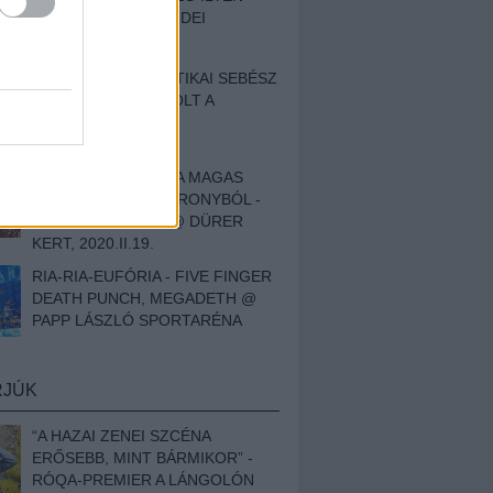
BESZÁMOLÓNK AZ IDEI
SZIGETRŐL
EGY HALLÁSPLASZTIKAI SEBÉSZ
NAPLÓJA - ILYEN VOLT A
SWANSRÓL SZÓLÓ
DOKUMENTUMFILM
MÉLY FÉRFIBÁNAT A MAGAS
ELEFÁNTCSONTTORONYBÓL -
LEPROUS, KLONE @ DÜRER
KERT, 2020.II.19.
RIA-RIA-EUFÓRIA - FIVE FINGER
DEATH PUNCH, MEGADETH @
PAPP LÁSZLÓ SPORTARÉNA
RJÚK
“A HAZAI ZENEI SZCÉNA
ERŐSEBB, MINT BÁRMIKOR” -
RÓQA-PREMIER A LÁNGOLÓN