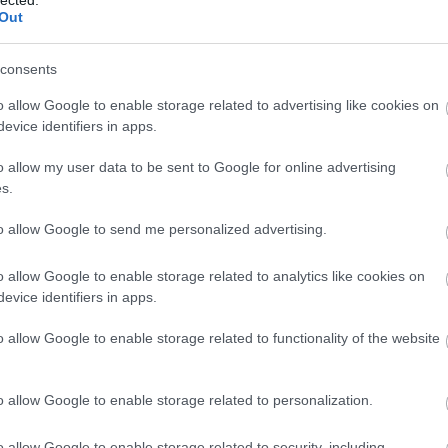
Out
consents
o allow Google to enable storage related to advertising like cookies on
evice identifiers in apps.
ERT
o allow my user data to be sent to Google for online advertising
OMÁNC A DUBSTEP-
s.
PMEGOSZTÁS
to allow Google to send me personalized advertising.
ult a Lángoló!
o allow Google to enable storage related to analytics like cookies on
evice identifiers in apps.
nkon
, ahol az eddigieknél jóval több tartalom vár!
BESZ
o allow Google to enable storage related to functionality of the website
Minaj
idegesítőbb, mint valaha életében, a
Sleigh
nekesnője távcsöves puskával ugrál egy ágyon, a
új klipjében pedig egy nagymama dubstep-buliba
asizni. Az amerikai
Wilco
zenekar új klipje egyben
o allow Google to enable storage related to personalization.
 éve az első klasszikus Popey-rajzfilm, a francia
ien Tellier
egy másik bolygóról jön a Földre, hogy
o allow Google to enable storage related to security, including