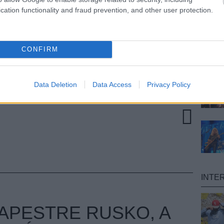
ozhasson,
Kate Bush
pedig saját maga bábozta el
cation functionality and fraud prevention, and other user protection.
 legújabb videójában. És akkor még itt van
Zoller
ersztár Adele egyik legnagyobb slágerének magyar
oklipből is kölcsönzött.
CONFIRM
TOVÁBB
ébastien tellier
rusko
wilco
nicki minaj
Data Deletion
Data Access
Privacy Policy
INTE
APESTRE RUSKO, A