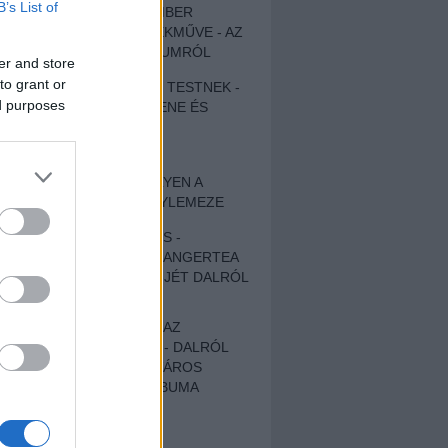
B’s List of
EGY DÜHÖS VÉNEMBER
UNIVERZÁLIS REMEKMŰVE - AZ
ÚJ BOB DYLAN-ALBUMRÓL
er and store
to grant or
ZENE LÉLEKNEK ÉS TESTNEK -
ed purposes
AUTENTIKUS NÉPZENE ÉS
KÖLTÉSZET
ÚJJÁSZÜLETETT
SZOMORKODÁS - ILYEN A
KATATONIA ÚJ NAGYLEMEZE
CROCODILE NERVES -
HALLGASD MEG AZ ANGERTEA
MA MEGJELENT EP-JÉT DALRÓL
DALRA!
A FELELŐSSÉGTŐL AZ
ELLOPOTT FÖLDIG - DALRÓL
DALRA A KÉPZELT VÁROS
SAMIZDAT CÍMŰ ALBUMA
ETÉS