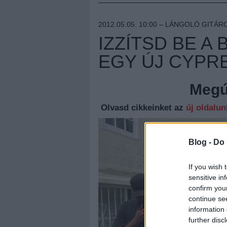
2012.05.05. 10:00 –
LÁNGOLÓ GITÁR
IZZÍTSD BE A
EGY ÚJ CYPRE
Megúj
Olvasd cikkeinket az
új oldalu
Blog -
Do 
If you wish 
sensitive in
confirm you
continue se
information 
further disc