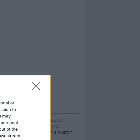
sonal or
HALLGASD!
ection to
ou may
MEGUGROTTÁK A LÉCET -
 personal
MEGHALLGATTUK AZ ÚJ
out of the
PROTEST THE HERO-LEMEZT
 downstream