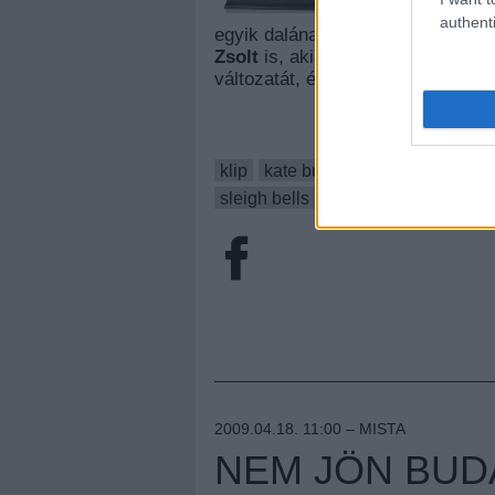
becsaj
authenti
egyik dalának megható történetét
Zsolt
is, aki elkészítette a szup
változatát, és még az eredeti vide
klip
kate bush
klipmegosztás
s
sleigh bells
zoller zsolt
2009.04.18. 11:00 –
MISTA
NEM JÖN BUD