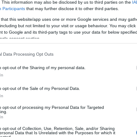
. This information may also be disclosed by us to third parties on the
IA
Participants
that may further disclose it to other third parties.
 that this website/app uses one or more Google services and may gath
including but not limited to your visit or usage behaviour. You may click 
 to Google and its third-party tags to use your data for below specifi
ogle consent section.
ss Hill
. A brit dubstep producer és az egyebek
l Data Processing Opt Outs
smert kaliforniai hiphop csapat egy közös virtuális
r-bejegyzésekkel kell megtölteni (
ide
kattintva lehet
amint elég füst gyűlik össze benne, elérhetővé válik
o opt-out of the Sharing of my personal data.
 új száma és videoklipje. A
Lez Go
című szám
In
rrendben az ötszámosra tervezett közös EP-ről.
pozás után megnézhető a hiphop-dubstep társulás
o opt-out of the Sale of my Personal Data.
nak videója.
In
to opt-out of processing my Personal Data for Targeted
TOVÁBB
ing.
In
 hill
rusko
o opt-out of Collection, Use, Retention, Sale, and/or Sharing
ersonal Data that Is Unrelated with the Purposes for which it
HIRD
lected.