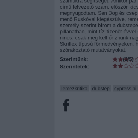
számukra segítséget. Amikor pár h
című felvezető szám, először kic
megnyugodtam. Sen Dog és cseppe
menő Ruskóval kiegészülve, reme
személy szerint bírom a dubstepet
pillanatban, mint tíz-tizenöt évve
nincs, csak meg kell őriznünk nagy
Skrillex típusú förmedvényeken,
szórakoztató mutatványokat.
Szerintünk:
(
3
/5)
Szerintetek:
lemezkritika
dubstep
cypress hil