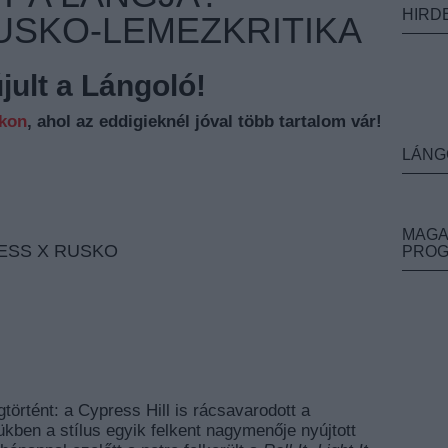
HIRD
USKO-LEMEZKRITIKA
ult a Lángoló!
nkon
, ahol az eddigieknél jóval több tartalom vár!
LÁNG
MAGA
ESS X RUSKO
PRO
örtént: a Cypress Hill is rácsavarodott a
ükben a stílus egyik felkent nagymenője nyújtott