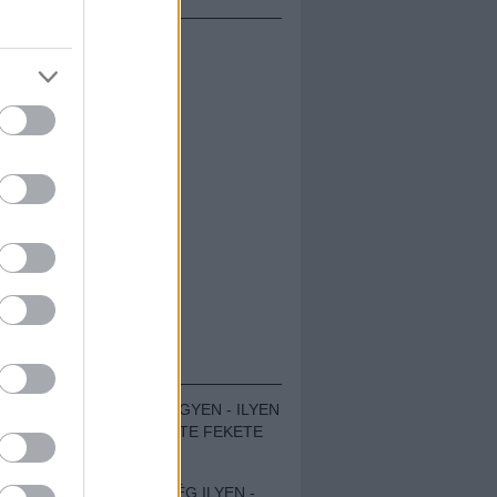
ÁMOLÓK
ZENÉS TÁBOR A HEGYEN - ILYEN
VOLT A VÍRUS SZÜLTE FEKETE
ZAJ FESZTIVÁL
SOHA NEM VOLT MÉG ILYEN -