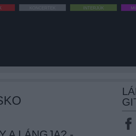
K
KONCERTEK
INTERJÚK
M
L
SKO
GI
Y A LÁNGJA? -