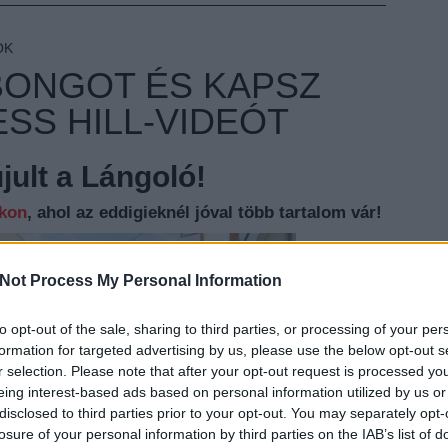
OK
 BONGOT ÉS KAPSZ
SS HILL-VIDEÓT
ult a Lángoló!
nkon
, ahol az eddigieknél jóval több tartalom vár!
Not Process My Personal Information
to opt-out of the sale, sharing to third parties, or processing of your per
EZT 
formation for targeted advertising by us, please use the below opt-out s
r selection. Please note that after your opt-out request is processed y
eing interest-based ads based on personal information utilized by us or
disclosed to third parties prior to your opt-out. You may separately opt-
Érdekes
losure of your personal information by third parties on the IAB’s list of