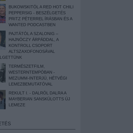
BUKOWSKITÓL A RED HOT CHILI
PEPPERSIG - BESZÉLGETÉS
PRITZ PÉTERREL ÍRÁSBAN ÉS A
WANTED PODCASTBEN
PAJTÁTÓL A SZALONIG –
HAJNÓCZY ÁRPÁDDAL, A
KONTROLL CSOPORT
ALTSZAXOFONOSÁVAL
ÉLGETTÜNK
TERMÉSZETFILM,
WESTERNTEMPÓBAN -
MEZUMM-INTERJÚ, HÉTVÉGI
LEMEZBEMUTATÓVAL
REKULT I. - DALRÓL DALRA A
MAYBERIAN SANSKÜLOTTS ÚJ
LEMEZE
ETÉS