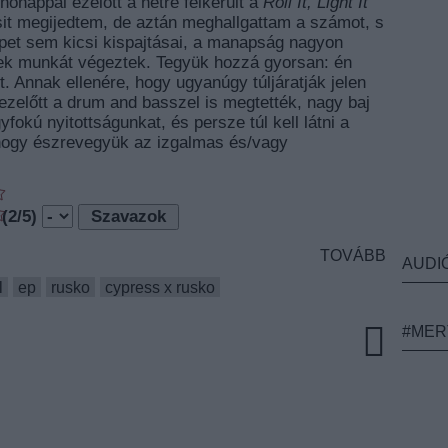
ónappal ezelőtt a netre felkerült a
Roll It, Light It
sit megijedtem, de aztán meghallgattam a számot, s
t sem kicsi kispajtásai, a manapság nagyon
k munkát végeztek. Tegyük hozzá gyorsan: én
. Annak ellenére, hogy ugyanúgy túljáratják jelen
l ezelőtt a drum and basszel is megtették, nagy baj
fokú nyitottságunkat, és persze túl kell látni a
 hogy észrevegyük az izgalmas és/vagy
(
2
/5)
TOVÁBB
AUDI
l
ep
rusko
cypress x rusko
#MER