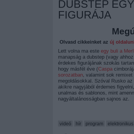
DUBSTEP EGY
FIGURÁJA
Megúj
Olvasd cikkeinket az
új oldalu
Lett volna ma este
egy buli a Mer
manapság a dubstep (vagy ahhoz k
érdekes figurájának szokás tartani
hogy másfél éve (
Caspa
cimboráj
sorozatban
, valamint sok remixe
megoldásokkal. Szóval Rusko az e
akikre nagyjából érdemes figyeln
unalmas és sablonos, mint amenn
nagyáltalánosságban sajnos az.
videó
hír
program
elektronikus