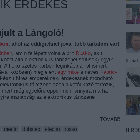
IK ÉRDEKES
ult a Lángoló!
nkon
, ahol az eddigieknél jóval több tartalom vár!
linben
, amin fellépett volna a brit
Rusko
, akit
özel álló elektronikus tánczenei stílusok) egyik
BESZ
. A fickó széles körben leginkább arról ismert,
ával közösen) megjelent
egy mixe
a neves
Fabric-
t készít híres embereknek, érdekesnek mondható
lektronikus tánczene azon alkotói közé tartozik,
i, mert még egyelőre éppen nem annyira marha
yire manapság az elektronikus tánczene
TOVÁBB
merlin
dubstep
electro
rusko
HIRD