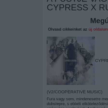
CYPRESS X R
Megúj
Olvasd cikkeinket az
új oldalu
CYPR
(V2/COOPERATIVE MUSIC)
Fura vagy sem,
mindenesetre megt
dubstepre, s ebbéli elköteleződés