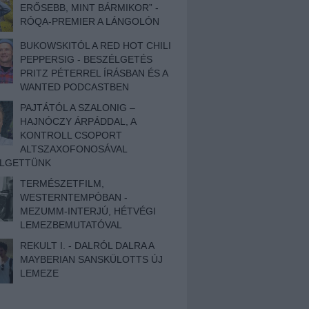
ERŐSEBB, MINT BÁRMIKOR” -
RÓQA-PREMIER A LÁNGOLÓN
BUKOWSKITÓL A RED HOT CHILI
PEPPERSIG - BESZÉLGETÉS
PRITZ PÉTERREL ÍRÁSBAN ÉS A
WANTED PODCASTBEN
PAJTÁTÓL A SZALONIG –
HAJNÓCZY ÁRPÁDDAL, A
KONTROLL CSOPORT
ALTSZAXOFONOSÁVAL
ÉLGETTÜNK
TERMÉSZETFILM,
WESTERNTEMPÓBAN -
MEZUMM-INTERJÚ, HÉTVÉGI
LEMEZBEMUTATÓVAL
REKULT I. - DALRÓL DALRA A
MAYBERIAN SANSKÜLOTTS ÚJ
LEMEZE