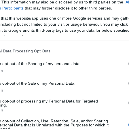
 hangjuk, és már a küzdelmet is feladták. Szóval
. This information may also be disclosed by us to third parties on the
IA
kor november 26-án minden gyűjtő sírva nézheti a
Participants
that may further disclose it to other third parties.
 apjának temetéséről
itt írtunk
.
 that this website/app uses one or more Google services and may gath
including but not limited to your visit or usage behaviour. You may click 
 to Google and its third-party tags to use your data for below specifi
colm mclaren
ogle consent section.
l Data Processing Opt Outs
o opt-out of the Sharing of my personal data.
In
o opt-out of the Sale of my Personal Data.
In
OK
THE SUN - ÚJ SEX
to opt-out of processing my Personal Data for Targeted
ing.
Ó
In
o opt-out of Collection, Use, Retention, Sale, and/or Sharing
ersonal Data that Is Unrelated with the Purposes for which it
ult a Lángoló!
lected.