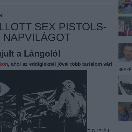
OK
LLOTT SEX PISTOLS-
 NAPVILÁGOT
ult a Lángoló!
nkon
, ahol az eddigieknél jóval több tartalom vár!
BESZ
Egy eddig