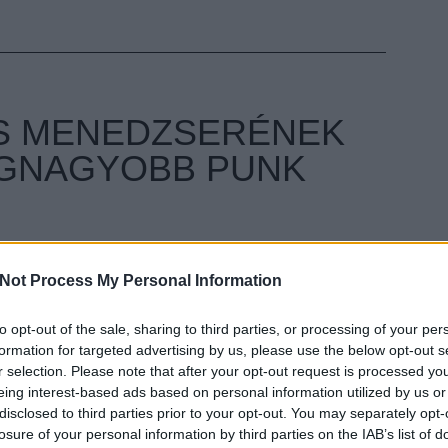
LS MENEDZSERÉNEK
LEGNAGYOBB PUNK
ult a Lángoló!
Not Process My Personal Information
nkon
, ahol az eddigieknél jóval több tartalom vár!
to opt-out of the sale, sharing to third parties, or processing of your per
Pistols első számának, az Anarchy in the UK
formation for targeted advertising by us, please use the below opt-out s
 akarja égetni a kétmilliárd forintot érő
r selection. Please note that after your opt-out request is processed y
en az apja (Malcolm McLaren) és az anyja (Vivienne
EZT 
eing interest-based ads based on personal information utilized by us or
ényéből származnak nagyrészt. Corre azért akarja
disclosed to third parties prior to your opt-out. You may separately opt-
unk mára már csak valami múzeumba száműzött
losure of your personal information by third parties on the IAB’s list of
n már az igény sincs meg a változtatásra. Szerinte