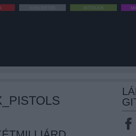
K
KONCERTEK
INTERJÚK
M
L
X_PISTOLS
GI
KÉTMILLIÁRD