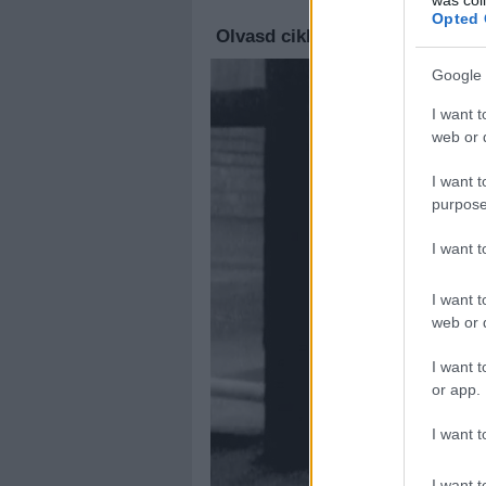
Opted 
Olvasd cikkeinket az
új oldalu
Google 
I want t
web or d
I want t
purpose
I want 
I want t
web or d
I want t
or app.
I want t
I want t