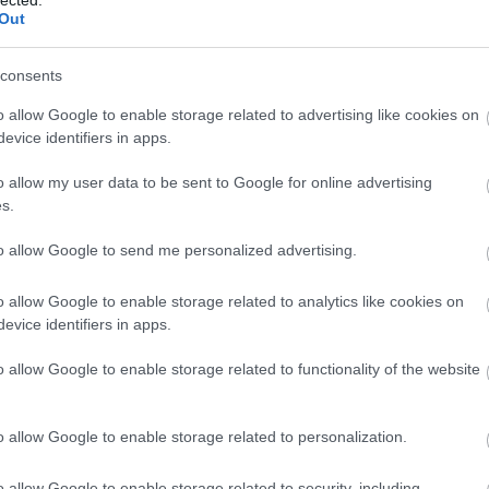
Out
nkon
, ahol az eddigieknél jóval több tartalom vár!
HIRD
consents
o allow Google to enable storage related to advertising like cookies on
evice identifiers in apps.
o allow my user data to be sent to Google for online advertising
s.
to allow Google to send me personalized advertising.
Mindössze
o allow Google to enable storage related to analytics like cookies on
evice identifiers in apps.
o allow Google to enable storage related to functionality of the website
BESZ
o allow Google to enable storage related to personalization.
o allow Google to enable storage related to security, including