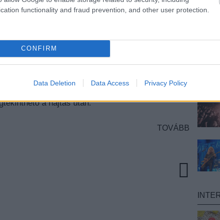
aját videót kapjon a
Sex Pistols
Holidays In The
cation functionality and fraud prevention, and other user protection.
Mind The Bollocks
jubileumi újrakiadásának
n Temple dokumentumfilmes munkája, aki annak
felvételeivel alapozta meg karrierjét. A klipben
és az együttes '77-es berlini túrájának felvételei
CONFIRM
 az A&M Records, és ez inspirálta őket a
Holidays In
r. Így jellemezte Johnny Rotten az akkori Berlint:
t abban az időben. Arra a jelenetre hasonlított az
ikor felhajóznak a folyón, és látják a bulizó,
Data Deletion
Data Access
Privacy Policy
 Ez volt akkor Berlin, egy kaotikus háborús
gtekinthető a hajtás után.
TOVÁBB
INTE