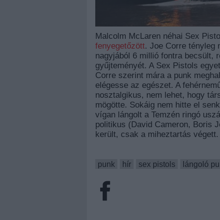
Malcolm McLaren néhai Sex Pisto
fenyegetőzött
. Joe Corre tényleg 
nagyjából 6 millió fontra becsült, 
gyűjteményét. A Sex Pistols egye
Corre szerint mára a punk meghalt
elégesse az egészet. A fehérnemű
nosztalgikus, nem lehet, hogy társ
mögötte. Sokáig nem hitte el sen
vígan lángolt a Temzén ringó uszá
politikus (David Cameron, Boris
került, csak a miheztartás végett.
punk
hír
sex pistols
lángoló pu