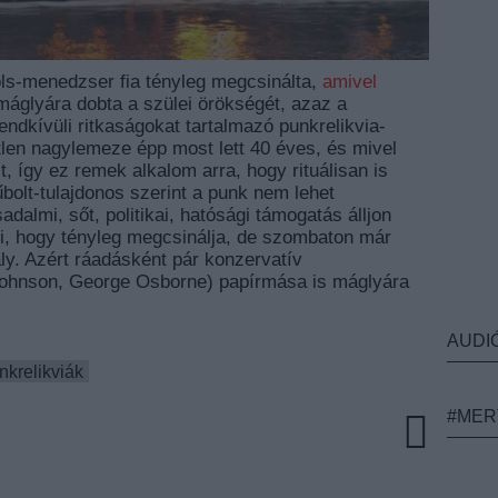
ls-menedzser fia tényleg megcsinálta,
amivel
máglyára dobta a szülei örökségét, azaz a
rendkívüli ritkaságokat tartalmazó punkrelikvia-
tlen nagylemeze épp most lett 40 éves, és mivel
, így ez remek alkalom arra, hogy rituálisan is
bolt-tulajdonos szerint a punk nem lehet
adalmi, sőt, politikai, hatósági támogatás álljon
ki, hogy tényleg megcsinálja, de szombaton már
ly. Azért ráadásként pár konzervatív
 Johnson, George Osborne) papírmása is máglyára
AUDI
nkrelikviák
#MER