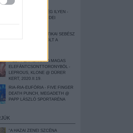
ZAJ FESZTIVÁL
SOHA NEM VOLT MÉG ILYEN -
BESZÁMOLÓNK AZ IDEI
SZIGETRŐL
EGY HALLÁSPLASZTIKAI SEBÉSZ
NAPLÓJA - ILYEN VOLT A
SWANSRÓL SZÓLÓ
DOKUMENTUMFILM
MÉLY FÉRFIBÁNAT A MAGAS
ELEFÁNTCSONTTORONYBÓL -
LEPROUS, KLONE @ DÜRER
KERT, 2020.II.19.
RIA-RIA-EUFÓRIA - FIVE FINGER
DEATH PUNCH, MEGADETH @
PAPP LÁSZLÓ SPORTARÉNA
RJÚK
“A HAZAI ZENEI SZCÉNA