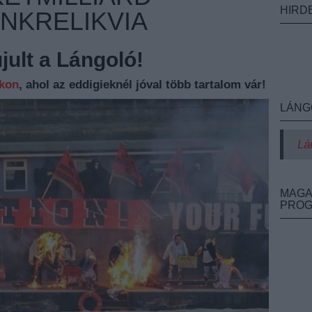
HIRD
UNKRELIKVIA
ult a Lángoló!
nkon
, ahol az eddigieknél jóval több tartalom vár!
LÁNG
Lá
MAGA
PRO