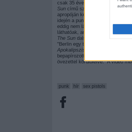
csak 35 évet kellett várni, hogy s
authenti
Sun
című száma, amely a
Never 
apropóján készült. A videó Julie
idején a punkzenekarról készített 
eddig nem látott koncertrészletek 
láthatóak, amikor is kirúgta őket
The Sun
dalszövegének megírásako
"Berlin egy teljesen más város vol
Apokalipszis most
című filmből, am
bepapírozott katonákat a parton...
övezettel körülölelve." A videó me
punk
hír
sex pistols