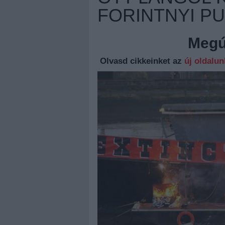
FORINTNYI P
Megúj
Olvasd cikkeinket az
új oldalu