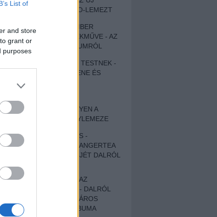
MEGHALLGATTUK AZ ÚJ
B’s List of
PROTEST THE HERO-LEMEZT
EGY DÜHÖS VÉNEMBER
er and store
UNIVERZÁLIS REMEKMŰVE - AZ
to grant or
ÚJ BOB DYLAN-ALBUMRÓL
ed purposes
ZENE LÉLEKNEK ÉS TESTNEK -
AUTENTIKUS NÉPZENE ÉS
KÖLTÉSZET
ÚJJÁSZÜLETETT
SZOMORKODÁS - ILYEN A
KATATONIA ÚJ NAGYLEMEZE
CROCODILE NERVES -
HALLGASD MEG AZ ANGERTEA
MA MEGJELENT EP-JÉT DALRÓL
DALRA!
A FELELŐSSÉGTŐL AZ
ELLOPOTT FÖLDIG - DALRÓL
DALRA A KÉPZELT VÁROS
SAMIZDAT CÍMŰ ALBUMA