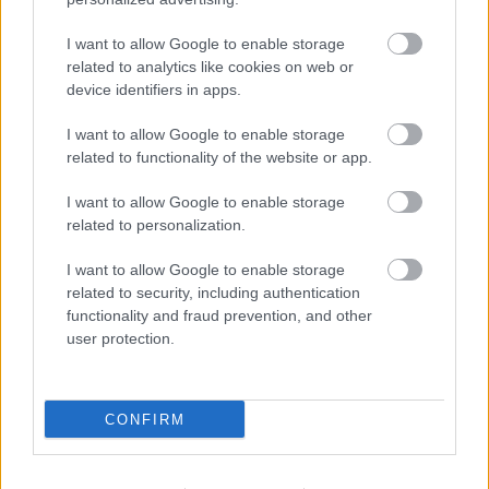
I want to allow Google to enable storage
related to analytics like cookies on web or
device identifiers in apps.
I want to allow Google to enable storage
Gallows, BoySetsFire és Bane
related to functionality of the website or app.
júniusban az A38-on
I want to allow Google to enable storage
Lángoló Gitárok
•
2013. január 31.
related to personalization.
I want to allow Google to enable storage
related to security, including authentication
functionality and fraud prevention, and other
user protection.
CONFIRM