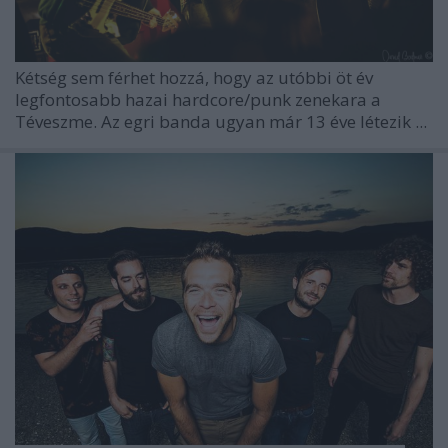
Kétség sem férhet hozzá, hogy az utóbbi öt év
legfontosabb hazai hardcore/punk zenekara a
Téveszme. Az egri banda ugyan már 13 éve létezik ...