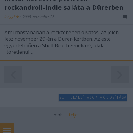
rockandroll-indie saláta a Dürerben
lánggitár
•
2008. november 26.
Ami mostanában a rockzenében divatos, az jelen
lesz november 29-én a Dürer-Kertben. Az este
egyértelműen a
Shell Beach
zenekaré, akik
„töretlenül ...
SÜTI BEÁLLÍTÁSOK MÓDOSÍTÁSA
mobil
|
teljes