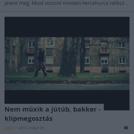
jelent meg. Most viszont minden hercehurca nélkül ...
Nem müxik a jútúb, bakker -
klipmegosztás
sajó d.
•
2013. május 05.