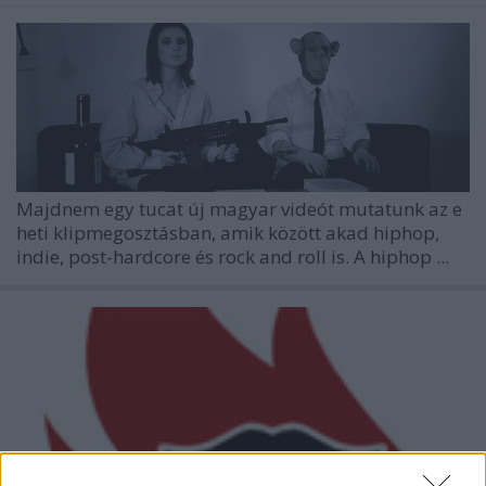
Majdnem egy tucat új magyar videót mutatunk az e
heti klipmegosztásban, amik között akad hiphop,
indie, post-hardcore és rock and roll is. A hiphop ...