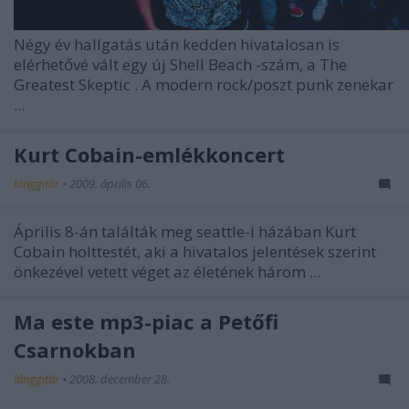
Négy év hallgatás után kedden hivatalosan is
elérhetővé vált egy új
Shell Beach
-szám, a
The
Greatest Skeptic
. A modern rock/poszt punk zenekar
...
Kurt Cobain-emlékkoncert
lánggitár
•
2009. április 06.
Április 8-án találták meg seattle-i házában Kurt
Cobain holttestét, aki a hivatalos jelentések szerint
önkezével vetett véget az életének három ...
Ma este mp3-piac a Petőfi
Csarnokban
lánggitár
•
2008. december 28.