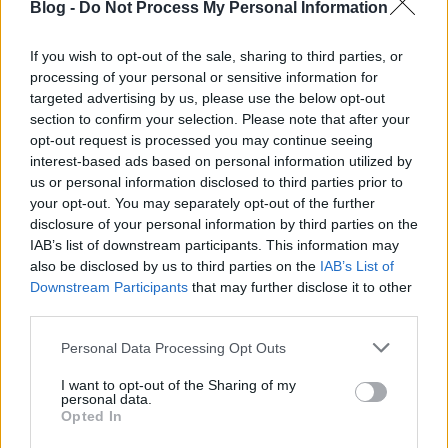
Blog -
Do Not Process My Personal Information
If you wish to opt-out of the sale, sharing to third parties, or
processing of your personal or sensitive information for
targeted advertising by us, please use the below opt-out
section to confirm your selection. Please note that after your
opt-out request is processed you may continue seeing
interest-based ads based on personal information utilized by
us or personal information disclosed to third parties prior to
your opt-out. You may separately opt-out of the further
disclosure of your personal information by third parties on the
Német kiadóhoz került a Shell Beach
IAB’s list of downstream participants. This information may
also be disclosed by us to third parties on the
IAB’s List of
Lángoló Gitárok
•
2013. február 08.
Downstream Participants
that may further disclose it to other
third parties.
Please note that this website/app uses one or more Google
Personal Data Processing Opt Outs
services and may gather and store information including but
not limited to your visit or usage behaviour. You may click to
I want to opt-out of the Sharing of my
personal data.
grant or deny consent to Google and its third-party tags to
Opted In
use your data for below specified purposes in below Google