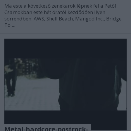
Ma este a következő zenekarok lépnek fel a Petőfi
Csarnokban
este hét órától kezdődően
ilyen
sorrendben: AWS, Shell Beach, Mangod Inc., Bridge
To ...
Metal-hardcore-postrock-