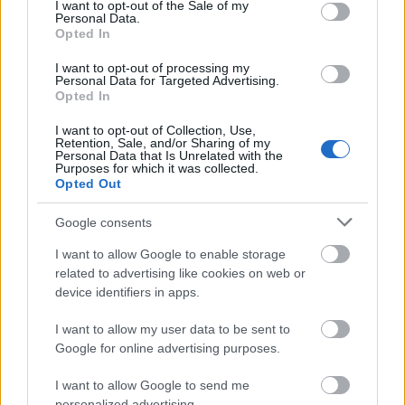
consent section.
I want to opt-out of the Sale of my
Personal Data.
Opted In
I want to opt-out of processing my
Personal Data for Targeted Advertising.
Opted In
I want to opt-out of Collection, Use,
Retention, Sale, and/or Sharing of my
A Shell Beach zenekar nagy örömmel jelentette be
Personal Data that Is Unrelated with the
Facebookján, hogy mostantól a Redfield Digital
Purposes for which it was collected.
Opted Out
kiadóhoz tartoznak. Az európai underground színtér
...
Google consents
I want to allow Google to enable storage
related to advertising like cookies on web or
device identifiers in apps.
I want to allow my user data to be sent to
Google for online advertising purposes.
I want to allow Google to send me
personalized advertising.