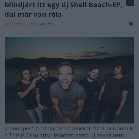
Mindjárt itt egy új Shell Beach-EP,
dal már van róla
dankógábor
•
2016. január 07.
A budapesti post hardcore zenekar 2012-ben adta ki
a This Is Desolation lemezét, azóta új anyag nem