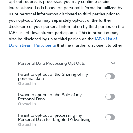
opt-out request is processed you may continue seeing
interest-based ads based on personal information utilized by
us or personal information disclosed to third parties prior to
your opt-out. You may separately opt-out of the further
disclosure of your personal information by third parties on the
IAB’s list of downstream participants. This information may
also be disclosed by us to third parties on the
IAB’s List of
Stone Sour koncerttel folytatódik a
Downstream Participants
that may further disclose it to other
third parties.
Barba Negra Track jubileumi
Please note that this website/app uses one or more Google
szezonja
Personal Data Processing Opt Outs
services and may gather and store information including but
Lángoló
•
2018. június 22.
not limited to your visit or usage behaviour. You may click to
I want to opt-out of the Sharing of my
personal data.
grant or deny consent to Google and its third-party tags to
Opted In
use your data for below specified purposes in below Google
consent section.
I want to opt-out of the Sale of my
Personal Data.
Opted In
I want to opt-out of processing my
Personal Data for Targeted Advertising.
Opted In