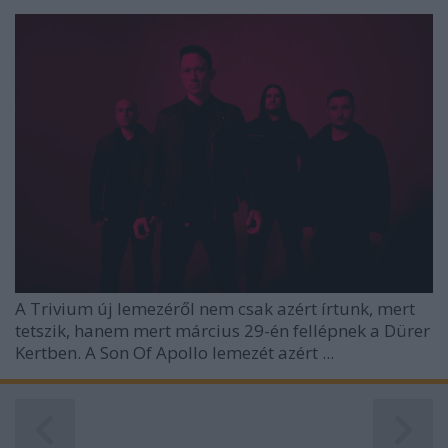
A Trivium új lemezéről nem csak azért írtunk, mert
tetszik, hanem mert március 29-én fellépnek a Dürer
Kertben. A Son Of Apollo lemezét azért ...