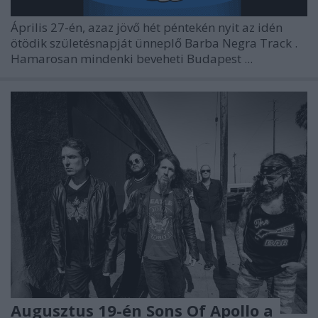
Április 27-én, azaz jövő hét péntekén nyit az idén
ötödik születésnapját ünneplő
Barba Negra Track
.
Hamarosan mindenki beveheti Budapest ...
Augusztus 19-én Sons Of Apollo a