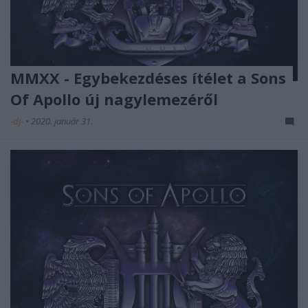
MMXX - Egybekezdéses ítélet a Sons
Of Apollo új nagylemezéről
-dj-
•
2020. január 31.