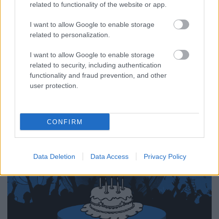
related to functionality of the website or app.
Öt tetszőleges koncertre nyerhetsz
I want to allow Google to enable storage
jegyet az ötéves Barba Negra
related to personalization.
Trackkel és a tízéves Lángolóval
I want to allow Google to enable storage
Egy hét múlva indul a szezon
related to security, including authentication
Lángoló
•
2018. április 18.
functionality and fraud prevention, and other
user protection.
CONFIRM
Data Deletion
Data Access
Privacy Policy