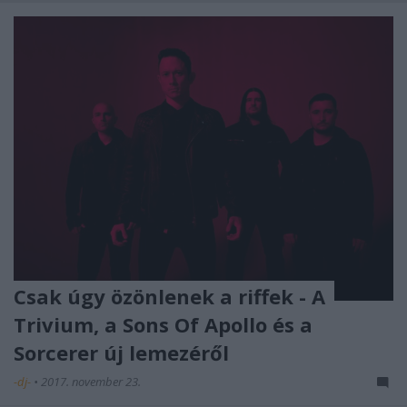
Csak úgy özönlenek a riffek - A
Trivium, a Sons Of Apollo és a
Sorcerer új lemezéről
-dj-
•
2017. november 23.