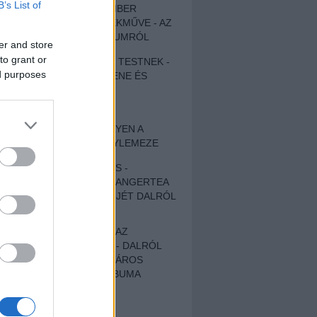
B’s List of
EGY DÜHÖS VÉNEMBER
UNIVERZÁLIS REMEKMŰVE - AZ
ÚJ BOB DYLAN-ALBUMRÓL
er and store
to grant or
ZENE LÉLEKNEK ÉS TESTNEK -
ed purposes
AUTENTIKUS NÉPZENE ÉS
KÖLTÉSZET
ÚJJÁSZÜLETETT
SZOMORKODÁS - ILYEN A
KATATONIA ÚJ NAGYLEMEZE
CROCODILE NERVES -
HALLGASD MEG AZ ANGERTEA
MA MEGJELENT EP-JÉT DALRÓL
DALRA!
A FELELŐSSÉGTŐL AZ
ELLOPOTT FÖLDIG - DALRÓL
DALRA A KÉPZELT VÁROS
SAMIZDAT CÍMŰ ALBUMA
ETÉS