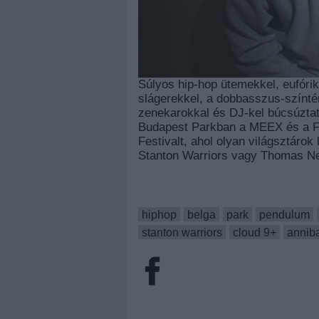
Súlyos hip-hop ütemekkel, eufórik
slágerekkel, a dobbasszus-színtér 
zenekarokkal és DJ-kel búcsúztat
Budapest Parkban a MEEX és a F
Festivalt, ahol olyan világsztárok
Stanton Warriors vagy Thomas N
hiphop
belga
park
pendulum
stanton warriors
cloud 9+
anniba