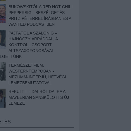
BUKOWSKITÓL A RED HOT CHILI
PEPPERSIG - BESZÉLGETÉS
PRITZ PÉTERREL ÍRÁSBAN ÉS A
WANTED PODCASTBEN
PAJTÁTÓL A SZALONIG –
HAJNÓCZY ÁRPÁDDAL, A
KONTROLL CSOPORT
ALTSZAXOFONOSÁVAL
ÉLGETTÜNK
TERMÉSZETFILM,
WESTERNTEMPÓBAN -
MEZUMM-INTERJÚ, HÉTVÉGI
LEMEZBEMUTATÓVAL
REKULT I. - DALRÓL DALRA A
MAYBERIAN SANSKÜLOTTS ÚJ
LEMEZE
ETÉS