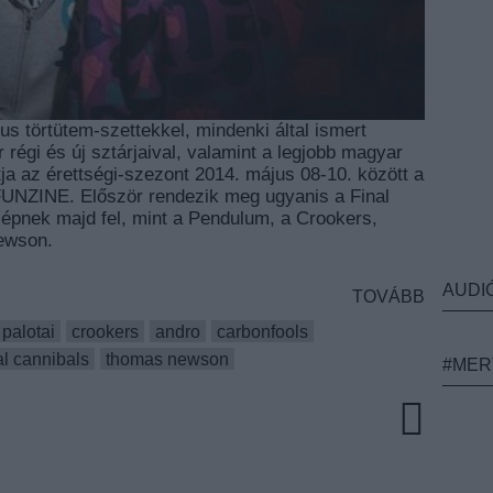
us törtütem-szettekkel, mindenki által ismert
régi és új sztárjaival, valamint a legjobb magyar
ja az érettségi-szezont 2014. május 08-10. között a
UNZINE. Először rendezik meg ugyanis a Final
 lépnek majd fel, mint a Pendulum, a Crookers,
ewson.
AUDI
TOVÁBB
palotai
crookers
andro
carbonfools
l cannibals
thomas newson
#MER