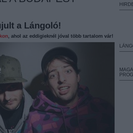
HIRD
ult a Lángoló!
nkon
, ahol az eddigieknél jóval több tartalom vár!
LÁNG
MAGA
PRO