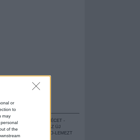
sonal or
HALLGASD!
ection to
ou may
MEGUGROTTÁK A LÉCET -
 personal
MEGHALLGATTUK AZ ÚJ
out of the
PROTEST THE HERO-LEMEZT
 downstream