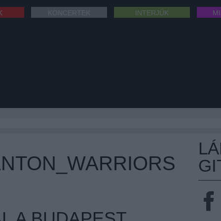
K
KONCERTEK
INTERJÚK
M
L
ANTON_WARRIORS
GI
AL A BUDAPEST