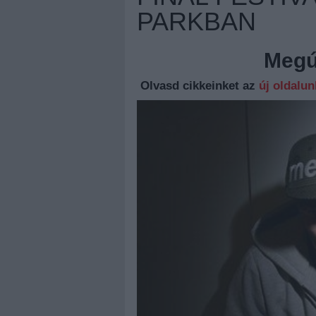
PARKBAN
Megúj
Olvasd cikkeinket az
új oldalu