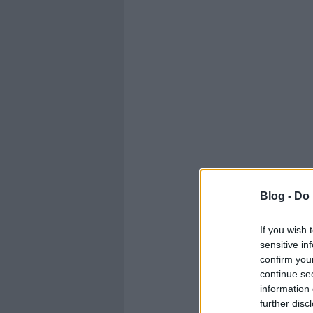
Blog -
Do 
If you wish 
sensitive in
confirm you
continue se
information 
further disc