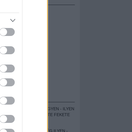
ÁMOLÓK
ZENÉS TÁBOR A HEGYEN - ILYEN
VOLT A VÍRUS SZÜLTE FEKETE
ZAJ FESZTIVÁL
SOHA NEM VOLT MÉG ILYEN -