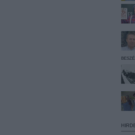
BESZ
HIRD