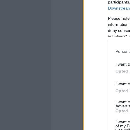
participants
Downstream 
Please note
information 
deny consent
in below Go
Persona
I want t
Opted 
I want t
Opted 
I want 
Advertis
Opted 
I want t
of my P
was col