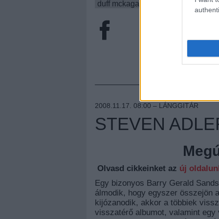
duff mckagan
izzy stradlin
matt 
authenti
2008.11.17. 08:00 –
LÁNGGITÁR
STEVEN ADLE
Megúj
Olvasd cikkeinket az
új oldalu
Egy bizonyos Barry Gerald Sands 
álmodik, hogy egyszer összejön az
kijózanodik, akkor a többiek viss
visszatérő albumot, valamint egy 