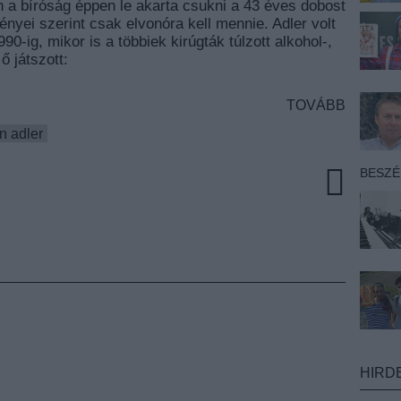
 a bíróság éppen le akarta csukni a 43 éves dobost
ényei szerint csak elvonóra kell mennie. Adler volt
-ig, mikor is a többiek kirúgták túlzott alkohol-,
ő játszott:
TOVÁBB
n adler
BESZ
HIRD