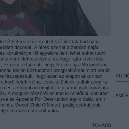
e fél hétkor szúrt sebbel szállították kórházba
redeti dobosát. A hírek szerint a zenész saját
és körülményeiről egyelőre nem lehet sokat tudni,
pota nem életveszélyes, és hogy rajta kívül más
, ez nem azt jelenti, hogy Steven újra Brownstone
annak idején köztudottan drogproblémái miatt került
AUDI
 ne feszegessük, hogy ezen az alapon akkoriban
a kerülhetett volna, csak a többiek tudtak annyira
n és a stúdióban nyújtott teljesítményük rovására
ás. A magunk részéről ezúton is mielőbbi jobbulást
#MER
ézve az Appetite For Destruction egyik dalát, amit
 mint a Sweet Child O'Mine-t, pedig sokkal jobb
teljesen másként szólt volna.
TOVÁBB