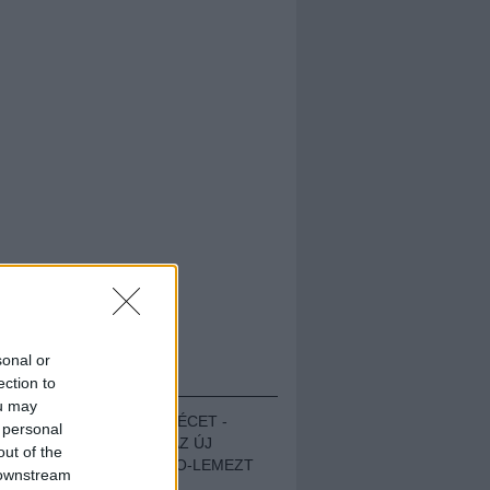
sonal or
HALLGASD!
ection to
ou may
MEGUGROTTÁK A LÉCET -
 personal
MEGHALLGATTUK AZ ÚJ
out of the
PROTEST THE HERO-LEMEZT
 downstream