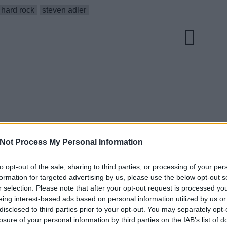
hard rock
steven adler
TITION
Not Process My Personal Information
us felállású Guns N'Roses
to opt-out of the sale, sharing to third parties, or processing of your per
EZT 
formation for targeted advertising by us, please use the below opt-out s
r selection. Please note that after your opt-out request is processed y
ult a Lángoló!
eing interest-based ads based on personal information utilized by us or
disclosed to third parties prior to your opt-out. You may separately opt-
nkon
, ahol az eddigieknél jóval több tartalom vár!
losure of your personal information by third parties on the IAB’s list of