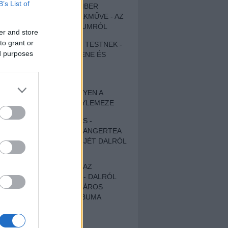
B’s List of
EGY DÜHÖS VÉNEMBER
UNIVERZÁLIS REMEKMŰVE - AZ
ÚJ BOB DYLAN-ALBUMRÓL
er and store
to grant or
ZENE LÉLEKNEK ÉS TESTNEK -
ed purposes
AUTENTIKUS NÉPZENE ÉS
KÖLTÉSZET
ÚJJÁSZÜLETETT
SZOMORKODÁS - ILYEN A
KATATONIA ÚJ NAGYLEMEZE
CROCODILE NERVES -
HALLGASD MEG AZ ANGERTEA
MA MEGJELENT EP-JÉT DALRÓL
DALRA!
A FELELŐSSÉGTŐL AZ
ELLOPOTT FÖLDIG - DALRÓL
DALRA A KÉPZELT VÁROS
SAMIZDAT CÍMŰ ALBUMA
ETÉS