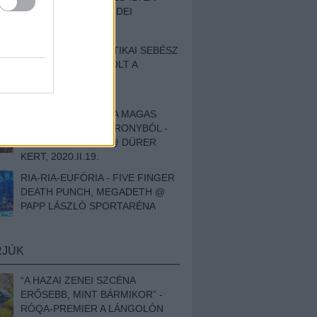
BESZÁMOLÓNK AZ IDEI
SZIGETRŐL
EGY HALLÁSPLASZTIKAI SEBÉSZ
NAPLÓJA - ILYEN VOLT A
SWANSRÓL SZÓLÓ
DOKUMENTUMFILM
MÉLY FÉRFIBÁNAT A MAGAS
ELEFÁNTCSONTTORONYBÓL -
LEPROUS, KLONE @ DÜRER
KERT, 2020.II.19.
RIA-RIA-EUFÓRIA - FIVE FINGER
DEATH PUNCH, MEGADETH @
PAPP LÁSZLÓ SPORTARÉNA
RJÚK
“A HAZAI ZENEI SZCÉNA
ERŐSEBB, MINT BÁRMIKOR” -
RÓQA-PREMIER A LÁNGOLÓN