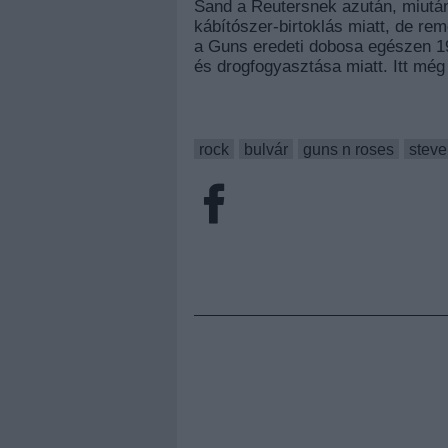
Sand a Reutersnek azután, miután
kábítószer-birtoklás miatt, de rem
a Guns eredeti dobosa egészen 1990
és drogfogyasztása miatt. Itt még 
rock
bulvár
guns n roses
steve