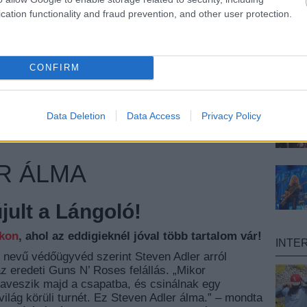
sorum
újjáalakulás
szent ügy
cation functionality and fraud prevention, and other user protection.
CONFIRM
Data Deletion
Data Access
Privacy Policy
R ÁLMA
ult a Lángoló!
nkon
, ahol az eddigieknél jóval több tartalom vár!
INTE
nevű védőügyvéd szerint Steven Adler arról
 eredeti Guns N’ Roses felállás. „Mikor
zaveszik majd a csapatba, és csinálnak egy
világ körüli turnét. Ez Steven Adler álma.” – mondta