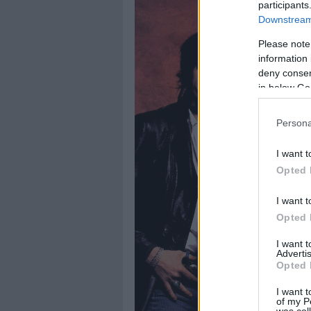
participants
Downstream 
Please note
information 
deny consent
in below Go
Persona
I want t
Opted 
I want t
Opted 
I want 
Advertis
Opted 
I want t
of my P
was col