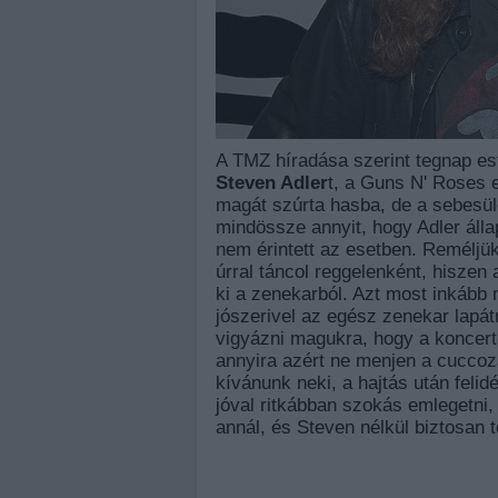
A TMZ híradása szerint tegnap est
Steven Adler
t, a Guns N' Roses e
magát szúrta hasba, de a sebesül
mindössze annyit, hogy Adler álla
nem érintett az esetben. Reméljük
úrral táncol reggelenként, hiszen 
ki a zenekarból. Azt most inkább
jószerivel az egész zenekar lapátr
vigyázni magukra, hogy a koncerte
annyira azért ne menjen a cuccoz
kívánunk neki, a hajtás után felid
jóval ritkábban szokás emlegetni,
annál, és Steven nélkül biztosan 