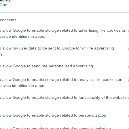
Out
consents
o allow Google to enable storage related to advertising like cookies on
evice identifiers in apps.
o allow my user data to be sent to Google for online advertising
s.
lami komolyan készülődik a Guns N' Roses háza
ekről, jólértesült bennfentesekről és családtagokról
to allow Google to send me personalized advertising.
ló Gitárok munkatársai, minden tiszteletünk és
juk ellenérzésünket egy esetleges kiábrándító
o allow Google to enable storage related to analytics like cookies on
p ezért
nemzetközi petíciót indítunk
, annak
evice identifiers in apps.
ni Axléket arról, nincs értelme a dolognak. A
nk fel, amelyek biztosan titeket is a mi oldalunkra
BESZ
o allow Google to enable storage related to functionality of the website
TOVÁBB
o allow Google to enable storage related to personalization.
xl
aláírásgyűjtés
petíció
steven adler
o allow Google to enable storage related to security, including