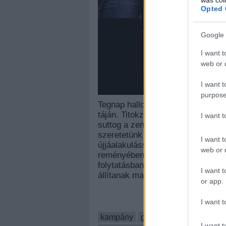
Opted 
Google 
I want t
web or d
I want t
purpose
Tegnap hallottuk a hírt, hogy va
táján. Titokzatos twitteres üzenet
I want 
suttog a zenei sajtó. Mi, a Lángo
szeretetünk mellett nyíltan vállal
I want t
újjáalakulással kapcsolatban. Ép
web or d
reményében, hogy meg tudjuk győz
folytatásban rengeteg érvet sorolu
I want t
állítanak majd.
or app.
I want t
kampány
guns n roses
slash
a
I want t