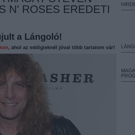
HIRD
S N' ROSES EREDETI
ult a Lángoló!
LÁNG
nkon
, ahol az eddigieknél jóval több tartalom vár!
MAGA
PRO