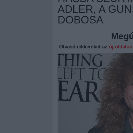
ADLER, A GUN
DOBOSA
Megúj
Olvasd cikkeinket az
új oldalu