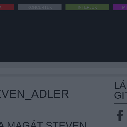
K
KONCERTEK
INTERJÚK
M
L
EVEN_ADLER
GI
A MAGÁT STEVEN