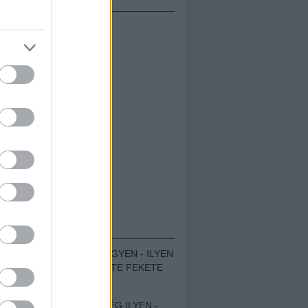
ÁMOLÓK
ZENÉS TÁBOR A HEGYEN - ILYEN
VOLT A VÍRUS SZÜLTE FEKETE
ZAJ FESZTIVÁL
SOHA NEM VOLT MÉG ILYEN -