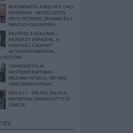
BUKOWSKITÓL A RED HOT CHILI
PEPPERSIG - BESZÉLGETÉS
PRITZ PÉTERREL ÍRÁSBAN ÉS A
WANTED PODCASTBEN
PAJTÁTÓL A SZALONIG –
HAJNÓCZY ÁRPÁDDAL, A
KONTROLL CSOPORT
ALTSZAXOFONOSÁVAL
ÉLGETTÜNK
TERMÉSZETFILM,
WESTERNTEMPÓBAN -
MEZUMM-INTERJÚ, HÉTVÉGI
LEMEZBEMUTATÓVAL
REKULT I. - DALRÓL DALRA A
MAYBERIAN SANSKÜLOTTS ÚJ
LEMEZE
ETÉS