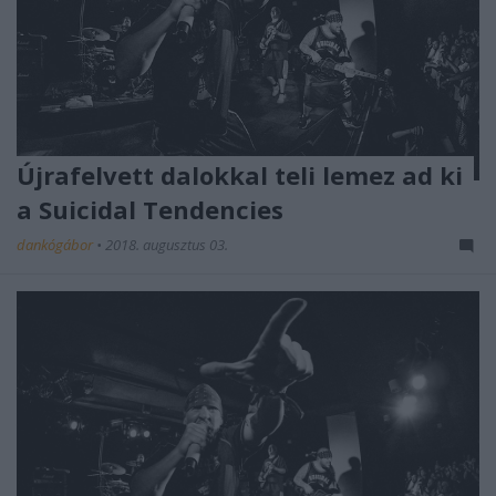
Újrafelvett dalokkal teli lemez ad ki
a Suicidal Tendencies
dankógábor
•
2018. augusztus 03.