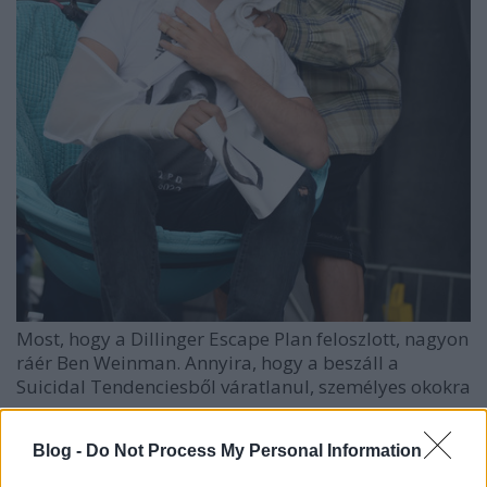
Most, hogy a Dillinger Escape Plan feloszlott, nagyon
ráér Ben Weinman. Annyira, hogy a beszáll a
Suicidal Tendenciesből váratlanul, személyes okokra
...
Blog -
Do Not Process My Personal Information