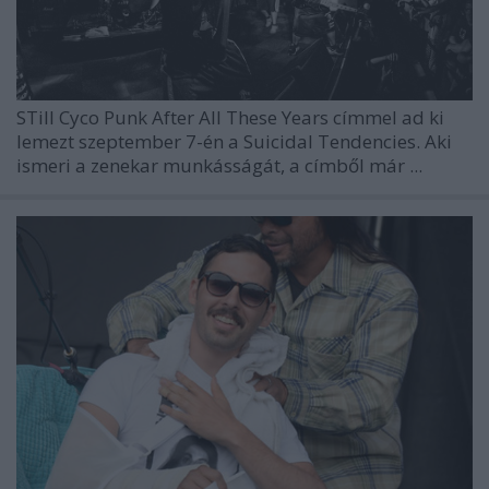
STill Cyco Punk After All These Years címmel ad ki
lemezt szeptember 7-én a Suicidal Tendencies. Aki
ismeri a zenekar munkásságát, a címből már ...