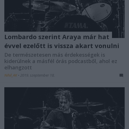
Lombardo szerint Araya már hat
évvel ezelőtt is vissza akart vonulni
De természetesen más érdekességek is
kiderülnek a másfél órás podcastből, ahol ez
elhangzott
Nihil_AK
•
2019. szeptember 18.