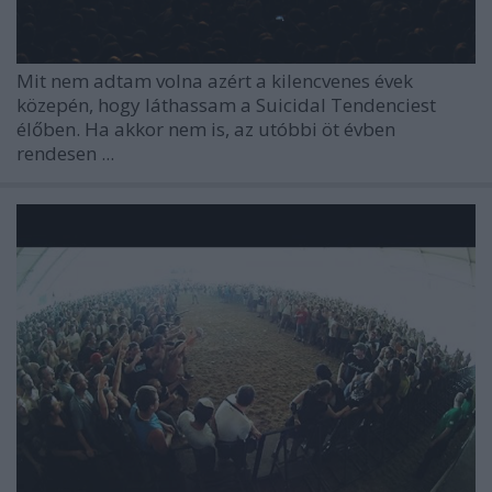
Mit nem adtam volna azért a kilencvenes évek
közepén, hogy láthassam a Suicidal Tendenciest
élőben. Ha akkor nem is, az utóbbi öt évben
rendesen ...