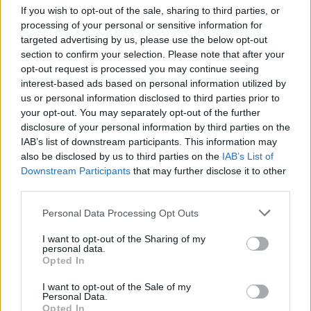
If you wish to opt-out of the sale, sharing to third parties, or
processing of your personal or sensitive information for
targeted advertising by us, please use the below opt-out
section to confirm your selection. Please note that after your
opt-out request is processed you may continue seeing
interest-based ads based on personal information utilized by
us or personal information disclosed to third parties prior to
your opt-out. You may separately opt-out of the further
disclosure of your personal information by third parties on the
IAB’s list of downstream participants. This information may
also be disclosed by us to third parties on the
IAB’s List of
Downstream Participants
that may further disclose it to other
third parties.
Dave Lombardo annyira beszállt a
Please note that this website/app uses one or more Google
Personal Data Processing Opt Outs
Suicidal Tendenciesbe, hogy ott is
services and may gather and store information including but
maradt
not limited to your visit or usage behaviour. You may click to
I want to opt-out of the Sharing of my
personal data.
grant or deny consent to Google and its third-party tags to
Opted In
dankógábor
•
2016. május 17.
use your data for below specified purposes in below Google
consent section.
I want to opt-out of the Sale of my
Personal Data.
Opted In