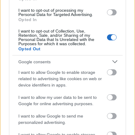
I want to opt-out of processing my
Personal Data for Targeted Advertising.
Opted In
I want to opt-out of Collection, Use,
Retention, Sale, and/or Sharing of my
Personal Data that Is Unrelated with the
Purposes for which it was collected.
Opted Out
Google consents
I want to allow Google to enable storage
Legalábbis egy lemez erejéig biztosan. Illetve az tuti,
related to advertising like cookies on web or
hogy ő dobol az alábbi felvételen a stúdióban,
device identifiers in apps.
szóval valószínűleg lemez lesz belőle. ...
I want to allow my user data to be sent to
Google for online advertising purposes.
I want to allow Google to send me
personalized advertising.
I want to allow Google to enable storage