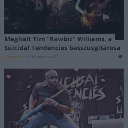
Meghalt Tim "Rawbiz" Williams, a
Suicidal Tendencies basszusgitárosa
dankógábor
•
2014. augusztus 27.