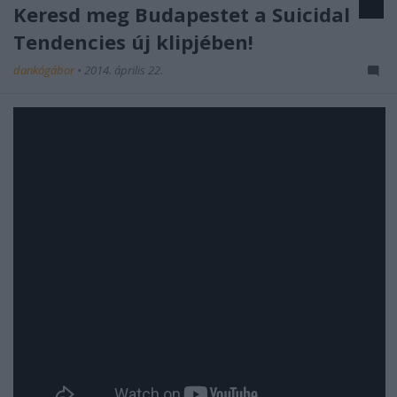
Keresd meg Budapestet a Suicidal
Tendencies új klipjében!
dankógábor
•
2014. április 22.