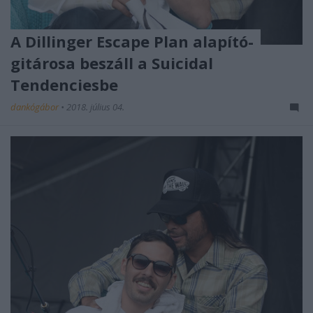
A Dillinger Escape Plan alapító-
gitárosa beszáll a Suicidal
Tendenciesbe
dankógábor
•
2018. július 04.