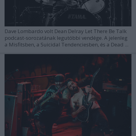
Dave Lombardo
volt Dean Delray Let There Be Talk
podcast-sorozatának legutóbbi vendége. A jelenleg
a Misfitsben, a Suicidal Tendenciesben, és a Dead ...