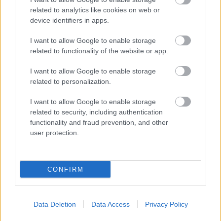
related to analytics like cookies on web or
device identifiers in apps.
I want to allow Google to enable storage
related to functionality of the website or app.
I want to allow Google to enable storage
related to personalization.
Bemutatkozott Lombardo a Suicidal
I want to allow Google to enable storage
related to security, including authentication
soraiban
functionality and fraud prevention, and other
Most épp ott játszik, videónk is van!
user protection.
Nihil_AK
•
2016. február 28.
CONFIRM
Data Deletion
Data Access
Privacy Policy