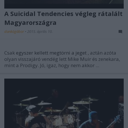
A Suicidal Tendencies végleg rátalált
Magyarországra
dankógábor
•
2015. április 10.
Csak
egyszer kellett megtörni a jeget
, aztán azóta
olyan visszajáró vendég lett Mike Muir és zenekara,
mint a Prodigy. Jó, igaz, hogy nem akkor ...