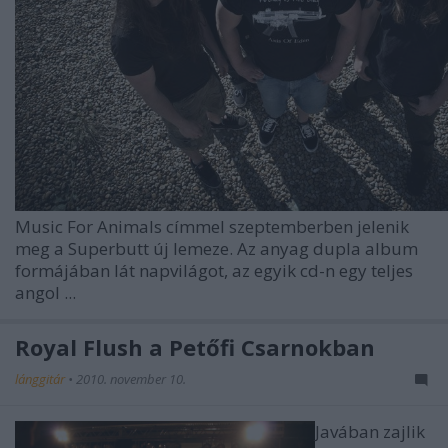
Music For Animals
címmel szeptemberben jelenik
meg a Superbutt új lemeze. Az anyag dupla album
formájában lát napvilágot, az egyik cd-n egy teljes
angol ...
Royal Flush a Petőfi Csarnokban
lánggitár
•
2010. november 10.
Javában zajlik