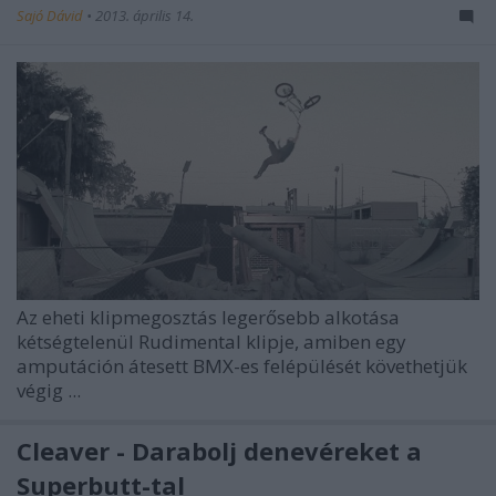
Sajó Dávid
•
2013. április 14.
Az eheti klipmegosztás legerősebb alkotása
kétségtelenül
Rudimental
klipje, amiben egy
amputáción átesett BMX-es felépülését követhetjük
végig ...
Cleaver - Darabolj denevéreket a
Superbutt-tal