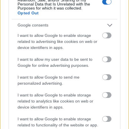
Personal Data that Is Unrelated with the
Purposes for which it was collected.
Opted Out
Google consents
I want to allow Google to enable storage
related to advertising like cookies on web or
device identifiers in apps.
I want to allow my user data to be sent to
Google for online advertising purposes.
I want to allow Google to send me
Pont középre – Itt az új Superbutt-
personalized advertising.
klip (+ egy interjú)
I want to allow Google to enable storage
related to analytics like cookies on web or
Lángoló Gitárok
•
2011. december 24.
device identifiers in apps.
I want to allow Google to enable storage
related to functionality of the website or app.