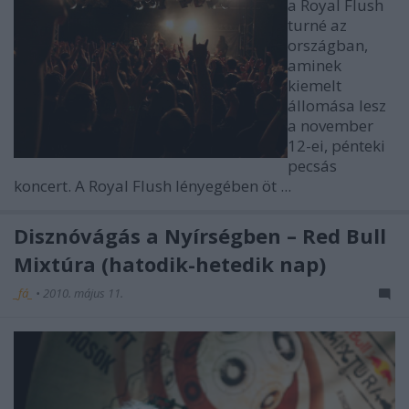
a Royal Flush
turné az
országban,
aminek
kiemelt
állomása lesz
a november
12-ei, pénteki
pecsás
koncert. A Royal Flush lényegében öt ...
Disznóvágás a Nyírségben – Red Bull
Mixtúra (hatodik-hetedik nap)
_fá_
•
2010. május 11.