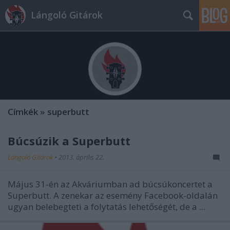
Lángoló Gitárok
Címkék
»
superbutt
Búcsúzik a Superbutt
Lángoló Gitárok
•
2013. április 22.
Május 31-én az Akváriumban ad búcsúkoncertet a
Superbutt. A zenekar az esemény Facebook-oldalán
ugyan belebegteti a folytatás lehetőségét, de a ...