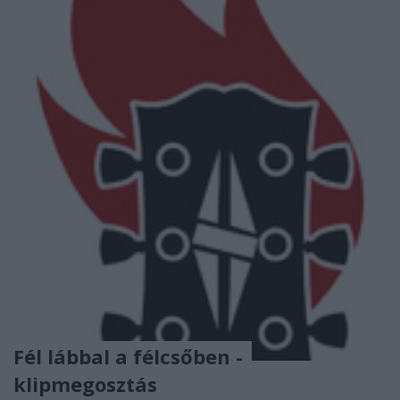
Fél lábbal a félcsőben -
klipmegosztás