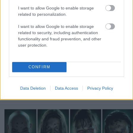
I want to allow Google to enable storage
related to personalization.
I want to allow Google to enable storage
related to security, including authentication
functionality and fraud prevention, and other
user protection.
A hazai rajongók számára kvázi duplalemezzel jött
ki a
Superbutt
pár hónapja
Music For Animals
CONFIRM
címmel, igaz a második CD inkább egy különleges ...
Ingyen dalokat oszt a Superbutt
Data Deletion
Data Access
Privacy Policy
lánggitár
•
2011. szeptember 20.