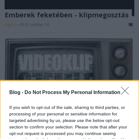
Emberek feketében - klipmegosztás
sajó d.
•
2012. október 14.
Blog -
Do Not Process My Personal Information
If you wish to opt-out of the sale, sharing to third parties, or
processing of your personal or sensitive information for
targeted advertising by us, please use the below opt-out
section to confirm your selection. Please note that after your
Az eheti klipmegosztásra ismét összegyűlt annyi
opt-out request is processed you may continue seeing