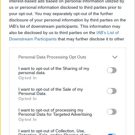
magyar zenei videó, hogy most kizárólag velük
interest-based ads based on personal information utilized by
foglalkozunk majd. Nálunk debütál az
AWS
us or personal information disclosed to third parties prior to
legújabb ...
your opt-out. You may separately opt-out of the further
disclosure of your personal information by third parties on the
IAB’s list of downstream participants. This information may
Schneller - Német nyelvű feldolgozás
also be disclosed by us to third parties on the
IAB’s List of
a Superbutt-tól
Downstream Participants
that may further disclose it to other
third parties.
Lángoló Gitárok
•
2012. július 16.
Please note that this website/app uses one or more Google
Personal Data Processing Opt Outs
services and may gather and store information including but
not limited to your visit or usage behaviour. You may click to
I want to opt-out of the Sharing of my
personal data.
grant or deny consent to Google and its third-party tags to
Opted In
use your data for below specified purposes in below Google
consent section.
I want to opt-out of the Sale of my
Personal Data.
Opted In
Új, német nyelvű dalt tett közzé a
Superbutt
, ám
mielőtt azt gondolnánk, hogy megőrültek, gyorsan
I want to opt-out of processing my
hozzá is teszik, hogy feldolgozásról van szó, ...
Personal Data for Targeted Advertising.
Opted In
I want to opt-out of Collection, Use,
Retention, Sale, and/or Sharing of my