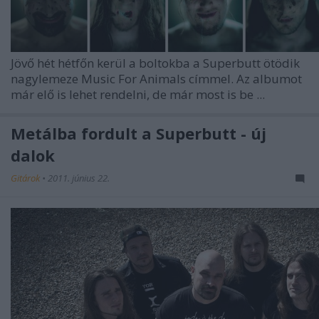
Jövő hét hétfőn kerül a boltokba a
Superbutt
ötödik
nagylemeze
Music For Animals
címmel. Az albumot
már elő is lehet rendelni, de már most is be ...
Metálba fordult a Superbutt - új
dalok
Gitárok
•
2011. június 22.