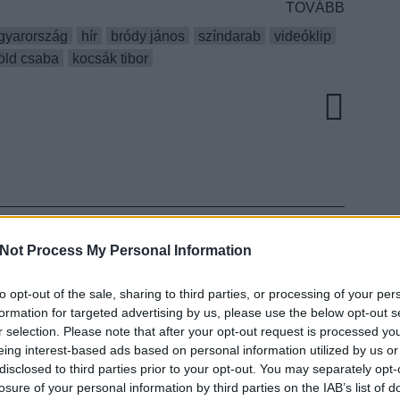
TOVÁBB
gyarország
hír
bródy jános
színdarab
videóklip
öld csaba
kocsák tibor
Not Process My Personal Information
to opt-out of the sale, sharing to third parties, or processing of your per
EZT 
formation for targeted advertising by us, please use the below opt-out s
r selection. Please note that after your opt-out request is processed y
eing interest-based ads based on personal information utilized by us or
disclosed to third parties prior to your opt-out. You may separately opt-
losure of your personal information by third parties on the IAB’s list of