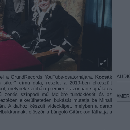
AUDI
 fel a GrundRecords YouTube-csatornájára.
Kocsák
siker” című dala, részlet a 2019-ben elkészült
l, melynek színházi premierje azonban sajnálatos
ú zenés színpadi mű Molière tündöklését és az
#MER
ztében elkerülhetetlen bukását mutatja be Mihail
án. A dalhoz készült videóklipet, melyben a darab
felbukkannak, először a Lángoló Gitárokon láthatja a