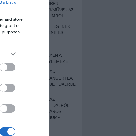
B’s List of
EGY DÜHÖS VÉNEMBER
UNIVERZÁLIS REMEKMŰVE - AZ
ÚJ BOB DYLAN-ALBUMRÓL
er and store
to grant or
ZENE LÉLEKNEK ÉS TESTNEK -
ed purposes
AUTENTIKUS NÉPZENE ÉS
KÖLTÉSZET
ÚJJÁSZÜLETETT
SZOMORKODÁS - ILYEN A
KATATONIA ÚJ NAGYLEMEZE
CROCODILE NERVES -
HALLGASD MEG AZ ANGERTEA
MA MEGJELENT EP-JÉT DALRÓL
DALRA!
A FELELŐSSÉGTŐL AZ
ELLOPOTT FÖLDIG - DALRÓL
DALRA A KÉPZELT VÁROS
SAMIZDAT CÍMŰ ALBUMA
ETÉS