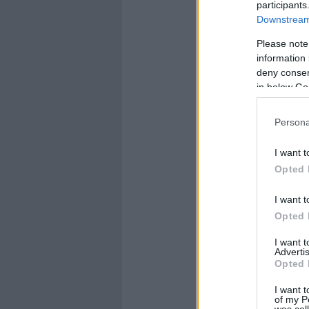
participants
Downstream 
Please note
information 
deny consent
in below Go
Persona
I want t
Opted 
I want t
Opted 
I want 
Advertis
Opted 
I want t
of my P
was col