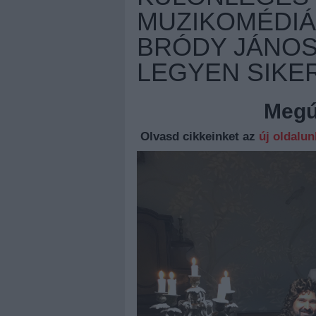
MUZIKOMÉDIÁB
BRÓDY JÁNOS
LEGYEN SIKE
Megúj
Olvasd cikkeinket az
új oldalu