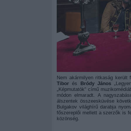
Nem akármilyen ritkaság került
Tibor
és
Bródy János
„Legyen 
„Képmutatók” című muzikomédiábó
módon elmaradt. A nagyszabás
álszentek összeesküvése követke
Bulgakov világhírű darabja nyom
főszereplői mellett a szerzők is 
közönség.