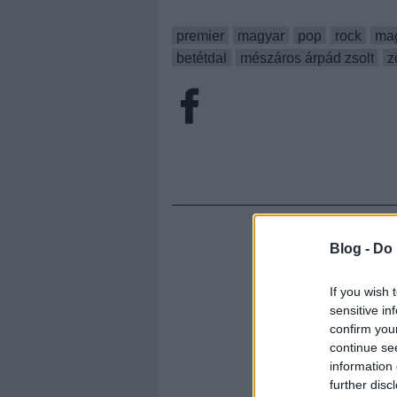
premier
magyar
pop
rock
ma
betétdal
mészáros árpád zsolt
z
Blog -
Do 
If you wish 
sensitive in
confirm you
continue se
information 
further disc