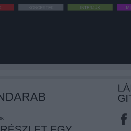
K
KONCERTEK
INTERJÚK
M
L
ÍNDARAB
GI
OK
RÉSZLET EGY