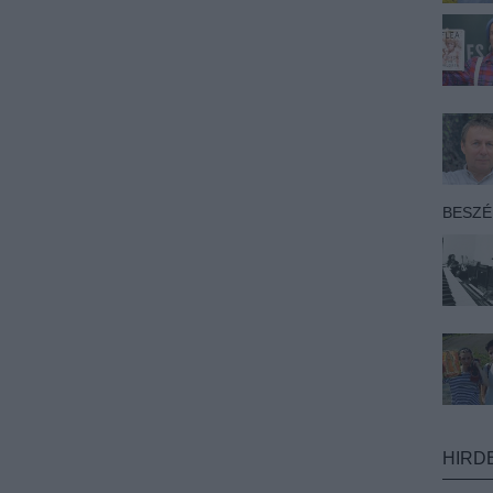
BESZ
HIRD