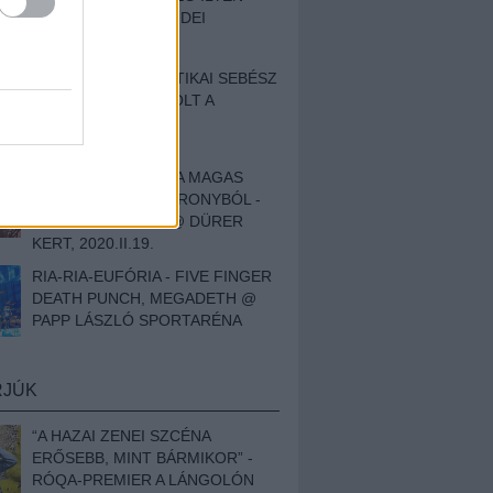
BESZÁMOLÓNK AZ IDEI
SZIGETRŐL
EGY HALLÁSPLASZTIKAI SEBÉSZ
NAPLÓJA - ILYEN VOLT A
SWANSRÓL SZÓLÓ
DOKUMENTUMFILM
MÉLY FÉRFIBÁNAT A MAGAS
ELEFÁNTCSONTTORONYBÓL -
LEPROUS, KLONE @ DÜRER
KERT, 2020.II.19.
RIA-RIA-EUFÓRIA - FIVE FINGER
DEATH PUNCH, MEGADETH @
PAPP LÁSZLÓ SPORTARÉNA
RJÚK
“A HAZAI ZENEI SZCÉNA
ERŐSEBB, MINT BÁRMIKOR” -
RÓQA-PREMIER A LÁNGOLÓN