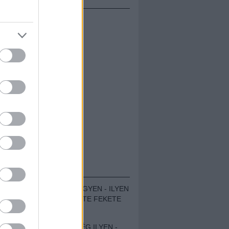
ÁMOLÓK
ZENÉS TÁBOR A HEGYEN - ILYEN
VOLT A VÍRUS SZÜLTE FEKETE
ZAJ FESZTIVÁL
SOHA NEM VOLT MÉG ILYEN -