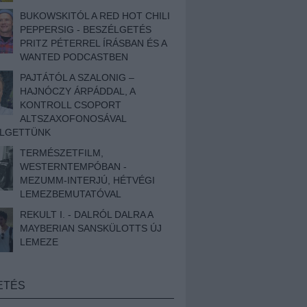
BUKOWSKITÓL A RED HOT CHILI
PEPPERSIG - BESZÉLGETÉS
PRITZ PÉTERREL ÍRÁSBAN ÉS A
WANTED PODCASTBEN
PAJTÁTÓL A SZALONIG –
HAJNÓCZY ÁRPÁDDAL, A
KONTROLL CSOPORT
ALTSZAXOFONOSÁVAL
ÉLGETTÜNK
TERMÉSZETFILM,
WESTERNTEMPÓBAN -
MEZUMM-INTERJÚ, HÉTVÉGI
LEMEZBEMUTATÓVAL
REKULT I. - DALRÓL DALRA A
MAYBERIAN SANSKÜLOTTS ÚJ
LEMEZE
ETÉS