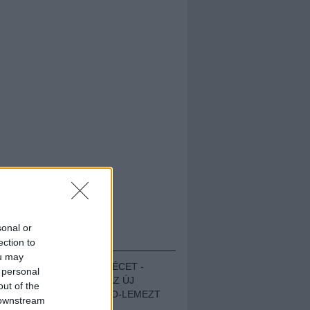
sonal or
HALLGASD!
ection to
ou may
MEGUGROTTÁK A LÉCET -
 personal
MEGHALLGATTUK AZ ÚJ
out of the
PROTEST THE HERO-LEMEZT
 downstream