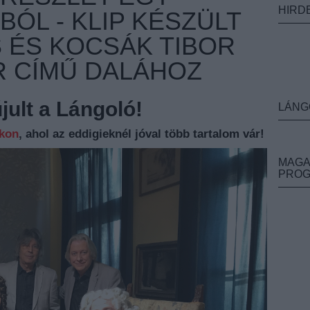
HIRD
ÓL - KLIP KÉSZÜLT
 ÉS KOCSÁK TIBOR
R CÍMŰ DALÁHOZ
ult a Lángoló!
LÁNG
nkon
, ahol az eddigieknél jóval több tartalom vár!
MAGA
PRO