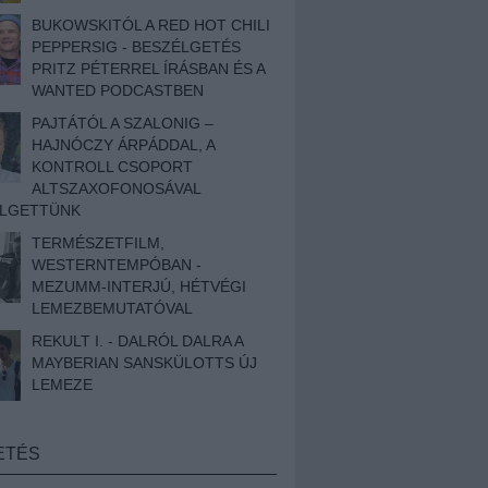
BUKOWSKITÓL A RED HOT CHILI
PEPPERSIG - BESZÉLGETÉS
PRITZ PÉTERREL ÍRÁSBAN ÉS A
WANTED PODCASTBEN
PAJTÁTÓL A SZALONIG –
HAJNÓCZY ÁRPÁDDAL, A
KONTROLL CSOPORT
ALTSZAXOFONOSÁVAL
ÉLGETTÜNK
TERMÉSZETFILM,
WESTERNTEMPÓBAN -
MEZUMM-INTERJÚ, HÉTVÉGI
LEMEZBEMUTATÓVAL
REKULT I. - DALRÓL DALRA A
MAYBERIAN SANSKÜLOTTS ÚJ
LEMEZE
ETÉS