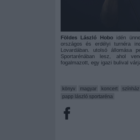
Földes László Hobo
idén ünnep
országos és erdélyi turnéra i
Lovardában. utolsó állomása 
Sportarénában lesz, ahol ve
fogalmazott, egy igazi bulival vá
könyv
magyar
koncert
színház
papp lászló sportaréna