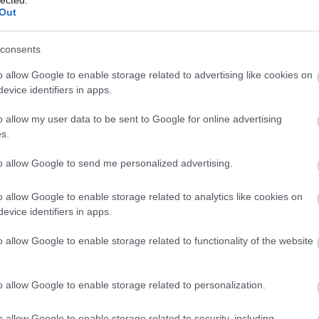
 Eötvös Péter és a Neue Oper Wien, Barabás
Out
Amadinda Ütőegyüttes, Sidi Larbi Cherkaoui, a
vagy épp Olivier Grossetête. Sajtóbejelentés a
consents
o allow Google to enable storage related to advertising like cookies on
evice identifiers in apps.
TOVÁBB
zínház
hír
képzőművészet
művészet
kortárs
o allow my user data to be sent to Google for online advertising
st
s.
to allow Google to send me personalized advertising.
o allow Google to enable storage related to analytics like cookies on
evice identifiers in apps.
BESZ
o allow Google to enable storage related to functionality of the website
ARTALOM
o allow Google to enable storage related to personalization.
MÉT BAKÁTS FESZT
o allow Google to enable storage related to security, including