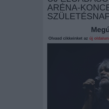
ARÉNA-KONCE
SZÜLETÉSNA
Megúj
Olvasd cikkeinket az
új oldalu