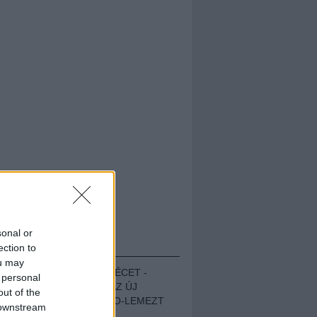
sonal or
HALLGASD!
ection to
ou may
MEGUGROTTÁK A LÉCET -
 personal
MEGHALLGATTUK AZ ÚJ
out of the
PROTEST THE HERO-LEMEZT
 downstream