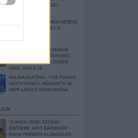
BESZÁMOLÓNK AZ IDEI
SZIGETRŐL
EGY HALLÁSPLASZTIKAI SEBÉSZ
NAPLÓJA - ILYEN VOLT A
SWANSRÓL SZÓLÓ
DOKUMENTUMFILM
MÉLY FÉRFIBÁNAT A MAGAS
ELEFÁNTCSONTTORONYBÓL -
LEPROUS, KLONE @ DÜRER
KERT, 2020.II.19.
RIA-RIA-EUFÓRIA - FIVE FINGER
DEATH PUNCH, MEGADETH @
PAPP LÁSZLÓ SPORTARÉNA
RJÚK
“A HAZAI ZENEI SZCÉNA
ERŐSEBB, MINT BÁRMIKOR” -
RÓQA-PREMIER A LÁNGOLÓN