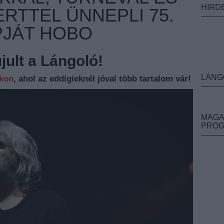
HIRD
RTTEL ÜNNEPLI 75.
PJÁT HOBO
ult a Lángoló!
LÁNG
nkon
, ahol az eddigieknél jóval több tartalom vár!
MAGA
PRO