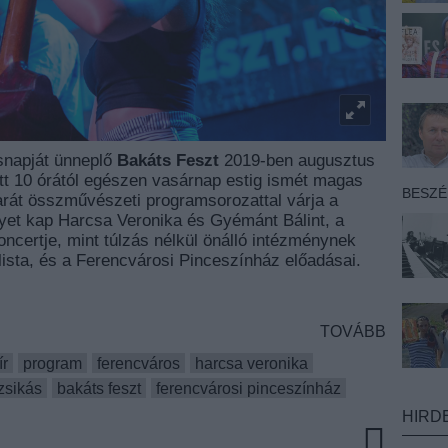
snapját ünneplő
Bakáts Feszt
2019-ben augusztus
őtt 10 órától egészen vasárnap estig ismét magas
BESZ
rát összművészeti programsorozattal várja a
lyet kap Harcsa Veronika és Gyémánt Bálint, a
ncertje, mint túlzás nélkül önálló intézménynek
ista, és a Ferencvárosi Pinceszínház előadásai.
!
TOVÁBB
ír
program
ferencváros
harcsa veronika
zsikás
bakáts feszt
ferencvárosi pinceszínház
HIRD