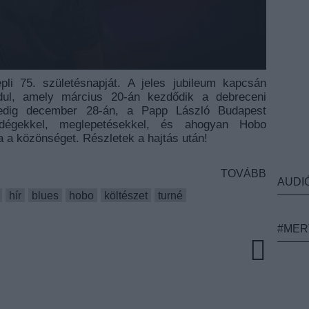
li 75. születésnapját. A jeles jubileum kapcsán
ndul, amely március 20-án kezdődik a debreceni
pedig december 28-án, a Papp László Budapest
ndégekkel, meglepetésekkel, és ahogyan Hobo
rja a közönséget. Részletek a hajtás után!
TOVÁBB
AUDI
hír
blues
hobo
költészet
turné
#MER