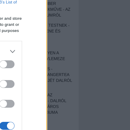
B’s List of
EGY DÜHÖS VÉNEMBER
UNIVERZÁLIS REMEKMŰVE - AZ
ÚJ BOB DYLAN-ALBUMRÓL
er and store
to grant or
ZENE LÉLEKNEK ÉS TESTNEK -
ed purposes
AUTENTIKUS NÉPZENE ÉS
KÖLTÉSZET
ÚJJÁSZÜLETETT
SZOMORKODÁS - ILYEN A
KATATONIA ÚJ NAGYLEMEZE
CROCODILE NERVES -
HALLGASD MEG AZ ANGERTEA
MA MEGJELENT EP-JÉT DALRÓL
DALRA!
A FELELŐSSÉGTŐL AZ
ELLOPOTT FÖLDIG - DALRÓL
DALRA A KÉPZELT VÁROS
SAMIZDAT CÍMŰ ALBUMA
ETÉS