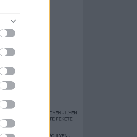
ÁMOLÓK
ZENÉS TÁBOR A HEGYEN - ILYEN
VOLT A VÍRUS SZÜLTE FEKETE
ZAJ FESZTIVÁL
SOHA NEM VOLT MÉG ILYEN -