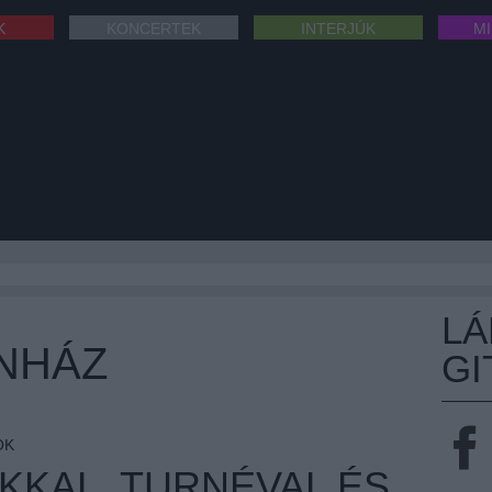
K
KONCERTEK
INTERJÚK
M
L
ÍNHÁZ
GI
OK
KKAL, TURNÉVAL ÉS