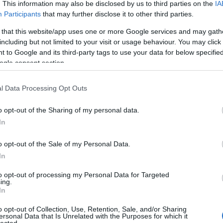
. This information may also be disclosed by us to third parties on the
IA
Participants
that may further disclose it to other third parties.
 that this website/app uses one or more Google services and may gath
including but not limited to your visit or usage behaviour. You may click 
 to Google and its third-party tags to use your data for below specifi
ogle consent section.
l Data Processing Opt Outs
o opt-out of the Sharing of my personal data.
In
o opt-out of the Sale of my Personal Data.
In
to opt-out of processing my Personal Data for Targeted
ing.
In
ik legjelentősebb összművészeti eseménysorozata
emzetközi és hazai sztárjaival, ősbemutatókkal és
o opt-out of Collection, Use, Retention, Sale, and/or Sharing
eszi emlékezetessé az októbert. A fesztivál
ersonal Data that Is Unrelated with the Purposes for which it
kotók és formációk lépnek majd a közönség elé,
HIRD
lected.