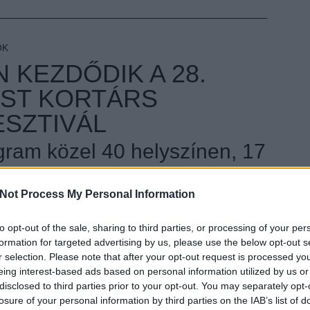
OK
 KEZDŐDIK A 28.
ST KORTÁRS
ESZTIVÁL
gram közel 40 helyszínen, 17
Not Process My Personal Information
ult a Lángoló!
to opt-out of the sale, sharing to third parties, or processing of your per
nkon
, ahol az eddigieknél jóval több tartalom vár!
EZT 
formation for targeted advertising by us, please use the below opt-out s
r selection. Please note that after your opt-out request is processed y
eing interest-based ads based on personal information utilized by us or
disclosed to third parties prior to your opt-out. You may separately opt-
losure of your personal information by third parties on the IAB’s list of