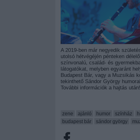
A 2019-ben már negyedik születé
utolsó hétvégéjén pénteken délel
színvonalú, család- és gyermekba
látogatókat, melyben egyaránt he
Budapest Bár, vagy a Muzsikás ko
tekinthető Sándor György humoral
További információk a hajtás után
zene
ajánló
humor
színház
h
budapest bár
sándor györgy
mu