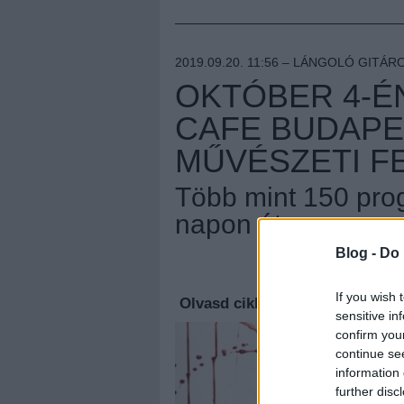
2019.09.20. 11:56 –
LÁNGOLÓ GITÁR
OKTÓBER 4-ÉN
CAFE BUDAPE
MŰVÉSZETI F
Több mint 150 pro
napon át
Blog -
Do 
Megúj
If you wish 
Olvasd cikkeinket az
új oldalu
sensitive in
confirm you
continue se
information 
further disc