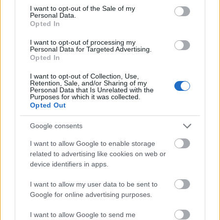
consent section.
I want to opt-out of the Sale of my
Personal Data.
Opted In
I want to opt-out of processing my
Personal Data for Targeted Advertising.
Opted In
I want to opt-out of Collection, Use,
Retention, Sale, and/or Sharing of my
Personal Data that Is Unrelated with the
Purposes for which it was collected.
Opted Out
November 9-én a Színház- és Filmművészeti Egyetem
Google consents
buliján a Király u. 8-10-be költözött Gödör Klubban
lép fel Müller Péter Sziámi és ...
I want to allow Google to enable storage
related to advertising like cookies on web or
Sziámival és Zagarral nyit az új
device identifiers in apps.
Gödör
I want to allow my user data to be sent to
Google for online advertising purposes.
Lángoló Gitárok
•
2012. november 28.
I want to allow Google to send me