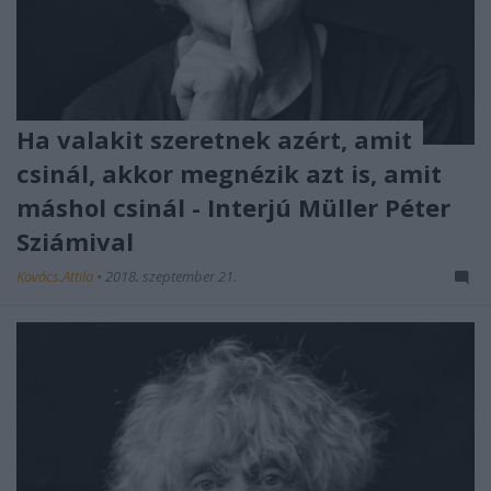
Ha valakit szeretnek azért, amit
csinál, akkor megnézik azt is, amit
máshol csinál - Interjú Müller Péter
Sziámival
Kovács.Attila
•
2018. szeptember 21.