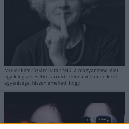
Müller Péter Sziámi
vitán felül a magyar zenei élet
egyik legszínesebb karriertörténetével rendelkező
egyénisége, hiszen amellett, hogy ...