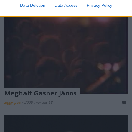
Data Deletion
Data Access
Privacy Policy
Meghalt Gasner János
ziggy_pop
•
2009. március 18.