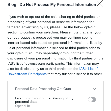
Blog -
Do Not Process My Personal Information
If you wish to opt-out of the sale, sharing to third parties, or
processing of your personal or sensitive information for
targeted advertising by us, please use the below opt-out
section to confirm your selection. Please note that after your
opt-out request is processed you may continue seeing
interest-based ads based on personal information utilized by
Müller Péter Sziámi a Gödörben
us or personal information disclosed to third parties prior to
koncertezik új zenekarával
your opt-out. You may separately opt-out of the further
disclosure of your personal information by third parties on the
...and friends
IAB’s list of downstream participants. This information may
Lángoló Gitárok
•
2013. november 07.
also be disclosed by us to third parties on the
IAB’s List of
Downstream Participants
that may further disclose it to other
third parties.
Please note that this website/app uses one or more Google
Personal Data Processing Opt Outs
services and may gather and store information including but
not limited to your visit or usage behaviour. You may click to
I want to opt-out of the Sharing of my
personal data.
grant or deny consent to Google and its third-party tags to
Opted In
use your data for below specified purposes in below Google