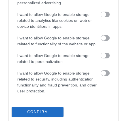
personalized advertising.
I want to allow Google to enable storage
related to analytics like cookies on web or
device identifiers in apps.
I want to allow Google to enable storage
related to functionality of the website or app.
I want to allow Google to enable storage
related to personalization.
I want to allow Google to enable storage
related to security, including authentication
functionality and fraud prevention, and other
user protection.
Pénteken nyit az új helyre költözött a
Gödör
,
amelynek színpadát ugyanúgy
Müller Péter Sziámi
CONFIRM
avatja fel, mint ahogyan az akkor még Erzsébet ...