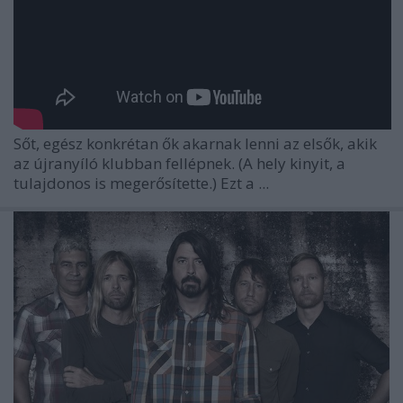
Sőt, egész konkrétan ők akarnak lenni az elsők, akik
az újranyíló klubban fellépnek. (A hely kinyit, a
tulajdonos is megerősítette.) Ezt a ...