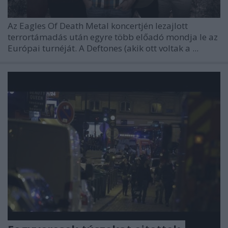
Az Eagles Of Death Metal koncertjén lezajlott
terrortámadás után egyre több előadó mondja le az
Európai turnéját. A Deftones (akik ott voltak a ...