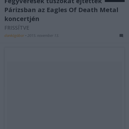
Fegyveresek túszokat ejtettek
Párizsban az Eagles Of Death Metal
koncertjén
FRISSÍTVE
dankógábor
•
2015. november 13.