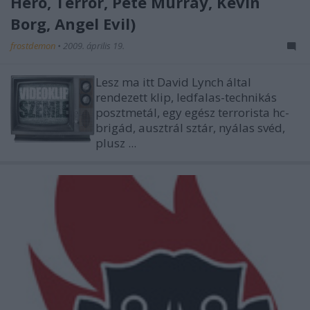
Hero, Terror, Pete Murray, Kevin
Borg, Angel Evil)
frostdemon
•
2009. április 19.
Lesz ma itt David Lynch által
rendezett klip, ledfalas-technikás
posztmetál, egy egész terrorista hc-
brigád, ausztrál sztár, nyálas svéd,
plusz ...