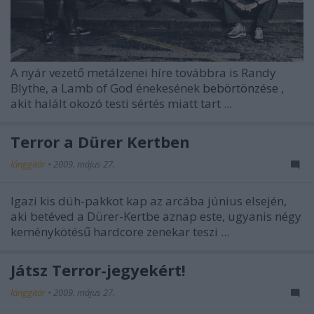
A nyár vezető metálzenei híre továbbra is Randy
Blythe, a
Lamb of God
énekesének
bebörtönzése
,
akit halált okozó testi sértés miatt tart ...
Terror a Dürer Kertben
lánggitár
•
2009. május 27.
Igazi kis düh-pakkot kap az arcába június elsején,
aki betéved a Dürer-Kertbe aznap este, ugyanis négy
keménykötésű hardcore zenekar teszi ...
Játsz Terror-jegyekért!
lánggitár
•
2009. május 27.