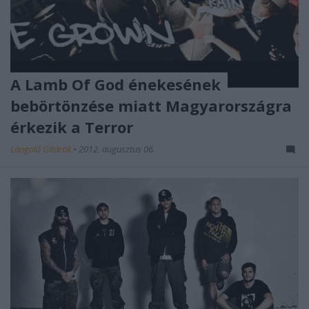
A Lamb Of God énekesének
bebörtönzése miatt Magyarországra
érkezik a Terror
Lángoló Gitárok
•
2012. augusztus 06.