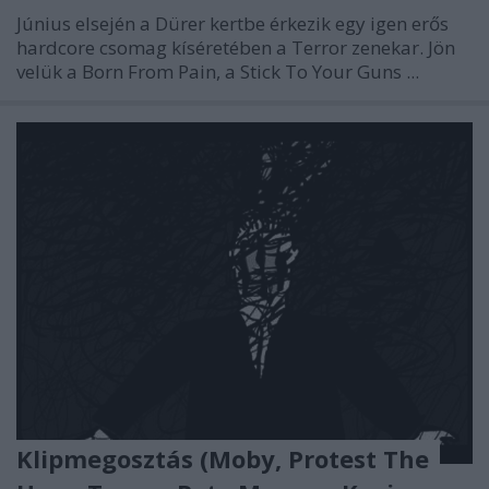
Június elsején a Dürer kertbe érkezik egy igen erős
hardcore csomag kíséretében a Terror zenekar. Jön
velük a Born From Pain, a Stick To Your Guns ...
Klipmegosztás (Moby, Protest The