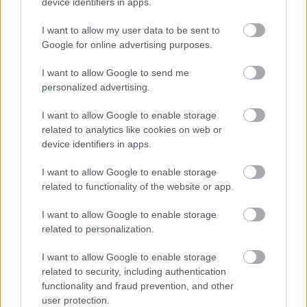
device identifiers in apps.
I want to allow my user data to be sent to
Google for online advertising purposes.
A csehországi
Mighty Sounds
fesztiválon
láttuk
a
Terrort pár hete, igen furcsa felállásban. Nem volt
I want to allow Google to send me
ott ugyanis a nagyon intenzív színpadi ember, ...
personalized advertising.
I want to allow Google to enable storage
related to analytics like cookies on web or
device identifiers in apps.
I want to allow Google to enable storage
related to functionality of the website or app.
I want to allow Google to enable storage
related to personalization.
I want to allow Google to enable storage
related to security, including authentication
functionality and fraud prevention, and other
user protection.