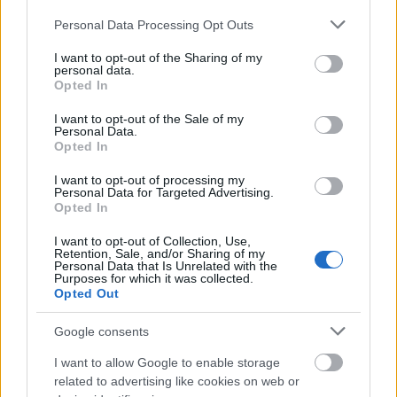
Please note that this website/app uses one or more Google
Personal Data Processing Opt Outs
services and may gather and store information including but
not limited to your visit or usage behaviour. You may click to
I want to opt-out of the Sharing of my
personal data.
grant or deny consent to Google and its third-party tags to
Opted In
use your data for below specified purposes in below Google
A hardcore nem csak a zenéről szól -
consent section.
I want to opt-out of the Sale of my
Personal Data.
Terror-interjú
Opted In
Juhász Edina
•
2015. július 16.
I want to opt-out of processing my
Personal Data for Targeted Advertising.
Opted In
I want to opt-out of Collection, Use,
Retention, Sale, and/or Sharing of my
Personal Data that Is Unrelated with the
Purposes for which it was collected.
Opted Out
Google consents
I want to allow Google to enable storage
related to advertising like cookies on web or