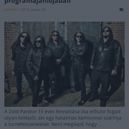
programajánlójában
Hirdetés
•
2013. június 24.
A
Zöld Pardon
15 éves fennállása óta először fogad
olyan fellépőt, aki egy hatalmas kamionnal szállítja
a turnéfelszerelését. Nem meglepő, hogy ...