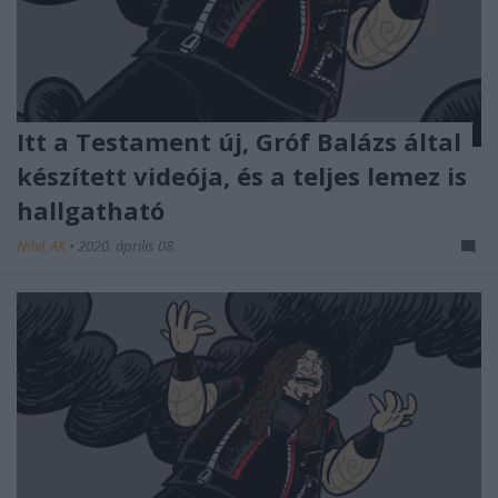
Itt a Testament új, Gróf Balázs által
készített videója, és a teljes lemez is
hallgatható
Nihil_AK
•
2020. április 08.