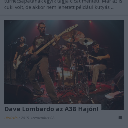
turnécsapatának egyik tagja cicát mentett. Már az is
cuki volt, de akkor nem lehetett például kutyás ...
Dave Lombardo az A38 Hajón!
Hirdetés
•
2015. szeptember 08.