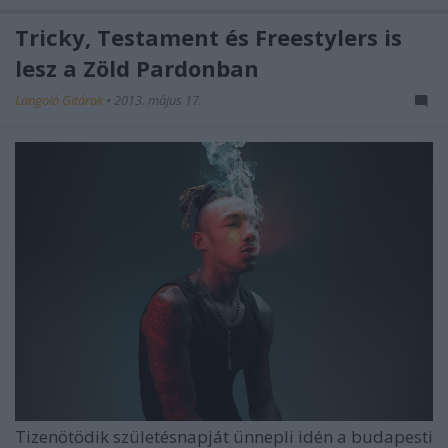
Tricky, Testament és Freestylers is
lesz a Zöld Pardonban
Lángoló Gitárok
•
2013. május 17.
Tizenötödik születésnapját ünnepli idén a budapesti