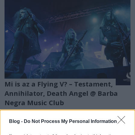
Mi is az a Flying V? – Testament,
Annihilator, Death Angel @ Barba
Negra Music Club
KirschAndrás
•
2017. november 20.
Blog -
Do Not Process My Personal Information