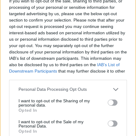
If you wish to opt-out of the sale, sharing to third parties, or
processing of your personal or sensitive information for
targeted advertising by us, please use the below opt-out
section to confirm your selection. Please note that after your
opt-out request is processed you may continue seeing
interest-based ads based on personal information utilized by
us or personal information disclosed to third parties prior to
your opt-out. You may separately opt-out of the further
disclosure of your personal information by third parties on the
IAB’s list of downstream participants. This information may
also be disclosed by us to third parties on the
IAB’s List of
Downstream Participants
that may further disclose it to other
third parties.
A Flying V egy olyan konkáv síkidom, melyhez
húrokkal felszerelt nyél csatlakozik. Ez a síkidom egy
Please note that this website/app uses one or more Google
Personal Data Processing Opt Outs
torzítópedál nevezetű szerkezethez kötve ún. ...
services and may gather and store information including but
not limited to your visit or usage behaviour. You may click to
I want to opt-out of the Sharing of my
personal data.
grant or deny consent to Google and its third-party tags to
Opted In
use your data for below specified purposes in below Google
consent section.
I want to opt-out of the Sale of my
Personal Data.
Opted In