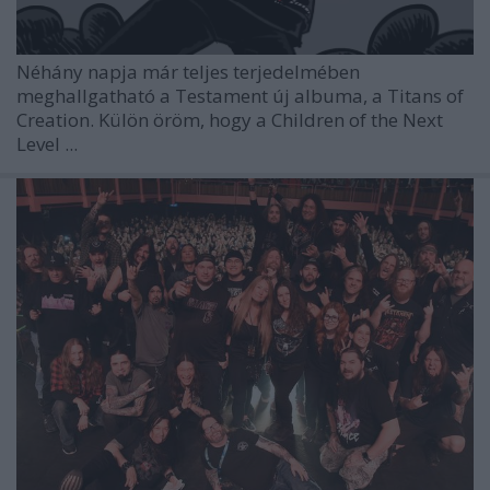
Néhány napja már teljes terjedelmében
meghallgatható a
Testament
új albuma, a Titans of
Creation. Külön öröm, hogy a Children of the Next
Level ...