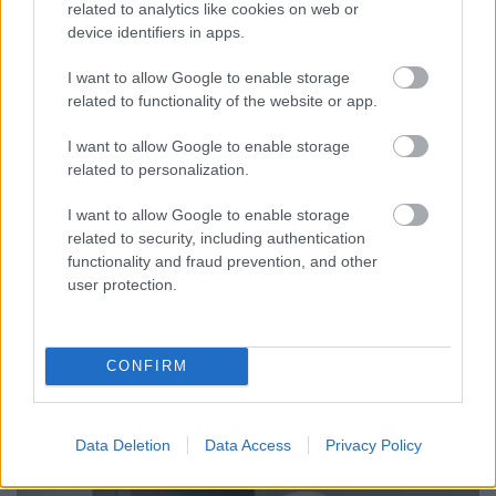
related to analytics like cookies on web or
device identifiers in apps.
I want to allow Google to enable storage
related to functionality of the website or app.
I want to allow Google to enable storage
related to personalization.
I want to allow Google to enable storage
related to security, including authentication
functionality and fraud prevention, and other
user protection.
A Slayer ennél cukibb már nem
CONFIRM
nagyon lehet
dankógábor
•
2016. március 22.
Data Deletion
Data Access
Privacy Policy