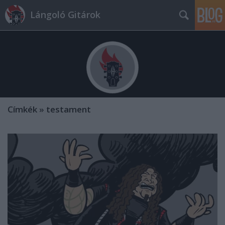
Lángoló Gitárok
Címkék
»
testament