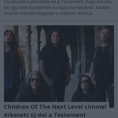
Facebookon jelentette be a Testament, hogy miután
bő egy hete hazatértek európai turnéjukról, többen
rosszul érezték magukat a stábból. Köztük ...
Children Of The Next Level címmel
érkezett új dal a Testament