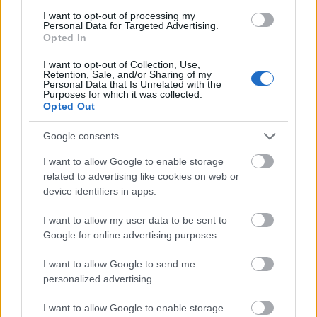
I want to opt-out of processing my
Personal Data for Targeted Advertising.
Opted In
I want to opt-out of Collection, Use,
Retention, Sale, and/or Sharing of my
Personal Data that Is Unrelated with the
Purposes for which it was collected.
Opted Out
Google consents
Azt tudtátok, hogy Kanye West
I want to allow Google to enable storage
metálos?
related to advertising like cookies on web or
device identifiers in apps.
dankógábor
•
2017. március 18.
I want to allow my user data to be sent to
Múlt héten ez a póló borzolta minden metálrajongó
Google for online advertising purposes.
kedélyét:
I want to allow Google to send me
Igen, ő Kanye West egy Cradle Of Filth-pulóverben.
personalized advertising.
Sajnos azóta az angol black ...
I want to allow Google to enable storage