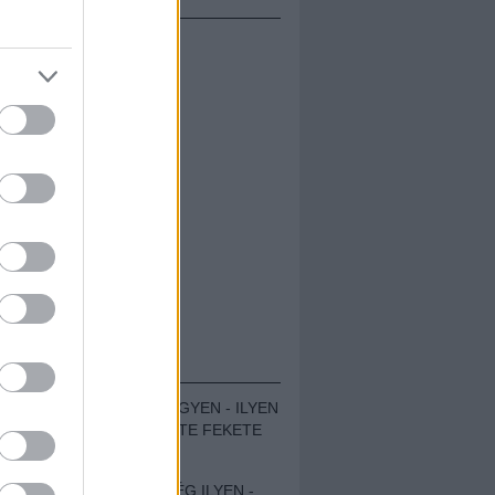
ÁMOLÓK
ZENÉS TÁBOR A HEGYEN - ILYEN
VOLT A VÍRUS SZÜLTE FEKETE
ZAJ FESZTIVÁL
SOHA NEM VOLT MÉG ILYEN -