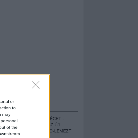
sonal or
HALLGASD!
ection to
ou may
MEGUGROTTÁK A LÉCET -
 personal
MEGHALLGATTUK AZ ÚJ
out of the
PROTEST THE HERO-LEMEZT
 downstream