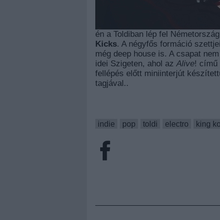
én a Toldiban lép fel Németország
Kicks
. A négyfős formáció szettje
még deep house is. A csapat nem 
idei Szigeten, ahol az
Alive
! című
fellépés előtt miniinterjút készíte
tagjával..
indie
pop
toldi
electro
king k