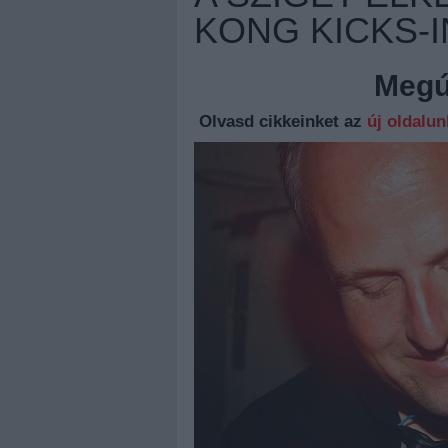
KONG KICKS-
Megúj
Olvasd cikkeinket az
új oldalu