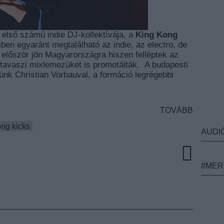
 első számú indie DJ-kollektívája, a
King Kong
iben egyaránt megtalálható az indie, az electro, de
először jön Magyarországra hiszen felléptek az
 tavaszi mixlemezüket is promotálták. A budapesti
ttünk Christian Vorbauval, a formáció legrégebbi
TOVÁBB
ong kicks
AUDI
#MER