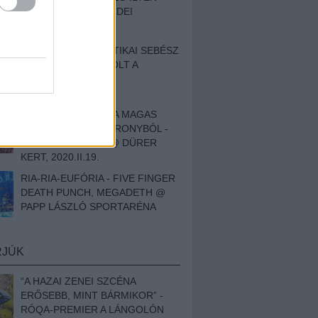
BESZÁMOLÓNK AZ IDEI
SZIGETRŐL
EGY HALLÁSPLASZTIKAI SEBÉSZ
NAPLÓJA - ILYEN VOLT A
SWANSRÓL SZÓLÓ
DOKUMENTUMFILM
MÉLY FÉRFIBÁNAT A MAGAS
ELEFÁNTCSONTTORONYBÓL -
LEPROUS, KLONE @ DÜRER
KERT, 2020.II.19.
RIA-RIA-EUFÓRIA - FIVE FINGER
DEATH PUNCH, MEGADETH @
PAPP LÁSZLÓ SPORTARÉNA
RJÚK
“A HAZAI ZENEI SZCÉNA
ERŐSEBB, MINT BÁRMIKOR” -
RÓQA-PREMIER A LÁNGOLÓN