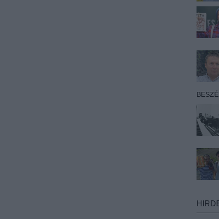
BESZ
HIRD