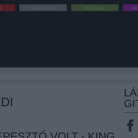
K
KONCERTEK
INTERJÚK
M
L
DI
GI
ÉPESZTŐ VOLT - KING