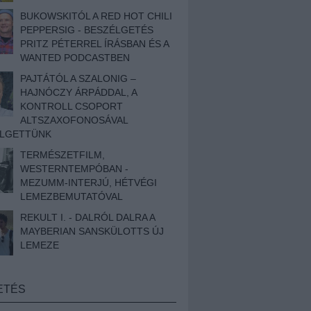
BUKOWSKITÓL A RED HOT CHILI
PEPPERSIG - BESZÉLGETÉS
PRITZ PÉTERREL ÍRÁSBAN ÉS A
WANTED PODCASTBEN
PAJTÁTÓL A SZALONIG –
HAJNÓCZY ÁRPÁDDAL, A
KONTROLL CSOPORT
ALTSZAXOFONOSÁVAL
ÉLGETTÜNK
TERMÉSZETFILM,
WESTERNTEMPÓBAN -
MEZUMM-INTERJÚ, HÉTVÉGI
LEMEZBEMUTATÓVAL
REKULT I. - DALRÓL DALRA A
MAYBERIAN SANSKÜLOTTS ÚJ
LEMEZE
ETÉS