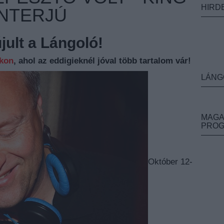
HIRD
INTERJÚ
ult a Lángoló!
nkon
, ahol az eddigieknél jóval több tartalom vár!
LÁNG
MAGA
PRO
Október 12-