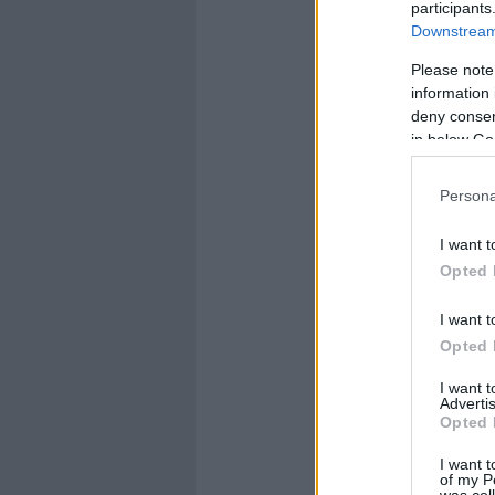
participants
Downstream 
Please note
information 
deny consent
in below Go
Persona
I want t
Opted 
I want t
Opted 
I want 
Advertis
Opted 
I want t
of my P
was col