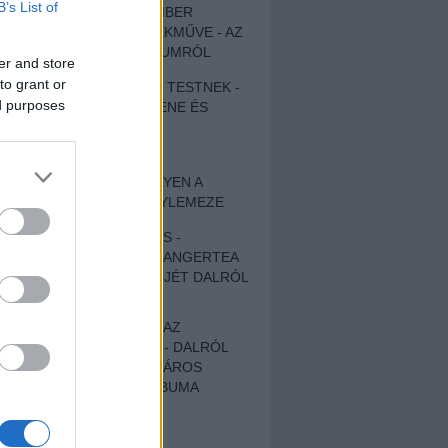
B’s List of
EGY DÜHÖS VÉNEMBER
UNIVERZÁLIS REMEKMŰVE - AZ
ÚJ BOB DYLAN-ALBUMRÓL
er and store
to grant or
ZENE LÉLEKNEK ÉS TESTNEK -
ed purposes
AUTENTIKUS NÉPZENE ÉS
KÖLTÉSZET
ÚJJÁSZÜLETETT
SZOMORKODÁS - ILYEN A
KATATONIA ÚJ NAGYLEMEZE
CROCODILE NERVES -
HALLGASD MEG AZ ANGERTEA
MA MEGJELENT EP-JÉT DALRÓL
DALRA!
A FELELŐSSÉGTŐL AZ
ELLOPOTT FÖLDIG - DALRÓL
DALRA A KÉPZELT VÁROS
SAMIZDAT CÍMŰ ALBUMA
ETÉS