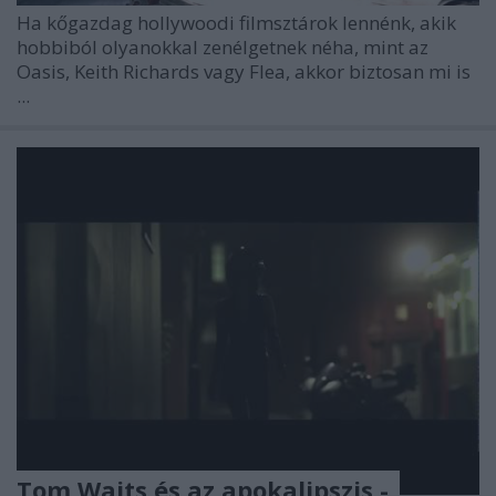
Ha kőgazdag hollywoodi filmsztárok lennénk, akik
hobbiból olyanokkal zenélgetnek néha, mint az
Oasis,
Keith Richards
vagy Flea, akkor biztosan mi is
...
Tom Waits és az apokalipszis -