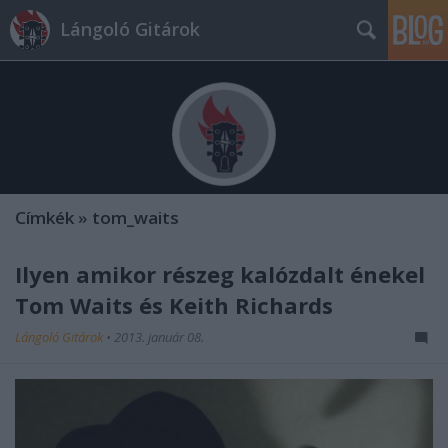
Lángoló Gitárok
Címkék
»
tom_waits
Ilyen amikor részeg kalózdalt énekel
Tom Waits és Keith Richards
Lángoló Gitárok
•
2013. január 08.