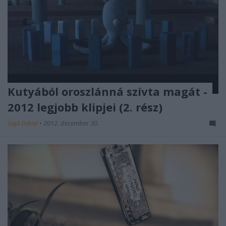
Kutyából oroszlánná szívta magát -
2012 legjobb klipjei (2. rész)
Sajó Dávid
•
2012. december 30.