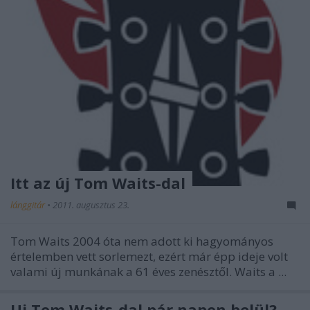
Itt az új Tom Waits-dal
lánggitár
•
2011. augusztus 23.
Tom Waits
2004 óta nem adott ki hagyományos
értelemben vett sorlemezt, ezért már épp ideje volt
valami új munkának a 61 éves zenésztől. Waits a ...
Új Tom Waits-dal pár napon belül?