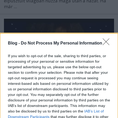
elpusztult világban húzza maga után a házát. Ha
már ...
Blog -
Do Not Process My Personal Information
If you wish to opt-out of the sale, sharing to third parties, or
processing of your personal or sensitive information for
targeted advertising by us, please use the below opt-out
section to confirm your selection. Please note that after your
opt-out request is processed you may continue seeing
interest-based ads based on personal information utilized by
us or personal information disclosed to third parties prior to
your opt-out. You may separately opt-out of the further
Top 10 Tom Waits-feldolgozás Kiss
disclosure of your personal information by third parties on the
IAB’s list of downstream participants. This information may
Tibi ajánlásával
also be disclosed by us to third parties on the
IAB’s List of
Lángoló Gitárok
•
2011. november 12.
Downstream Participants
that may further disclose it to other