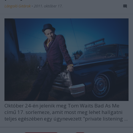
Lángoló Gitárok
•
2011. október 17.
Október 24-én jelenik meg
Tom Waits
Bad As Me
című 17. sorlemeze, amit most meg lehet hallgatni
teljes egészében egy úgynevezett "private listening ...