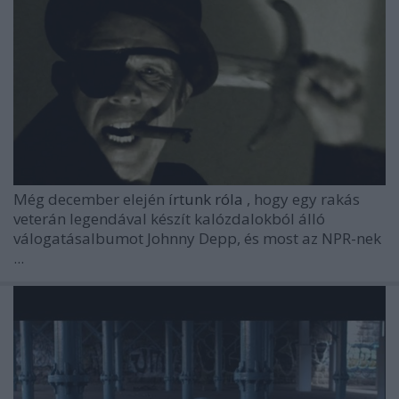
Még december elején
írtunk róla
, hogy egy rakás
veterán legendával készít kalózdalokból álló
válogatásalbumot Johnny Depp, és most az NPR-nek
...