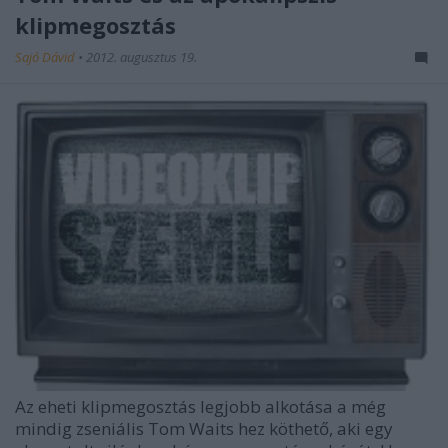
klipmegosztás
Sajó Dávid
•
2012. augusztus 19.
Az eheti klipmegosztás legjobb alkotása a még
mindig zseniális
Tom Waits
hez köthető, aki egy