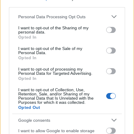
third parties.
Please note that this website/app uses one or more Google
Personal Data Processing Opt Outs
services and may gather and store information including but
not limited to your visit or usage behaviour. You may click to
I want to opt-out of the Sharing of my
personal data.
grant or deny consent to Google and its third-party tags to
Opted In
use your data for below specified purposes in below Google
consent section.
I want to opt-out of the Sale of my
Personal Data.
Opted In
I want to opt-out of processing my
Personal Data for Targeted Advertising.
Opted In
I want to opt-out of Collection, Use,
Retention, Sale, and/or Sharing of my
Personal Data that Is Unrelated with the
Purposes for which it was collected.
Opted Out
Igaz, hogy ma Quimby-születésnap van, de Tom
Google consents
Waits is éppen nagyon aktuális az új lemeze révén,
I want to allow Google to enable storage
és hát ha valamelyik magyar zenekarról, akkor a ...