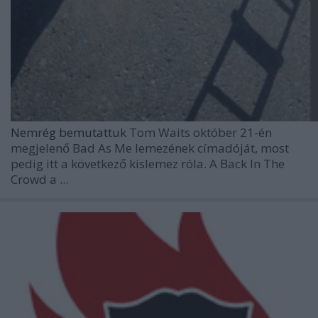
Nemrég bemutattuk
Tom Waits
október 21-én
megjelenő
Bad As Me
lemezének címadóját, most
pedig itt a következő kislemez róla. A
Back In The
Crowd
a ...