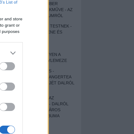
B’s List of
EGY DÜHÖS VÉNEMBER
UNIVERZÁLIS REMEKMŰVE - AZ
ÚJ BOB DYLAN-ALBUMRÓL
er and store
to grant or
ZENE LÉLEKNEK ÉS TESTNEK -
ed purposes
AUTENTIKUS NÉPZENE ÉS
KÖLTÉSZET
ÚJJÁSZÜLETETT
SZOMORKODÁS - ILYEN A
KATATONIA ÚJ NAGYLEMEZE
CROCODILE NERVES -
HALLGASD MEG AZ ANGERTEA
MA MEGJELENT EP-JÉT DALRÓL
DALRA!
A FELELŐSSÉGTŐL AZ
ELLOPOTT FÖLDIG - DALRÓL
DALRA A KÉPZELT VÁROS
SAMIZDAT CÍMŰ ALBUMA
ETÉS