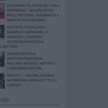
BUKOWSKITÓL A RED HOT CHILI
PEPPERSIG - BESZÉLGETÉS
PRITZ PÉTERREL ÍRÁSBAN ÉS A
WANTED PODCASTBEN
PAJTÁTÓL A SZALONIG –
HAJNÓCZY ÁRPÁDDAL, A
KONTROLL CSOPORT
ALTSZAXOFONOSÁVAL
ÉLGETTÜNK
TERMÉSZETFILM,
WESTERNTEMPÓBAN -
MEZUMM-INTERJÚ, HÉTVÉGI
LEMEZBEMUTATÓVAL
REKULT I. - DALRÓL DALRA A
MAYBERIAN SANSKÜLOTTS ÚJ
LEMEZE
ETÉS