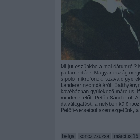
Mi jut eszünkbe a mai dátumról? 
parlamentáris Magyarország megs
sípoló mikrofonok, szavaló gyerek
Landerer nyomdájáról, Batthyányró
kávéházban gyülekező márciusi ifj
mindenekelőtt Petőfi Sándorról. A
dalválogatást, amelyben különbö
Petőfi-verseiből szemezgetünk, a
belga
koncz zsuzsa
március 15