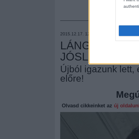
authenti
2015.12.17. 12:16 –
NIHIL_AK
LÁNGOLÓ TOP
JÓSLAT 2016
Újból igazunk lett, 
előre!
Megúj
Olvasd cikkeinket az
új oldalu