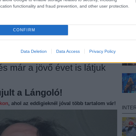
cation functionality and fraud prevention, and other user protection.
CONFIRM
 10 ROCKZENEI
Data Deletion
Data Access
Privacy Policy
és már a jövő évet is látjuk
ult a Lángoló!
nkon
, ahol az eddigieknél jóval több tartalom vár!
INTE