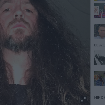
BESZ
HIRD