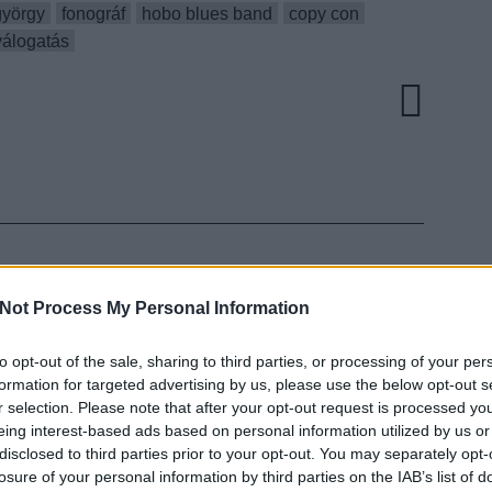
györgy
fonográf
hobo blues band
copy con
válogatás
ŐL LETTEM ILYEN -
Not Process My Personal Information
PI DALVÁLOGATÁS AZ
to opt-out of the sale, sharing to third parties, or processing of your per
M KEDVELŐKNEK
EZT 
formation for targeted advertising by us, please use the below opt-out s
r selection. Please note that after your opt-out request is processed y
eing interest-based ads based on personal information utilized by us or
ult a Lángoló!
disclosed to third parties prior to your opt-out. You may separately opt-
losure of your personal information by third parties on the IAB’s list of
nkon
, ahol az eddigieknél jóval több tartalom vár!