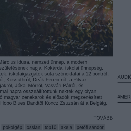
Március idusa, nemzeti ünnep, a modern
zületésének napja. Kokárda, iskolai ünnepség,
ek, iskolaigazgatók suta szónoklatai a 12 pontról,
AUDI
l, Kossuthról, Deák Ferencről, a Pilvax
akról, Jókai Mórról, Vasvári Pálról, és
 mai napra összeállítottunk nektek egy olyan
ző magyar zenekarok és előadók megzenésített
#MER
 Hobo Blues Bandtől Koncz Zsuzsán át a Belgáig.
TOVÁBB
pokolgép
ossian
top10
akela
petőfi sándor