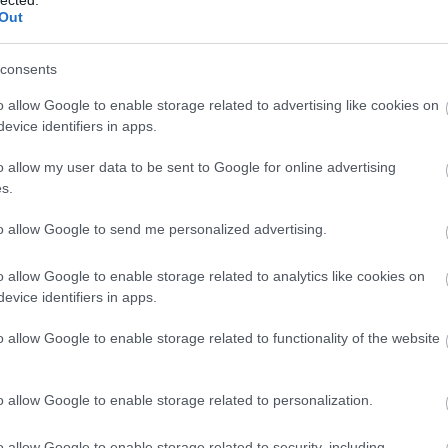
ori nevén Bálint-nap, a szerelmesek ünnepe, a nap,
Out
ltosok, élménykupont forgalmazók is nagyon
je óta ezen az ünnepen a magyar szerelmesek is
consents
szerelmes üzenettel kedveskednek párjuknak. Az
 haragosok is egymással táncolnak, kopik az
o allow Google to enable storage related to advertising like cookies on
Már ha az ember van olyan szerencsés, hogy
evice identifiers in apps.
 azokkal az egyedülállókkal, akiknek már a
e főoldalán elhelyezett szívecskétől, és azt
o allow my user data to be sent to Google for online advertising
kán minden buszmegállóban csőröző tizenéves? A
s.
ezik meg senkiről, ezért idén nekik segítünk
garantáltan legjobb Valentin-napi dalválogatásával.
to allow Google to send me personalized advertising.
TOVÁBB
o allow Google to enable storage related to analytics like cookies on
evice identifiers in apps.
t
romantika
top10
pantera
slayer
verbal abuse
type o negative
nattefrost
BESZ
o allow Google to enable storage related to functionality of the website
.d
dalválogatás
dismember
o allow Google to enable storage related to personalization.
o allow Google to enable storage related to security, including