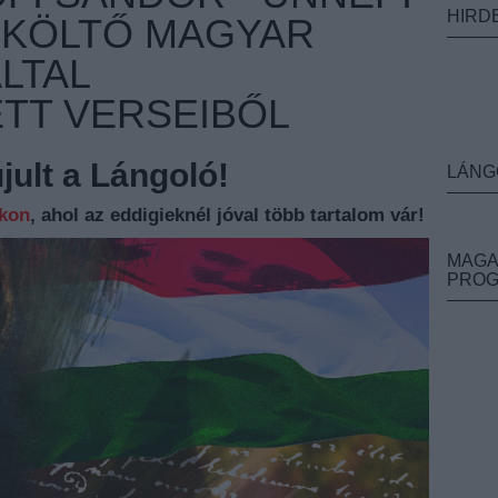
HIRD
 KÖLTŐ MAGYAR
LTAL
TT VERSEIBŐL
ult a Lángoló!
LÁNG
nkon
, ahol az eddigieknél jóval több tartalom vár!
MAGA
PRO