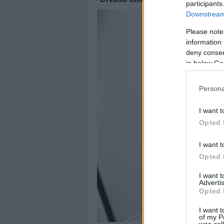
participants
Downstream 
Please note
information 
deny consent
in below Go
Persona
I want t
Opted 
I want t
Opted 
I want 
Advertis
Opted 
I want t
of my P
was col