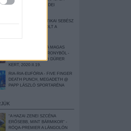
BESZÁMOLÓNK AZ IDEI
SZIGETRŐL
EGY HALLÁSPLASZTIKAI SEBÉSZ
NAPLÓJA - ILYEN VOLT A
SWANSRÓL SZÓLÓ
DOKUMENTUMFILM
MÉLY FÉRFIBÁNAT A MAGAS
ELEFÁNTCSONTTORONYBÓL -
LEPROUS, KLONE @ DÜRER
KERT, 2020.II.19.
RIA-RIA-EUFÓRIA - FIVE FINGER
DEATH PUNCH, MEGADETH @
PAPP LÁSZLÓ SPORTARÉNA
RJÚK
“A HAZAI ZENEI SZCÉNA
ERŐSEBB, MINT BÁRMIKOR” -
RÓQA-PREMIER A LÁNGOLÓN