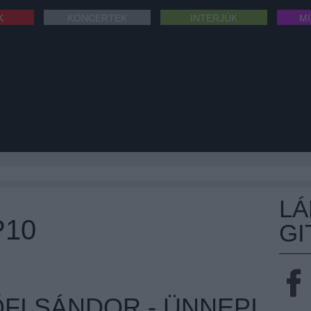
K
KONCERTEK
INTERJÚK
M
L
P10
GI
FI SÁNDOR - ÜNNEPI