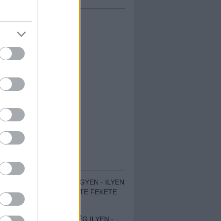
ÁMOLÓK
ZENÉS TÁBOR A HEGYEN - ILYEN
VOLT A VÍRUS SZÜLTE FEKETE
ZAJ FESZTIVÁL
SOHA NEM VOLT MÉG ILYEN -