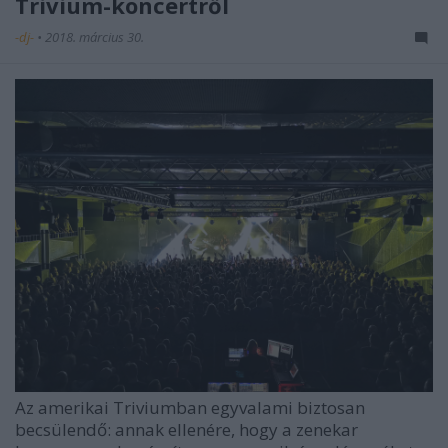
Trivium-koncertről
-dj-
•
2018. március 30.
Az amerikai Triviumban egyvalami biztosan
becsülendő: annak ellenére, hogy a zenekar