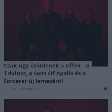
Csak úgy özönlenek a riffek - A
Trivium, a Sons Of Apollo és a
Sorcerer új lemezéről
-dj-
•
2017. november 23.