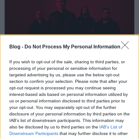
Blog -
Do Not Process My Personal Information
If you wish to opt-out of the sale, sharing to third parties, or
processing of your personal or sensitive information for
A Trivium új lemezéről nem csak azért írtunk, mert
targeted advertising by us, please use the below opt-out
section to confirm your selection. Please note that after your
tetszik, hanem mert március 29-én fellépnek a Dürer
opt-out request is processed you may continue seeing
Kertben. A Son Of Apollo lemezét azért ...
interest-based ads based on personal information utilized by
us or personal information disclosed to third parties prior to
your opt-out. You may separately opt-out of the further
disclosure of your personal information by third parties on the
IAB’s list of downstream participants. This information may
also be disclosed by us to third parties on the
IAB’s List of
Downstream Participants
that may further disclose it to other