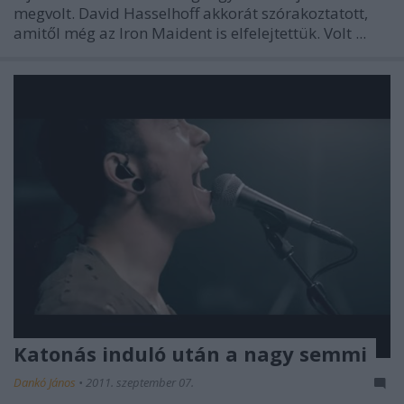
megvolt. David Hasselhoff akkorát szórakoztatott,
amitől még az Iron Maident is elfelejtettük. Volt ...
Katonás induló után a nagy semmi
Dankó János
•
2011. szeptember 07.