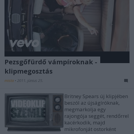
Pezsgőfürdő vámpíroknak -
klipmegosztás
mista
•
2011. június 25.
Britney Spears új klipjében
beszól az újságíróknak,
megmarkolja egy
rajongója seggét, rendőrrel
kacérkodik, majd
mikrofonját ostorként