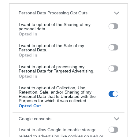
third parties.
Please note that this website/app uses one or more Google
Personal Data Processing Opt Outs
services and may gather and store information including but
not limited to your visit or usage behaviour. You may click to
I want to opt-out of the Sharing of my
personal data.
grant or deny consent to Google and its third-party tags to
Opted In
use your data for below specified purposes in below Google
consent section.
I want to opt-out of the Sale of my
Personal Data.
Opted In
Trivium-koncert lesz a Dürer Kertben
I want to opt-out of processing my
Lángoló
•
2017. november 06.
Personal Data for Targeted Advertising.
Opted In
I want to opt-out of Collection, Use,
Retention, Sale, and/or Sharing of my
Personal Data that Is Unrelated with the
Purposes for which it was collected.
Opted Out
Google consents
I want to allow Google to enable storage
related to advertising like cookies on web or