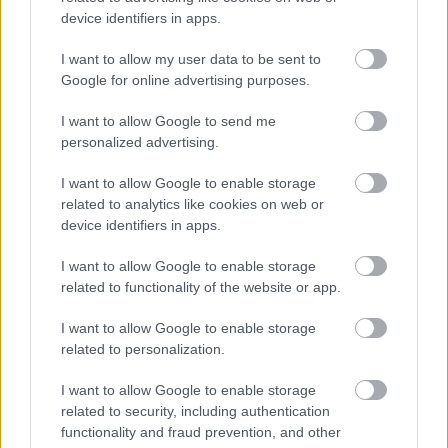
device identifiers in apps.
I want to allow my user data to be sent to
Google for online advertising purposes.
Október 20-án jelent meg a Trivium új
I want to allow Google to send me
nagylemeze The Sin and the Sentence címmel. Ennek
personalized advertising.
most a magyar rajongók is különösen örülhetnek,
ugyanis ...
I want to allow Google to enable storage
related to analytics like cookies on web or
device identifiers in apps.
I want to allow Google to enable storage
related to functionality of the website or app.
I want to allow Google to enable storage
related to personalization.
I want to allow Google to enable storage
related to security, including authentication
functionality and fraud prevention, and other