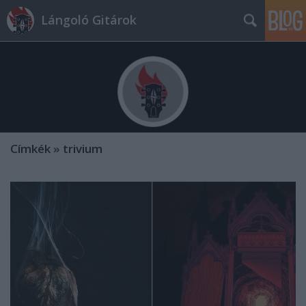
Lángoló Gitárok
Címkék
»
trivium