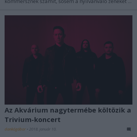
kommersznek számít, sosem a nyilvánvaló zenéket ...
Az Akvárium nagytermébe költözik a
Trivium-koncert
dankógábor
•
2018. január 10.