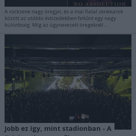
A rockzene nagy öregjei, és a mai fiatal zenekarok
között az utóbbi évtizedekben feltűnt egy nagy
különbség. Míg az úgynevezett öregeknél ...
Jobb ez így, mint stadionban - A