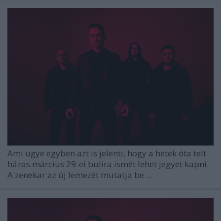
Ami ugye egyben azt is jelenti, hogy a hetek óta telt
házas március 29-ei bulira ismét lehet jegyet kapni.
A zenekar az új lemezét mutatja be ...