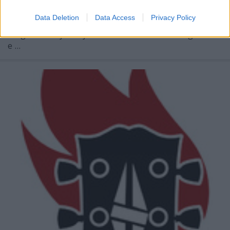
Skrillex
neve hallatán a világ egyik fele korszakos
Data Deletion
Data Access
Privacy Policy
zsenit, a másik fele a totális anti-zene
megtestesítőjét látja. Mindenki döntse el maga akar-
e ...