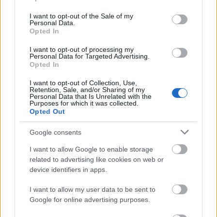
use your data for below specified purposes in below Google
consent section.
I want to opt-out of the Sale of my
Personal Data.
Akusztikus szellemeskedés
Opted In
Nézz unplugged Ghost-koncertet a reggeli
I want to opt-out of processing my
kávé mellé!
Personal Data for Targeted Advertising.
Opted In
Nihil_AK
•
2015. október 22.
I want to opt-out of Collection, Use,
Retention, Sale, and/or Sharing of my
Personal Data that Is Unrelated with the
Purposes for which it was collected.
Opted Out
Google consents
I want to allow Google to enable storage
related to advertising like cookies on web or
device identifiers in apps.
I want to allow my user data to be sent to
Google for online advertising purposes.
Kezdjük a napot egy különleges koncert felvételével!