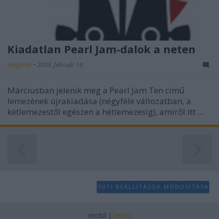
Kiadatlan Pearl Jam-dalok a neten
lánggitár
•
2009. február 18.
Márciusban jelenik meg a Pearl Jam Ten című
lemezének újrakiadása (négyféle változatban, a
kétlemezestől egészen a hétlemezesig), amiről
itt ...
SÜTI BEÁLLÍTÁSOK MÓDOSÍTÁSA
mobil
|
teljes