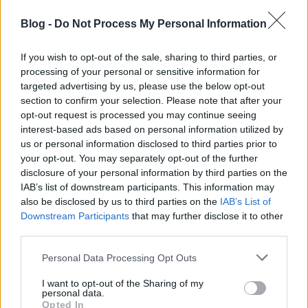
Blog -
Do Not Process My Personal Information
If you wish to opt-out of the sale, sharing to third parties, or
processing of your personal or sensitive information for
Új vizekre evezett az őrült
videóklipjeiről
ismert
targeted advertising by us, please use the below opt-out
Solidmen
zenekar. Három hangszer – egy hegedű,
section to confirm your selection. Please note that after your
egy cselló és egy billentyű – bevonásával ...
opt-out request is processed you may continue seeing
interest-based ads based on personal information utilized by
us or personal information disclosed to third parties prior to
your opt-out. You may separately opt-out of the further
disclosure of your personal information by third parties on the
IAB’s list of downstream participants. This information may
also be disclosed by us to third parties on the
IAB’s List of
Downstream Participants
that may further disclose it to other
third parties.
Please note that this website/app uses one or more Google
Personal Data Processing Opt Outs
services and may gather and store information including but
not limited to your visit or usage behaviour. You may click to
I want to opt-out of the Sharing of my
personal data.
grant or deny consent to Google and its third-party tags to
Opted In