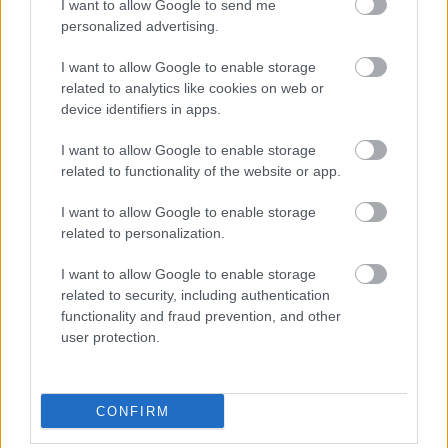
I want to allow Google to send me
Tegnap az idahoi 100.3 The X rádióállomás számára
personalized advertising.
adott elő két dalt akusztikus formában ...
I want to allow Google to enable storage
related to analytics like cookies on web or
device identifiers in apps.
I want to allow Google to enable storage
related to functionality of the website or app.
I want to allow Google to enable storage
related to personalization.
I want to allow Google to enable storage
related to security, including authentication
functionality and fraud prevention, and other
user protection.
Ilyen az a capella Skrillex
CONFIRM
sajó d.
•
2012. június 22.