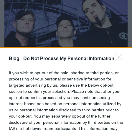
Blog -
Do Not Process My Personal Information
If you wish to opt-out of the sale, sharing to third parties, or
Zajos, csúf és mocskos - Új dal az
processing of your personal or sensitive information for
Unsane-től
targeted advertising by us, please use the below opt-out
section to confirm your selection. Please note that after your
Nihil_AK
•
2017. június 02.
opt-out request is processed you may continue seeing
interest-based ads based on personal information utilized by
us or personal information disclosed to third parties prior to
your opt-out. You may separately opt-out of the further
disclosure of your personal information by third parties on the
IAB’s list of downstream participants. This information may