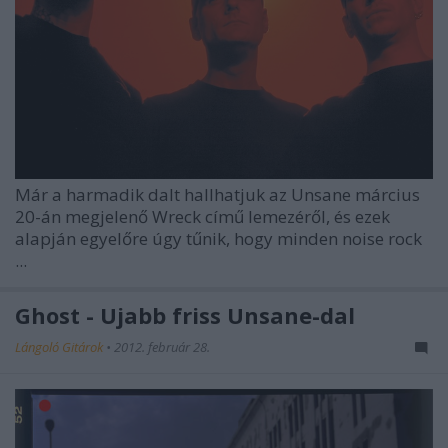
Már a harmadik dalt hallhatjuk az
Unsane
március
20-án megjelenő
Wreck
című lemezéről, és ezek
alapján egyelőre úgy tűnik, hogy minden noise rock
...
Ghost - Újabb friss Unsane-dal
Lángoló Gitárok
•
2012. február 28.