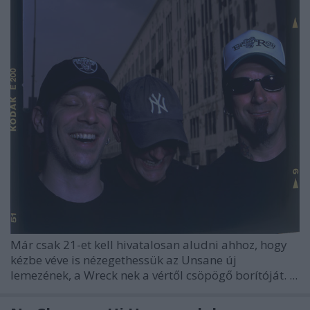
Már csak 21-et kell hivatalosan aludni ahhoz, hogy
kézbe véve is nézegethessük az
Unsane
új
lemezének, a
Wreck
nek a vértől csöpögő borítóját. ...