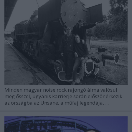
Minden magyar noise rock rajongó álma valósul
meg ősszel, ugyanis karrierje során először érkezik
az országba az Unsane, a műfaj legendája, ...