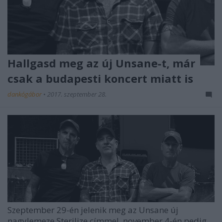
Hallgasd meg az új Unsane-t, már
csak a budapesti koncert miatt is
dankógábor
•
2017. szeptember 28.
Szeptember 29-én jelenik meg az Unsane új
nagylemeze Sterilize címmel, november 4-én pedig,