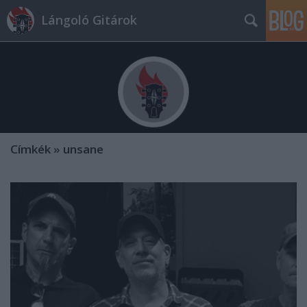
Lángoló Gitárok
Címkék
»
unsane