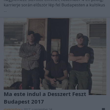
karrierje során először lép fel Budapesten a kultikus
...
Ma este indul a Desszert Feszt
Budapest 2017
dankógábor
•
2017. szeptember 24.