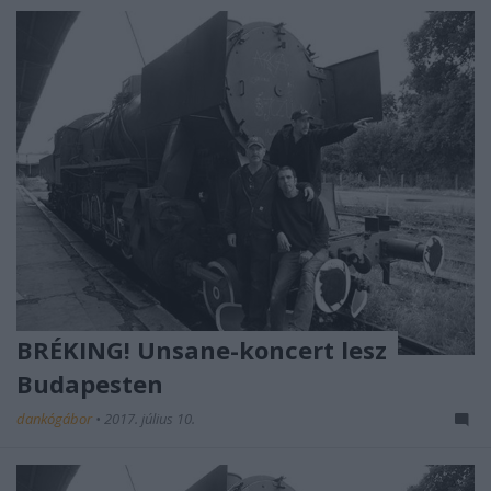
BRÉKING! Unsane-koncert lesz
Budapesten
dankógábor
•
2017. július 10.