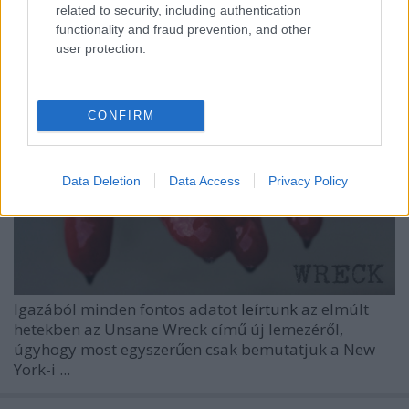
related to security, including authentication
functionality and fraud prevention, and other
user protection.
CONFIRM
Data Deletion
Data Access
Privacy Policy
Igazából minden fontos adatot
leírtunk
az elmúlt
hetekben az
Unsane
Wreck
című új lemezéről,
úgyhogy most egyszerűen csak bemutatjuk a New
York-i ...