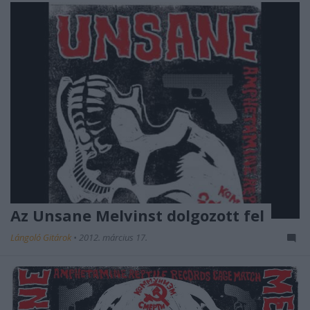
Az Unsane Melvinst dolgozott fel
Lángoló Gitárok
•
2012. március 17.