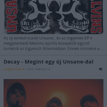
Az
új lemezt
kiadó
Unsane
, és az
ingyenes EP-t
megjelentető
Melvins
április közepétől együtt
turnézik az Egyesült Államokban. Ennek örömére a ...
Decay - Megint egy új Unsane-dal
Lángoló Gitárok
•
2012. március 12.