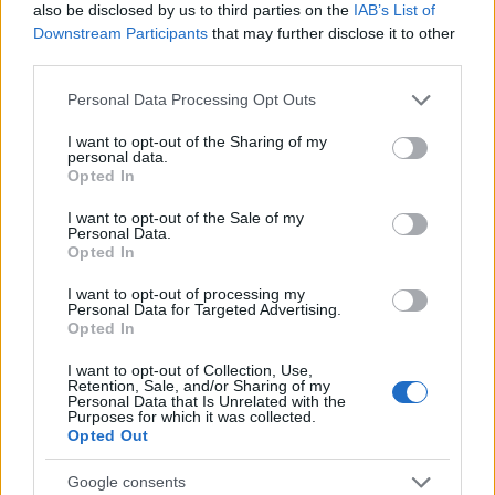
also be disclosed by us to third parties on the
IAB’s List of
Downstream Participants
that may further disclose it to other
third parties.
Please note that this website/app uses one or more Google
Personal Data Processing Opt Outs
services and may gather and store information including but
not limited to your visit or usage behaviour. You may click to
I want to opt-out of the Sharing of my
personal data.
grant or deny consent to Google and its third-party tags to
Opted In
use your data for below specified purposes in below Google
Nem tudom, mennyire ismeri a közönség az
Unsane
consent section.
I want to opt-out of the Sale of my
Personal Data.
munkásságát, az viszont biztos, hogy New York-i
Opted In
noise rock trió már vagy harminc éve az ...
I want to opt-out of processing my
Personal Data for Targeted Advertising.
Opted In
I want to opt-out of Collection, Use,
Retention, Sale, and/or Sharing of my
Personal Data that Is Unrelated with the
Purposes for which it was collected.
Opted Out
Google consents