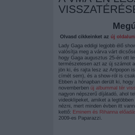
VISSZATÉRÉS
Megúj
Olvasd cikkeinket az
új oldalu
Lady Gaga eddigi legjobb élő sho
valósítja meg a várva várt dicsős
hogy Gaga augusztus 25-én ott le
természetesen azt az új számot ad
jön ki, és rajta lesz az Artpopon i
címét sem), és a show-ról is csak
Ebben a hónapban derült ki, hogy 
novemberben
új albummal tér vis
nagyon népszerű díjátadó, ahol t
videoklipeket, amiket a legtöbbe
nézni, mert minden évben itt vann
kettő:
Eminem és Rihanna előad
2009-es Paparazzi.