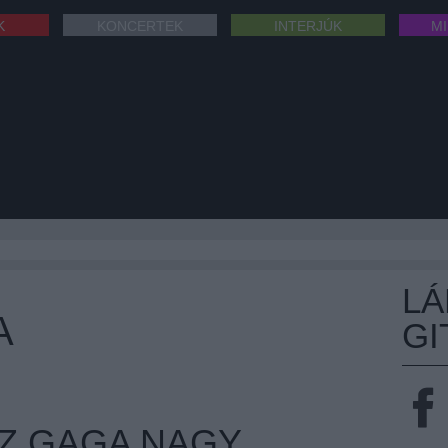
K
KONCERTEK
INTERJÚK
M
L
A
GI
SZ GAGA NAGY