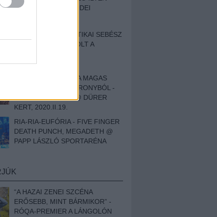
BESZÁMOLÓNK AZ IDEI
SZIGETRŐL
EGY HALLÁSPLASZTIKAI SEBÉSZ
NAPLÓJA - ILYEN VOLT A
SWANSRÓL SZÓLÓ
DOKUMENTUMFILM
MÉLY FÉRFIBÁNAT A MAGAS
ELEFÁNTCSONTTORONYBÓL -
LEPROUS, KLONE @ DÜRER
KERT, 2020.II.19.
RIA-RIA-EUFÓRIA - FIVE FINGER
DEATH PUNCH, MEGADETH @
PAPP LÁSZLÓ SPORTARÉNA
RJÚK
“A HAZAI ZENEI SZCÉNA
ERŐSEBB, MINT BÁRMIKOR” -
RÓQA-PREMIER A LÁNGOLÓN