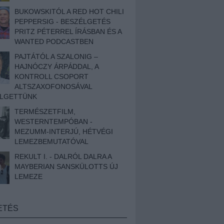
BUKOWSKITÓL A RED HOT CHILI
PEPPERSIG - BESZÉLGETÉS
PRITZ PÉTERREL ÍRÁSBAN ÉS A
WANTED PODCASTBEN
PAJTÁTÓL A SZALONIG –
HAJNÓCZY ÁRPÁDDAL, A
KONTROLL CSOPORT
ALTSZAXOFONOSÁVAL
ÉLGETTÜNK
TERMÉSZETFILM,
WESTERNTEMPÓBAN -
MEZUMM-INTERJÚ, HÉTVÉGI
LEMEZBEMUTATÓVAL
REKULT I. - DALRÓL DALRA A
MAYBERIAN SANSKÜLOTTS ÚJ
LEMEZE
ETÉS