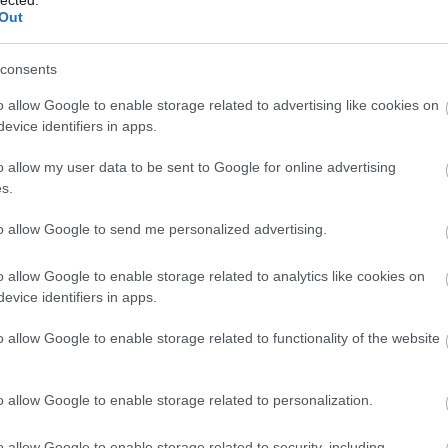
ÍJAT NYERT AZ MTV
Out
 AWARDSON
consents
ult a Lángoló!
o allow Google to enable storage related to advertising like cookies on
evice identifiers in apps.
nkon
, ahol az eddigieknél jóval több tartalom vár!
o allow my user data to be sent to Google for online advertising
s.
to allow Google to send me personalized advertising.
o allow Google to enable storage related to analytics like cookies on
evice identifiers in apps.
BESZ
o allow Google to enable storage related to functionality of the website
o allow Google to enable storage related to personalization.
o allow Google to enable storage related to security, including