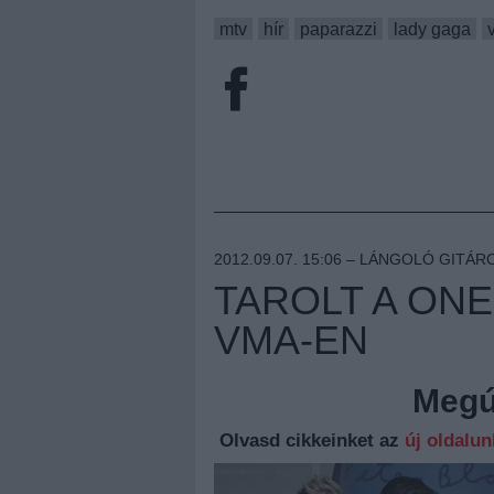
mtv
hír
paparazzi
lady gaga
2012.09.07. 15:06 –
LÁNGOLÓ GITÁR
TAROLT A ONE
VMA-EN
Megúj
Olvasd cikkeinket az
új oldalu