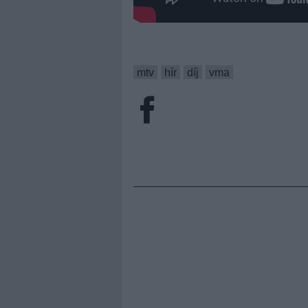
mtv
hír
díj
vma