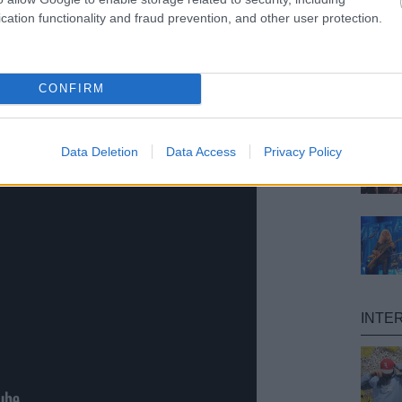
cation functionality and fraud prevention, and other user protection.
2011-es Video Music Awards-ot, aminek legnagyobb
CONFIRM
e volt a maga 4 díjával, amiket a Rolling in the
t kapott.
Data Deletion
Data Access
Privacy Policy
INTE