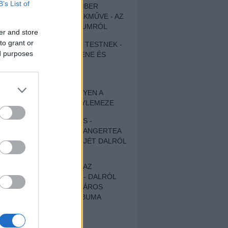
B’s List of
EGY DÜHÖS VÉNEMBER
UNIVERZÁLIS REMEKMŰVE - AZ
ÚJ BOB DYLAN-ALBUMRÓL
er and store
to grant or
ZENE LÉLEKNEK ÉS TESTNEK -
ed purposes
AUTENTIKUS NÉPZENE ÉS
KÖLTÉSZET
ÚJJÁSZÜLETETT
SZOMORKODÁS - ILYEN A
KATATONIA ÚJ NAGYLEMEZE
CROCODILE NERVES -
HALLGASD MEG AZ ANGERTEA
MA MEGJELENT EP-JÉT DALRÓL
DALRA!
A FELELŐSSÉGTŐL AZ
ELLOPOTT FÖLDIG - DALRÓL
DALRA A KÉPZELT VÁROS
SAMIZDAT CÍMŰ ALBUMA
ETÉS