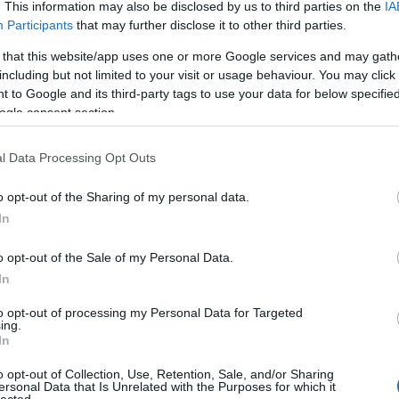
. This information may also be disclosed by us to third parties on the
IA
 előadó díja és a közönségnél is ők voltak a
Participants
that may further disclose it to other third parties.
az első brit zenekar, akiknek sikerült egy lemezes
ni a Billboard 200-as listáján. Rihanna öt jelölésből
 that this website/app uses one or more Google services and may gath
ake-kel készített
We Found Love
-ért. A hiphop
including but not limited to your visit or usage behaviour. You may click 
 egy, a férfiaknál Chris "
Asszonyverő
" Brown két
 to Google and its third-party tags to use your data for below specifi
említett Drake-et pedig Lil Wayne-nel készített
ogle consent section.
 idén először bevezetett elektronikus zenei
delmeskedett.
l Data Processing Opt Outs
n
o opt-out of the Sharing of my personal data.
In
o opt-out of the Sale of my Personal Data.
In
to opt-out of processing my Personal Data for Targeted
ing.
In
o opt-out of Collection, Use, Retention, Sale, and/or Sharing
ersonal Data that Is Unrelated with the Purposes for which it
HIRD
lected.