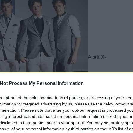
A brit X-
Not Process My Personal Information
to opt-out of the sale, sharing to third parties, or processing of your per
EZT 
formation for targeted advertising by us, please use the below opt-out s
r selection. Please note that after your opt-out request is processed y
eing interest-based ads based on personal information utilized by us or
disclosed to third parties prior to your opt-out. You may separately opt-
te az MTV zenevideós díjátadójának három
losure of your personal information by third parties on the IAB’s list of
legjobb popvideó - megelőzve ezzel Rihannát és