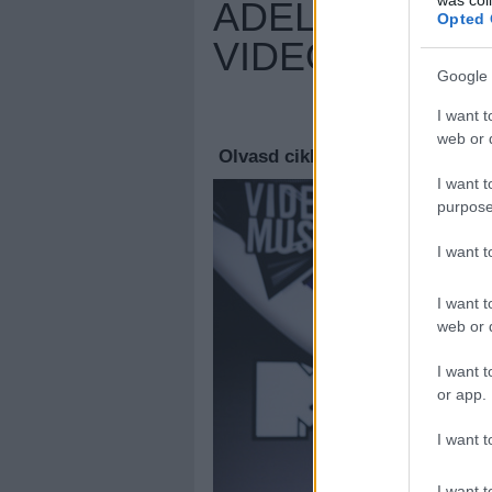
ADELE NÉGY D
Opted 
VIDEO MUSIC
Google 
Megúj
I want t
web or d
Olvasd cikkeinket az
új oldalu
I want t
purpose
I want 
I want t
web or d
I want t
or app.
I want t
I want t