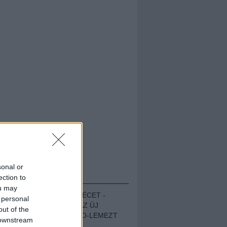
sonal or
HALLGASD!
ection to
ou may
MEGUGROTTÁK A LÉCET -
 personal
MEGHALLGATTUK AZ ÚJ
out of the
PROTEST THE HERO-LEMEZT
 downstream