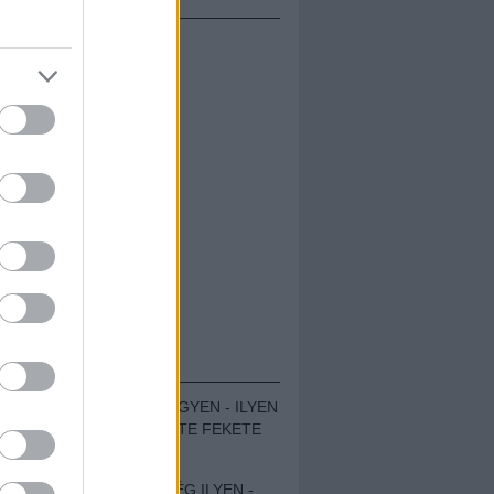
ÁMOLÓK
ZENÉS TÁBOR A HEGYEN - ILYEN
VOLT A VÍRUS SZÜLTE FEKETE
ZAJ FESZTIVÁL
SOHA NEM VOLT MÉG ILYEN -