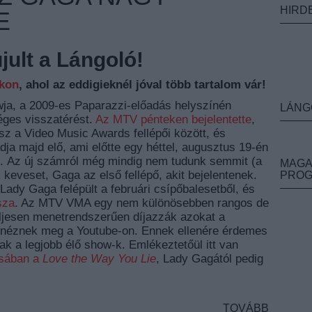
HIRD
E
ult a Lángoló!
nkon
, ahol az eddigieknél jóval több tartalom vár!
wja, a 2009-es Paparazzi-előadás helyszínén
LÁNG
éges visszatérést.
Az MTV pénteken bejelentette
,
sz a Video Music Awards fellépői között, és
ja majd elő, ami előtte egy héttel, augusztus 19-én
s.
Az új számról még mindig nem tudunk semmit (a
MAGA
 keveset, Gaga az első fellépő, akit bejelentenek.
PRO
Lady Gaga felépült a februári csípőbalesetből, és
sza
. Az MTV VMA egy nem különösebben rangos de
eljesen menetrendszerűen díjazzák azokat a
n néznek meg a Youtube-on. Ennek ellenére érdemes
ak a legjobb élő show-k. Emlékeztetőül itt van
ásában a
Love the Way You Lie
, Lady Gagától pedig
TOVÁBB