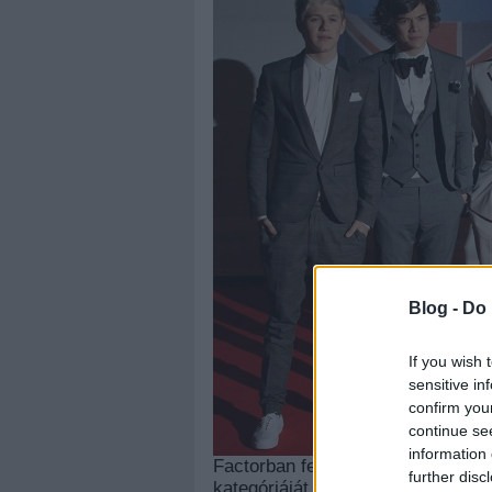
Blog -
Do 
If you wish 
sensitive in
confirm you
continue se
information 
Factorban feltűnt fiúcsapat nyer
further disc
kategóriáját is, ahol övék lett a 