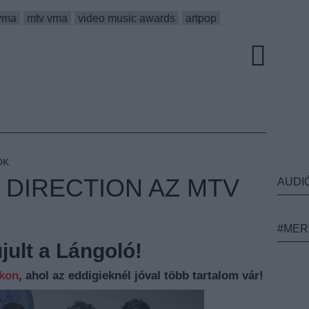
vma
mtv vma
video music awards
artpop
OK
 DIRECTION AZ MTV
AUDI
#MER
ult a Lángoló!
nkon
, ahol az eddigieknél jóval több tartalom vár!