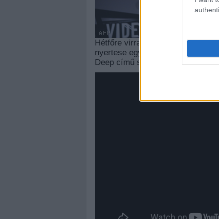
authenti
Hétfőre virradóra kiosztották a 
nyertese egy angol énekesnő, Adel
Deep című számának videóklipjéér