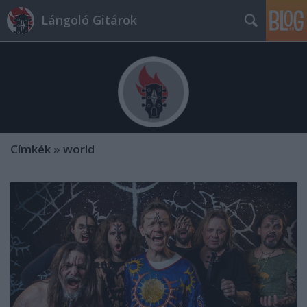
Lángoló Gitárok
Címkék
»
world