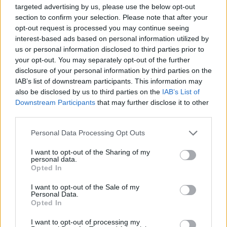
targeted advertising by us, please use the below opt-out
section to confirm your selection. Please note that after your
Dupla élmény a rock és a népzene
opt-out request is processed you may continue seeing
metszéspontjából - Úzgin Űver és
interest-based ads based on personal information utilized by
us or personal information disclosed to third parties prior to
Dirtmusic jövő kedden a Müpában
your opt-out. You may separately opt-out of the further
Rácz Mihály
•
2019. szeptember 27.
disclosure of your personal information by third parties on the
IAB’s list of downstream participants. This information may
also be disclosed by us to third parties on the
IAB’s List of
Downstream Participants
that may further disclose it to other
third parties.
Please note that this website/app uses one or more Google
Personal Data Processing Opt Outs
services and may gather and store information including but
not limited to your visit or usage behaviour. You may click to
I want to opt-out of the Sharing of my
personal data.
grant or deny consent to Google and its third-party tags to
Opted In
use your data for below specified purposes in below Google
consent section.
I want to opt-out of the Sale of my
Personal Data.
Opted In
I want to opt-out of processing my