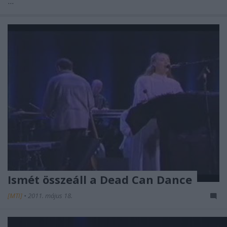
...
Ismét összeáll a Dead Can Dance
[MTI]
•
2011. május 18.