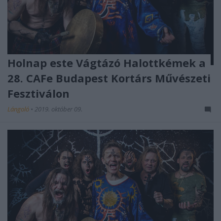
Holnap este Vágtázó Halottkémek a
28. CAFe Budapest Kortárs Művészeti
Fesztiválon
Lángoló
•
2019. október 09.