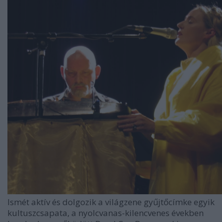
Ismét aktív és dolgozik a világzene gyűjtőcímke egyik
kultuszcsapata, a nyolcvanas-kilencvenes években