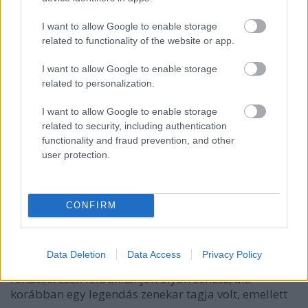
Djabe-interjú Égerházi Attilával
I want to allow Google to enable storage
Kovács.Attila
•
2019. július 30.
related to functionality of the website or app.
I want to allow Google to enable storage
related to personalization.
I want to allow Google to enable storage
related to security, including authentication
functionality and fraud prevention, and other
user protection.
CONFIRM
Data Deletion
Data Access
Privacy Policy
Nem túl gyakori, hogy egy magyar zenekar soraiban
rendszeresen felbukkanjon olyan zenész, aki
korábban egy legendás zenekar tagja volt, emellett