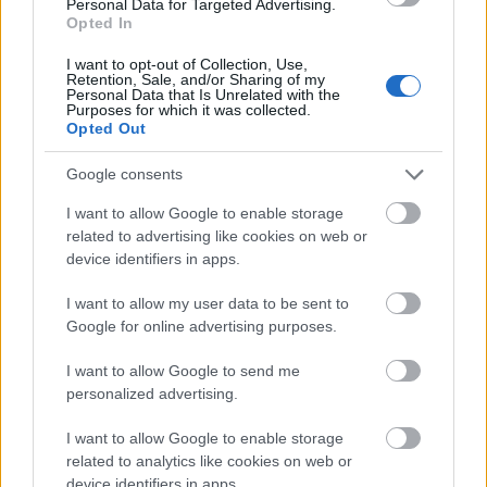
Personal Data for Targeted Advertising.
Opted In
A
MÜPA
tavaly indult Dupla W elnevezésű sorozata
alkalmanként egy hazai és egy nemzetközi világzenei
I want to opt-out of Collection, Use,
banda közös nevezőjére fókuszál, illetve ...
Retention, Sale, and/or Sharing of my
Personal Data that Is Unrelated with the
Purposes for which it was collected.
Opted Out
Google consents
I want to allow Google to enable storage
related to advertising like cookies on web or
device identifiers in apps.
I want to allow my user data to be sent to
Google for online advertising purposes.
I want to allow Google to send me
personalized advertising.
I want to allow Google to enable storage
A Genesistől a bőrkabátos papig –
related to analytics like cookies on web or
device identifiers in apps.