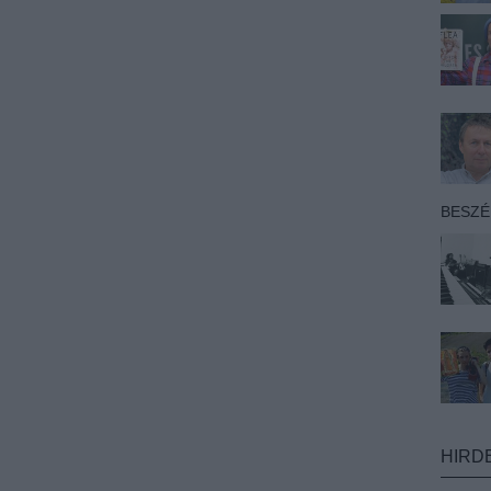
BESZ
HIRD