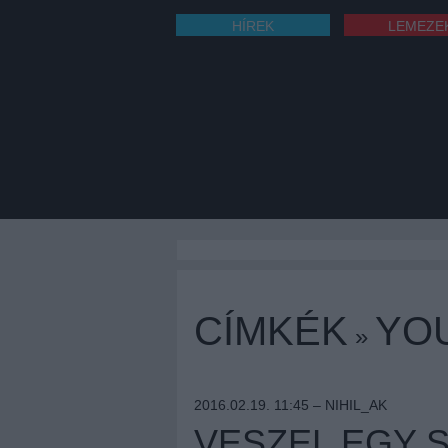
HÍREK
LEMEZE
CÍMKÉK
YO
»
2016.02.19. 11:45 –
NIHIL_AK
VESZEL EGY S