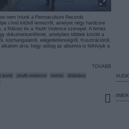
don nem írtunk a Permaculture Records
pe című kitűnő lemezről, amelyet négy hardcore
, a Rákosi és a Youth Violence szerepel. A lemez
egy dokumentumfilmet, amelyben többek között a
, közhangulatról, elégedetlenségről, frusztrációról.
ó alkalom arra, hogy utólag az albumra is felhívjuk a
TOVÁBB
e punk
youth violence
norms
diskobra
AUDI
#MER