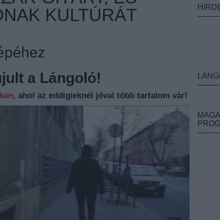
HIRD
DNAK KULTÚRÁT
népéhez
ult a Lángoló!
LÁNG
nkon
, ahol az eddigieknél jóval több tartalom vár!
MAGA
PRO