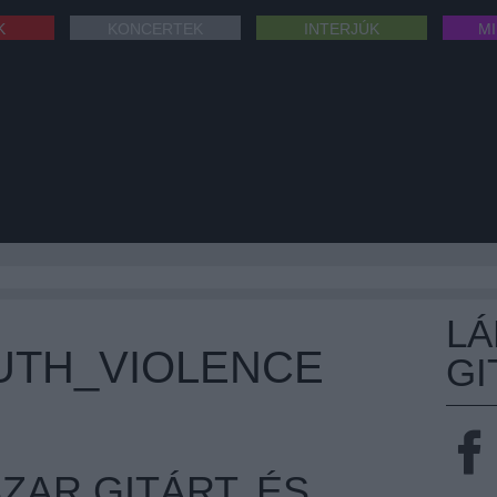
K
KONCERTEK
INTERJÚK
M
L
UTH_VIOLENCE
GI
ZAR GITÁRT, ÉS