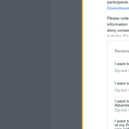
participants
Downstream 
Please note
information 
deny consent
in below Go
Persona
I want t
Opted 
I want t
Opted 
I want 
Advertis
Opted 
I want t
of my P
was col