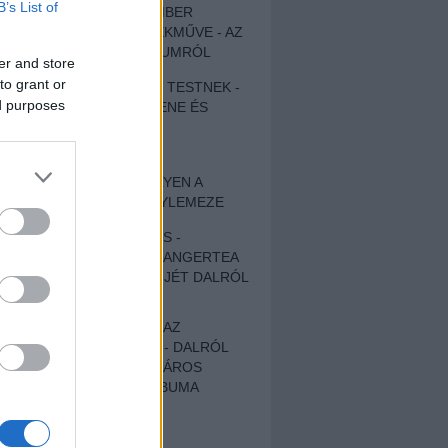
B’s List of
EGY DÜHÖS VÉNEMBER
UNIVERZÁLIS REMEKMŰVE - AZ
ÚJ BOB DYLAN-ALBUMRÓL
er and store
to grant or
ZENE LÉLEKNEK ÉS TESTNEK -
ed purposes
AUTENTIKUS NÉPZENE ÉS
KÖLTÉSZET
ÚJJÁSZÜLETETT
SZOMORKODÁS - ILYEN A
KATATONIA ÚJ NAGYLEMEZE
CROCODILE NERVES -
HALLGASD MEG AZ ANGERTEA
MA MEGJELENT EP-JÉT DALRÓL
DALRA!
A FELELŐSSÉGTŐL AZ
ELLOPOTT FÖLDIG - DALRÓL
DALRA A KÉPZELT VÁROS
SAMIZDAT CÍMŰ ALBUMA
ETÉS