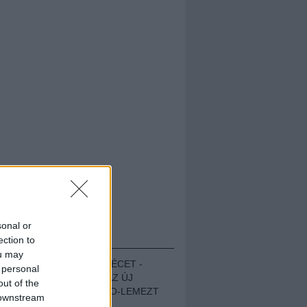
sonal or
HALLGASD!
ection to
ou may
MEGUGROTTÁK A LÉCET -
 personal
MEGHALLGATTUK AZ ÚJ
out of the
PROTEST THE HERO-LEMEZT
 downstream