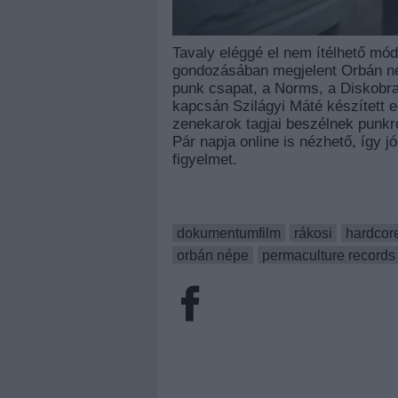
Tavaly eléggé el nem ítélhető mó
gondozásában megjelent Orbán né
punk csapat, a Norms, a Diskobra
kapcsán Szilágyi Máté készített 
zenekarok tagjai beszélnek punkról
Pár napja online is nézhető, így j
figyelmet.
dokumentumfilm
rákosi
hardcor
orbán népe
permaculture records