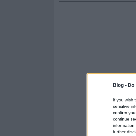
Blog -
Do 
If you wish 
sensitive in
confirm you
continue se
information 
further disc