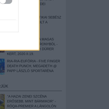
BESZÁMOLÓNK AZ IDEI
SZIGETRŐL
EGY HALLÁSPLASZTIKAI SEBÉSZ
NAPLÓJA - ILYEN VOLT A
SWANSRÓL SZÓLÓ
DOKUMENTUMFILM
MÉLY FÉRFIBÁNAT A MAGAS
ELEFÁNTCSONTTORONYBÓL -
LEPROUS, KLONE @ DÜRER
KERT, 2020.II.19.
RIA-RIA-EUFÓRIA - FIVE FINGER
DEATH PUNCH, MEGADETH @
PAPP LÁSZLÓ SPORTARÉNA
RJÚK
“A HAZAI ZENEI SZCÉNA
ERŐSEBB, MINT BÁRMIKOR” -
RÓQA-PREMIER A LÁNGOLÓN