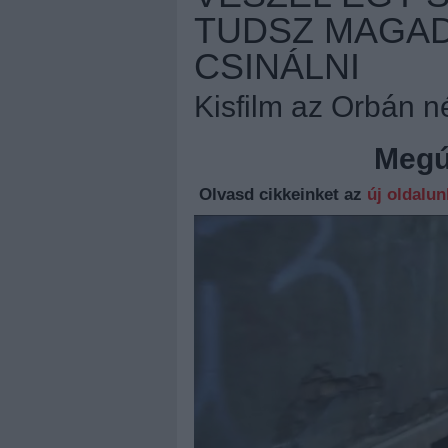
TUDSZ MAGA
CSINÁLNI
Kisfilm az Orbán 
Megúj
Olvasd cikkeinket az
új oldalu