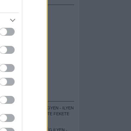
ÁMOLÓK
ZENÉS TÁBOR A HEGYEN - ILYEN
VOLT A VÍRUS SZÜLTE FEKETE
ZAJ FESZTIVÁL
SOHA NEM VOLT MÉG ILYEN -