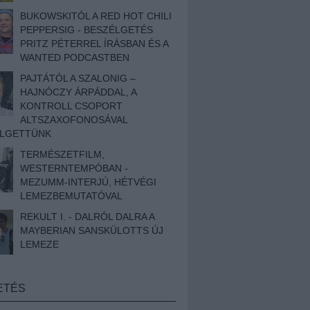
BUKOWSKITÓL A RED HOT CHILI
PEPPERSIG - BESZÉLGETÉS
PRITZ PÉTERREL ÍRÁSBAN ÉS A
WANTED PODCASTBEN
PAJTÁTÓL A SZALONIG –
HAJNÓCZY ÁRPÁDDAL, A
KONTROLL CSOPORT
ALTSZAXOFONOSÁVAL
ÉLGETTÜNK
TERMÉSZETFILM,
WESTERNTEMPÓBAN -
MEZUMM-INTERJÚ, HÉTVÉGI
LEMEZBEMUTATÓVAL
REKULT I. - DALRÓL DALRA A
MAYBERIAN SANSKÜLOTTS ÚJ
LEMEZE
ETÉS