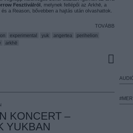
rrow Fesztiválról
, melynek fellépői az Arkhē, a
, és a Reason, bővebben a hajtás után olvashattok.
TOVÁBB
son
experimental
yuk
angertea
perihelion
w
arkhē
AUDI
#MER
N
AN KONCERT –
K YUKBAN