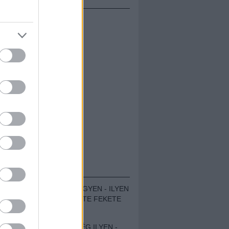
ÁMOLÓK
ZENÉS TÁBOR A HEGYEN - ILYEN
VOLT A VÍRUS SZÜLTE FEKETE
ZAJ FESZTIVÁL
SOHA NEM VOLT MÉG ILYEN -