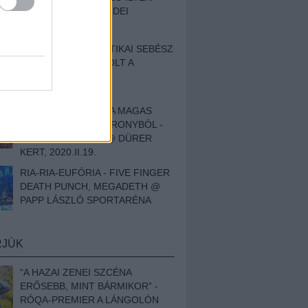
BESZÁMOLÓNK AZ IDEI
SZIGETRŐL
EGY HALLÁSPLASZTIKAI SEBÉSZ
NAPLÓJA - ILYEN VOLT A
SWANSRÓL SZÓLÓ
DOKUMENTUMFILM
MÉLY FÉRFIBÁNAT A MAGAS
ELEFÁNTCSONTTORONYBÓL -
LEPROUS, KLONE @ DÜRER
KERT, 2020.II.19.
RIA-RIA-EUFÓRIA - FIVE FINGER
DEATH PUNCH, MEGADETH @
PAPP LÁSZLÓ SPORTARÉNA
RJÚK
“A HAZAI ZENEI SZCÉNA
ERŐSEBB, MINT BÁRMIKOR” -
RÓQA-PREMIER A LÁNGOLÓN