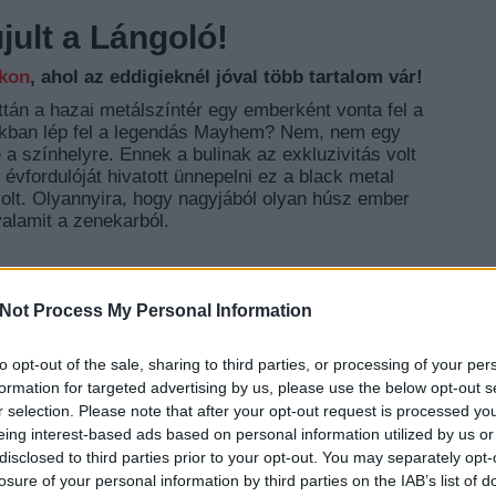
ult a Lángoló!
nkon
, ahol az eddigieknél jóval több tartalom vár!
án a hazai metálszíntér egy emberként vonta fel a
ukban lép fel a legendás Mayhem? Nem, nem egy
e a színhelyre. Ennek a bulinak az exkluzivitás volt
évfordulóját hivatott ünnepelni ez a black metal
volt. Olyannyira, hogy nagyjából olyan húsz ember
 valamit a zenekarból.
TOVÁBB
Not Process My Personal Information
eszámoló
yuk
to opt-out of the sale, sharing to third parties, or processing of your per
EZT 
formation for targeted advertising by us, please use the below opt-out s
r selection. Please note that after your opt-out request is processed y
eing interest-based ads based on personal information utilized by us or
disclosed to third parties prior to your opt-out. You may separately opt-
losure of your personal information by third parties on the IAB’s list of