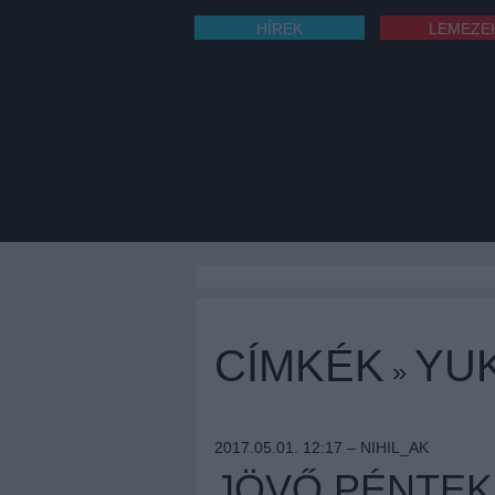
HÍREK
LEMEZE
CÍMKÉK
YU
»
2017.05.01. 12:17 –
NIHIL_AK
JÖVŐ PÉNTEK