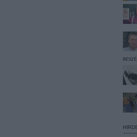
BESZ
HIRD