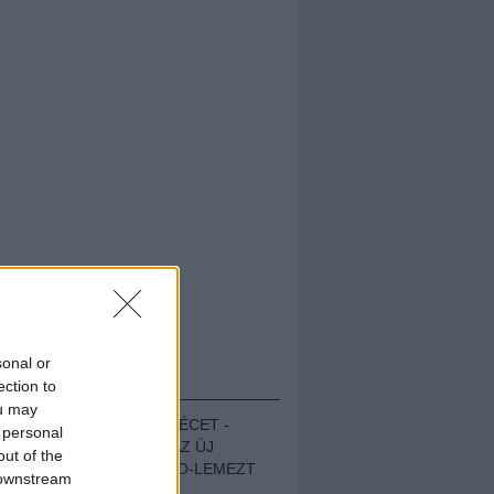
sonal or
HALLGASD!
ection to
ou may
MEGUGROTTÁK A LÉCET -
 personal
MEGHALLGATTUK AZ ÚJ
out of the
PROTEST THE HERO-LEMEZT
 downstream