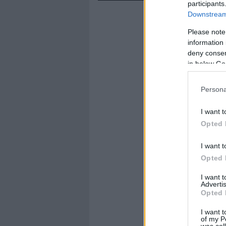
participants
Downstream 
Please note
information 
deny consent
in below Go
Persona
I want t
Opted 
I want t
Opted 
I want 
Advertis
Opted 
I want t
of my P
was col