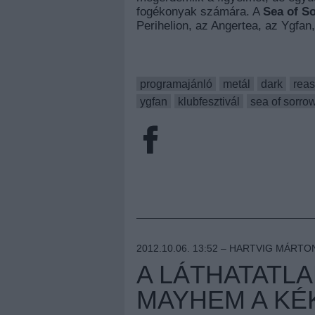
fogékonyak számára. A
Sea of So
Perihelion, az Angertea, az Ygfan
programajánló
metál
dark
rea
ygfan
klubfesztivál
sea of sorro
2012.10.06. 13:52 –
HARTVIG MÁRTO
A LÁTHATATL
MAYHEM A KÉ