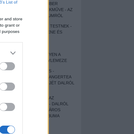
B’s List of
EGY DÜHÖS VÉNEMBER
UNIVERZÁLIS REMEKMŰVE - AZ
ÚJ BOB DYLAN-ALBUMRÓL
er and store
to grant or
ZENE LÉLEKNEK ÉS TESTNEK -
ed purposes
AUTENTIKUS NÉPZENE ÉS
KÖLTÉSZET
ÚJJÁSZÜLETETT
SZOMORKODÁS - ILYEN A
KATATONIA ÚJ NAGYLEMEZE
CROCODILE NERVES -
HALLGASD MEG AZ ANGERTEA
MA MEGJELENT EP-JÉT DALRÓL
DALRA!
A FELELŐSSÉGTŐL AZ
ELLOPOTT FÖLDIG - DALRÓL
DALRA A KÉPZELT VÁROS
SAMIZDAT CÍMŰ ALBUMA
ETÉS