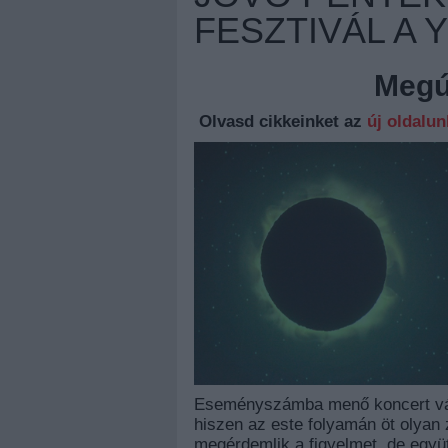
FESZTIVÁL A 
Megúj
Olvasd cikkeinket az
új oldalu
Eseményszámba menő koncert várj
hiszen az este folyamán öt olyan 
megérdemlik a figyelmet, de együ