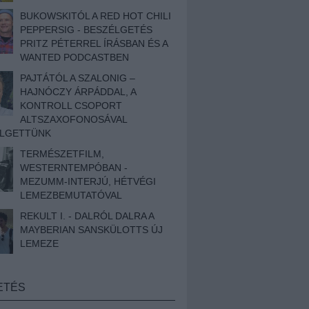
BUKOWSKITÓL A RED HOT CHILI
PEPPERSIG - BESZÉLGETÉS
PRITZ PÉTERREL ÍRÁSBAN ÉS A
WANTED PODCASTBEN
PAJTÁTÓL A SZALONIG –
HAJNÓCZY ÁRPÁDDAL, A
KONTROLL CSOPORT
ALTSZAXOFONOSÁVAL
ÉLGETTÜNK
TERMÉSZETFILM,
WESTERNTEMPÓBAN -
MEZUMM-INTERJÚ, HÉTVÉGI
LEMEZBEMUTATÓVAL
REKULT I. - DALRÓL DALRA A
MAYBERIAN SANSKÜLOTTS ÚJ
LEMEZE
ETÉS