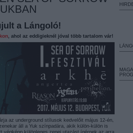
HIRD
YUKBAN
ult a Lángoló!
nkon
, ahol az eddigieknél jóval több tartalom vár!
LÁNG
MAGA
PRO
a az underground stílusok kedvelőit május 12-én,
zenekar áll a Yuk színpadára, akik külön-külön is
tt végképp különleges zenei utazást ígérnek az arra