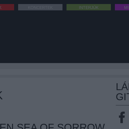
K
KONCERTEK
INTERJÚK
M
L
K
GI
EN SEA OF SORROW